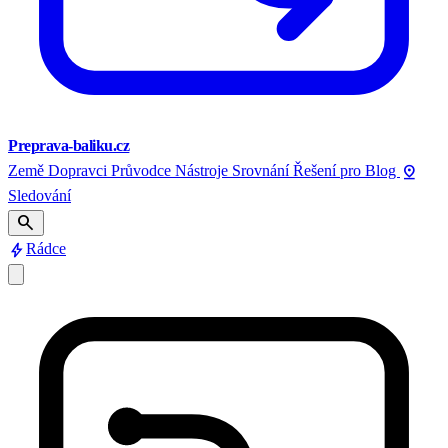
Preprava-baliku.cz
pin_drop
Země
Dopravci
Průvodce
Nástroje
Srovnání
Řešení pro
Blog
Sledování
search
bolt
Rádce