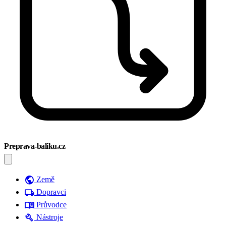
Preprava-baliku.cz
public
Země
local_shipping
Dopravci
menu_book
Průvodce
build
Nástroje