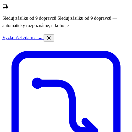
local_shipping
Sleduj zásilku od 9 dopravců
Sleduj zásilku od 9 dopravců —
automaticky rozpoznáme, u koho je
close
Vyzkoušet zdarma →