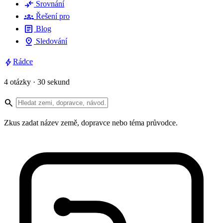
compare_arrows
Srovnání
groups
Řešení pro
article
Blog
pin_drop
Sledování
bolt
Rádce
4 otázky · 30 sekund
search
Zkus zadat název země, dopravce nebo téma průvodce.