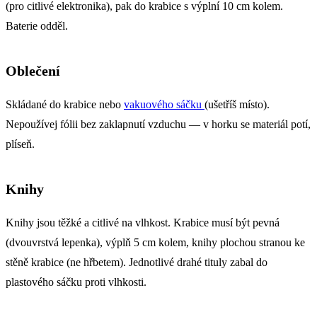
(pro citlivé elektronika), pak do krabice s výplní 10 cm kolem.
Baterie odděl.
Oblečení
Skládané do krabice nebo
vakuového sáčku
(ušetříš místo).
Nepoužívej fólii bez zaklapnutí vzduchu — v horku se materiál potí,
plíseň.
Knihy
Knihy jsou těžké a citlivé na vlhkost. Krabice musí být pevná
(dvouvrstvá lepenka), výplň 5 cm kolem, knihy plochou stranou ke
stěně krabice (ne hřbetem). Jednotlivé drahé tituly zabal do
plastového sáčku proti vlhkosti.