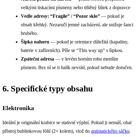
velkými tiskacími písmeny nebo tištěný štítek z dopravce
Vedle adresy: “Fragile” / “Pozor sklo”
— pokud je
obsah křehký. Nezaručí jemné zacházení, ale snižuje šanci
hrubého.
Šipka nahoru
— pokud je orientace důležitá (kapaliny,
baterie v zařízeních). Píše se “This way up” s šipkou.
Zpáteční adresa
— v levém horním rohu menším
písmem. Bez ní se ti balík nevrátí, pokud nebude doručen.
6. Specifické typy obsahu
Elektronika
Ideální je originální krabice se stativní výplní. Pokud ji nemáš, obal
přístroj bublinkovou fólií (2× kolem), vlož do
antistatického sáčku