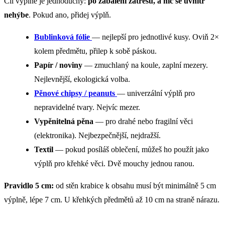
Cíl výplně je jednoduchý:
po zabalení zatřesu, a nic se uvnitř
nehýbe
. Pokud ano, přidej výplň.
Bublinková fólie
— nejlepší pro jednotlivé kusy. Oviň 2×
kolem předmětu, přilep k sobě páskou.
Papír / noviny
— zmuchlaný na koule, zaplní mezery.
Nejlevnější, ekologická volba.
Pěnové chipsy / peanuts
— univerzální výplň pro
nepravidelné tvary. Nejvíc mezer.
Vypěnitelná pěna
— pro drahé nebo fragilní věci
(elektronika). Nejbezpečnější, nejdražší.
Textil
— pokud posíláš oblečení, můžeš ho použít jako
výplň pro křehké věci. Dvě mouchy jednou ranou.
Pravidlo 5 cm:
od stěn krabice k obsahu musí být minimálně 5 cm
výplně, lépe 7 cm. U křehkých předmětů až 10 cm na straně nárazu.