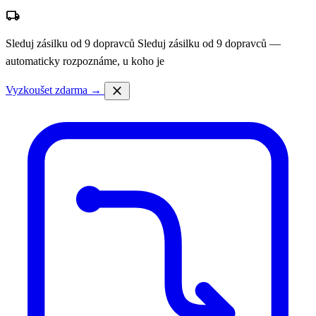
local_shipping
Sleduj zásilku od 9 dopravců
Sleduj zásilku od 9 dopravců —
automaticky rozpoznáme, u koho je
close
Vyzkoušet zdarma →