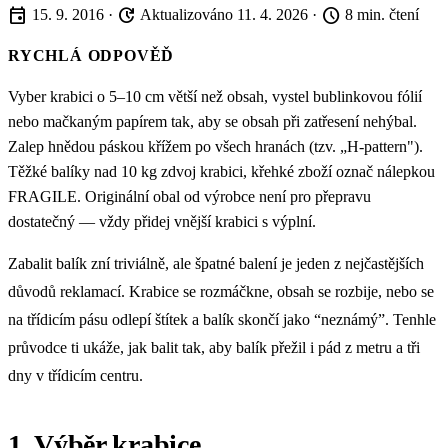
event
update
schedule
15. 9. 2016
·
Aktualizováno 11. 4. 2026
·
8 min. čtení
RYCHLÁ ODPOVĚĎ
Vyber krabici o 5–10 cm větší než obsah, vystel bublinkovou fólií
nebo mačkaným papírem tak, aby se obsah při zatřesení nehýbal.
Zalep hnědou páskou křížem po všech hranách (tzv. „H-pattern").
Těžké balíky nad 10 kg zdvoj krabici, křehké zboží označ nálepkou
FRAGILE. Originální obal od výrobce není pro přepravu
dostatečný — vždy přidej vnější krabici s výplní.
Zabalit balík zní triviálně, ale špatné balení je jeden z nejčastějších
důvodů reklamací. Krabice se rozmáčkne, obsah se rozbije, nebo se
na třídicím pásu odlepí štítek a balík skončí jako “neznámý”. Tenhle
průvodce ti ukáže, jak balit tak, aby balík přežil i pád z metru a tři
dny v třídicím centru.
1. Výběr krabice