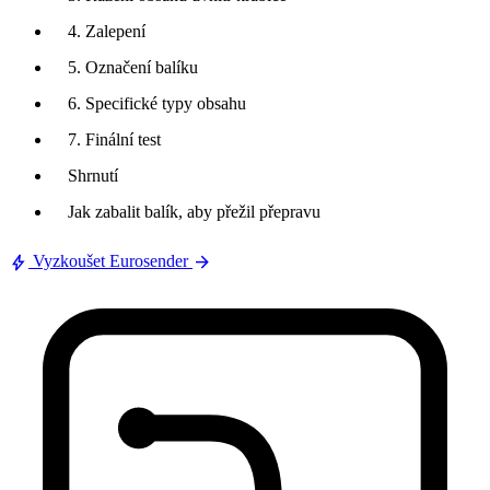
4. Zalepení
5. Označení balíku
6. Specifické typy obsahu
7. Finální test
Shrnutí
Jak zabalit balík, aby přežil přepravu
bolt
arrow_forward
Vyzkoušet Eurosender