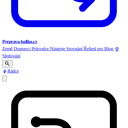
Preprava-baliku.cz
pin_drop
Země
Dopravci
Průvodce
Nástroje
Srovnání
Řešení pro
Blog
Sledování
search
bolt
Rádce