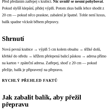
Před předáním zatřepej s krabicí.
Nic uvnitř se nesmí pohybovat
.
Pokud slyšíš klepání, přidej výplň. Potom zkus balík lehce shodit z
20 cm — pokud něco praskne, zabalení je špatné. Tohle není luxus,
balík spadne víckrát během přepravy.
Shrnutí
Nová pevná krabice → výplň 5 cm kolem obsahu → těžké dolů,
křehké do středu → křížem přelepená balicí páskou → adresa přímo
na karton + zpáteční adresa. Zatřepej, shoď z 20 cm — pokud
přežije, balík je připravený na přepravu.
RYCHLÝ PŘEHLED FAKTŮ
Jak zabalit balík, aby přežil
přepravu