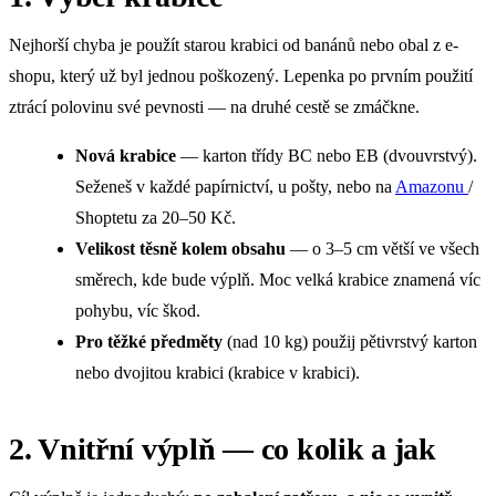
Nejhorší chyba je použít starou krabici od banánů nebo obal z e-
shopu, který už byl jednou poškozený. Lepenka po prvním použití
ztrácí polovinu své pevnosti — na druhé cestě se zmáčkne.
Nová krabice
— karton třídy BC nebo EB (dvouvrstvý).
Seženeš v každé papírnictví, u pošty, nebo na
Amazonu
/
Shoptetu za 20–50 Kč.
Velikost těsně kolem obsahu
— o 3–5 cm větší ve všech
směrech, kde bude výplň. Moc velká krabice znamená víc
pohybu, víc škod.
Pro těžké předměty
(nad 10 kg) použij pětivrstvý karton
nebo dvojitou krabici (krabice v krabici).
2. Vnitřní výplň — co kolik a jak