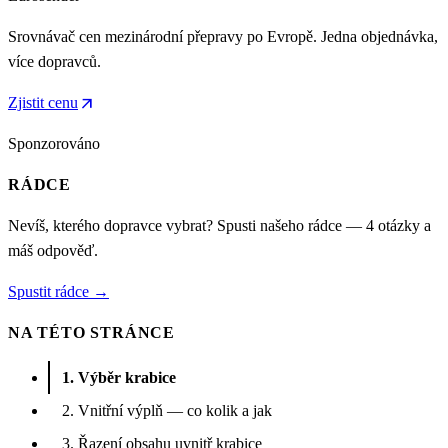
Srovnávač cen mezinárodní přepravy po Evropě. Jedna objednávka,
více dopravců.
arrow_outward
Zjistit cenu
Sponzorováno
RÁDCE
Nevíš, kterého dopravce vybrat? Spusti našeho rádce — 4 otázky a
máš odpověď.
Spustit rádce →
NA TÉTO STRÁNCE
1. Výběr krabice
2. Vnitřní výplň — co kolik a jak
3. Řazení obsahu uvnitř krabice