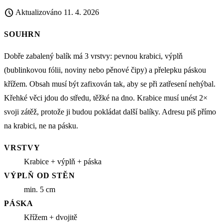
schedule
Aktualizováno
11. 4. 2026
SOUHRN
Dobře zabalený balík má 3 vrstvy: pevnou krabici, výplň
(bublinkovou fólii, noviny nebo pěnové čipy) a přelepku páskou
křížem. Obsah musí být zafixován tak, aby se při zatřesení nehýbal.
Křehké věci jdou do středu, těžké na dno. Krabice musí unést 2×
svoji zátěž, protože ji budou pokládat další balíky. Adresu piš přímo
na krabici, ne na pásku.
VRSTVY
Krabice + výplň + páska
VÝPLŇ OD STĚN
min. 5 cm
PÁSKA
Křížem + dvojitě