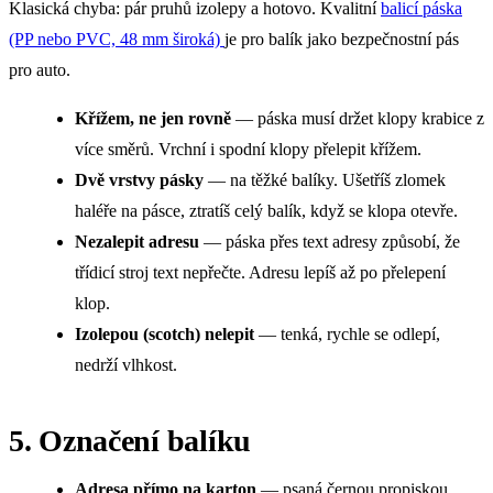
Klasická chyba: pár pruhů izolepy a hotovo. Kvalitní
balicí páska
(PP nebo PVC, 48 mm široká)
je pro balík jako bezpečnostní pás
pro auto.
Křížem, ne jen rovně
— páska musí držet klopy krabice z
více směrů. Vrchní i spodní klopy přelepit křížem.
Dvě vrstvy pásky
— na těžké balíky. Ušetříš zlomek
haléře na pásce, ztratíš celý balík, když se klopa otevře.
Nezalepit adresu
— páska přes text adresy způsobí, že
třídicí stroj text nepřečte. Adresu lepíš až po přelepení
klop.
Izolepou (scotch) nelepit
— tenká, rychle se odlepí,
nedrží vlhkost.
5. Označení balíku
Adresa přímo na karton
— psaná černou propiskou