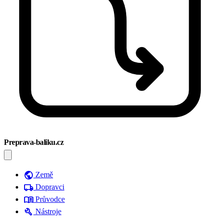
Preprava-baliku.cz
public
Země
local_shipping
Dopravci
menu_book
Průvodce
build
Nástroje