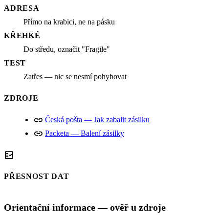
ADRESA
Přímo na krabici, ne na pásku
KŘEHKÉ
Do středu, označit "Fragile"
TEST
Zatřes — nic se nesmí pohybovat
ZDROJE
link
Česká pošta — Jak zabalit zásilku
link
Packeta — Balení zásilky
fact_check
PŘESNOST DAT
Orientační informace — ověř u zdroje