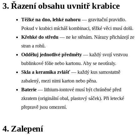
3. Řazení obsahu uvnitř krabice
Těžké na dno, lehké nahoru
— gravitační pravidlo.
Pokud v krabici mícháš kombinaci, těžké věci musí dolů.
Křehké do středu
— ne ke stěnám. Nárazy přicházejí ze
stran a rohů.
Odděluj jednotlivé předměty
— každý svojí vrstvou
bublinkové fólie nebo kartonu. Aby se neotíraly.
Skla a keramika zvlášť
— každý kus samostatně
zabalený, mezi nimi karton nebo pěna.
Baterie
— lithium-iontové musí být chráněné před
zkratem (originální obal, plastový sáček). Při letecké
přepravě jsou omezení.
4. Zalepení