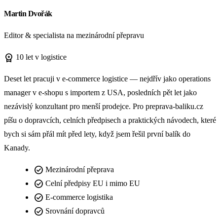
Martin Dvořák
Editor & specialista na mezinárodní přepravu
workspace_premium
10 let v logistice
Deset let pracuji v e-commerce logistice — nejdřív jako operations
manager v e-shopu s importem z USA, posledních pět let jako
nezávislý konzultant pro menší prodejce. Pro preprava-baliku.cz
píšu o dopravcích, celních předpisech a praktických návodech, které
bych si sám přál mít před lety, když jsem řešil první balík do
Kanady.
check_circle
Mezinárodní přeprava
check_circle
Celní předpisy EU i mimo EU
check_circle
E-commerce logistika
check_circle
Srovnání dopravců