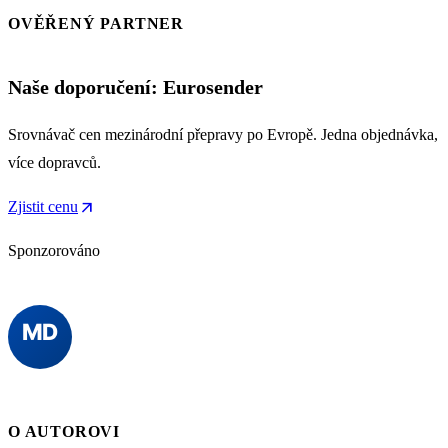
OVĚŘENÝ PARTNER
Naše doporučení: Eurosender
Srovnávač cen mezinárodní přepravy po Evropě. Jedna objednávka,
více dopravců.
arrow_outward
Zjistit cenu
Sponzorováno
O AUTOROVI