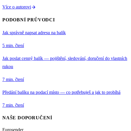
arrow_forward
Více o autorovi
PODOBNÍ PRŮVODCI
Jak správně napsat adresu na balík
5 min. čtení
Jak poslat cenný balík — pojištění, sledování, doručení do vlastních
rukou
7 min. čtení
Předání balíku na podací místo — co potřebuješ a jak to probíhá
7 min. čtení
NAŠE DOPORUČENÍ
Eurosender