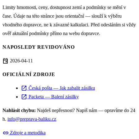
Limity hmotnosti, ceny, dostupnost zemí a podmínky se mění v
čase. Údaje na této stránce jsou orientační — slouží k výběru
vhodného dopravce, ne k závazné kalkulaci. Před odesláním si vždy
ověř aktuální podmínky přímo na webu dopravce.
NAPOSLEDY REVIDOVÁNO
event
2026-04-11
OFICIÁLNÍ ZDROJE
open_in_new
Česká pošta — Jak zabalit zásilku
open_in_new
Packeta — Balení zásilky
Nahlásit chybu:
Najdeš nepřesnost? Napiš nám — opravíme do 24
h.
info@preprava-baliku.cz
link
Zdroje a metodika