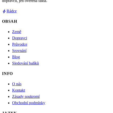
dopravců, jen ověřená fakta.
bolt
Rádce
OBSAH
Země
Dopravci
Průvodce
Srovnání
Blog
Sledování balíků
INFO
O nás
Kontakt
Zásady soukromí
Obchodní podmínky