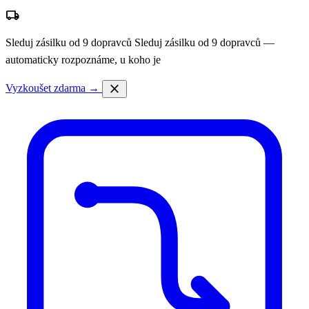
local_shipping
Sleduj zásilku od 9 dopravců
Sleduj zásilku od 9 dopravců —
automaticky rozpoznáme, u koho je
close
Vyzkoušet zdarma →