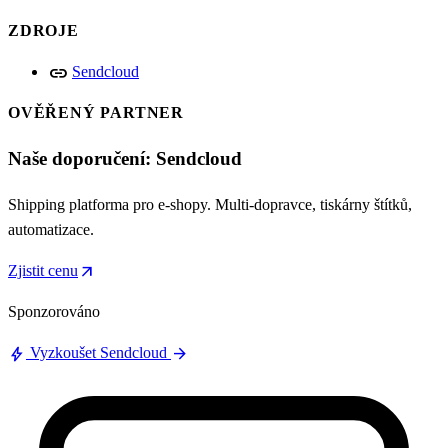
ZDROJE
link
Sendcloud
OVĚŘENÝ PARTNER
Naše doporučení: Sendcloud
Shipping platforma pro e-shopy. Multi-dopravce, tiskárny štítků,
automatizace.
arrow_outward
Zjistit cenu
Sponzorováno
bolt
arrow_forward
Vyzkoušet Sendcloud