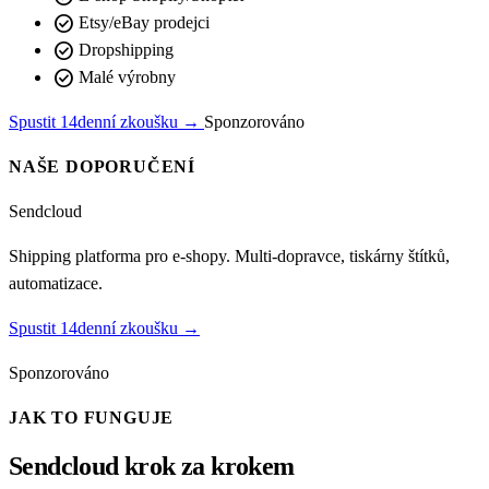
check_circle
Etsy/eBay prodejci
check_circle
Dropshipping
check_circle
Malé výrobny
Spustit 14denní zkoušku →
Sponzorováno
NAŠE DOPORUČENÍ
Sendcloud
Shipping platforma pro e-shopy. Multi-dopravce, tiskárny štítků,
automatizace.
Spustit 14denní zkoušku →
Sponzorováno
JAK TO FUNGUJE
Sendcloud krok za krokem