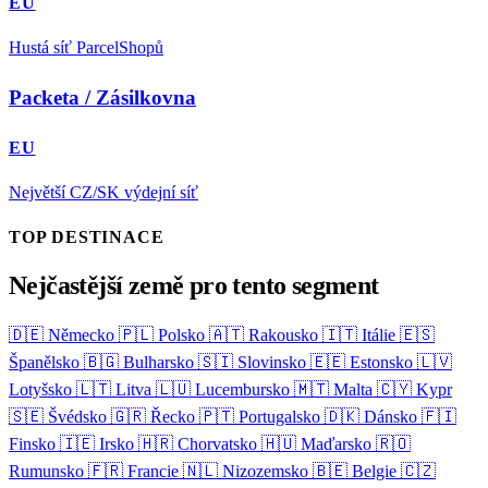
EU
Hustá síť ParcelShopů
Packeta / Zásilkovna
EU
Největší CZ/SK výdejní síť
TOP DESTINACE
Nejčastější země pro tento segment
🇩🇪
Německo
🇵🇱
Polsko
🇦🇹
Rakousko
🇮🇹
Itálie
🇪🇸
Španělsko
🇧🇬
Bulharsko
🇸🇮
Slovinsko
🇪🇪
Estonsko
🇱🇻
Lotyšsko
🇱🇹
Litva
🇱🇺
Lucembursko
🇲🇹
Malta
🇨🇾
Kypr
🇸🇪
Švédsko
🇬🇷
Řecko
🇵🇹
Portugalsko
🇩🇰
Dánsko
🇫🇮
Finsko
🇮🇪
Irsko
🇭🇷
Chorvatsko
🇭🇺
Maďarsko
🇷🇴
Rumunsko
🇫🇷
Francie
🇳🇱
Nizozemsko
🇧🇪
Belgie
🇨🇿