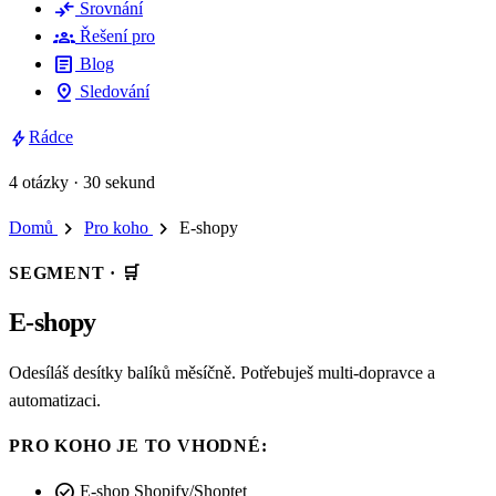
compare_arrows
Srovnání
groups
Řešení pro
article
Blog
pin_drop
Sledování
bolt
Rádce
4 otázky · 30 sekund
chevron_right
chevron_right
Domů
Pro koho
E-shopy
SEGMENT ·
🛒
E-shopy
Odesíláš desítky balíků měsíčně. Potřebuješ multi-dopravce a
automatizaci.
PRO KOHO JE TO VHODNÉ:
check_circle
E-shop Shopify/Shoptet