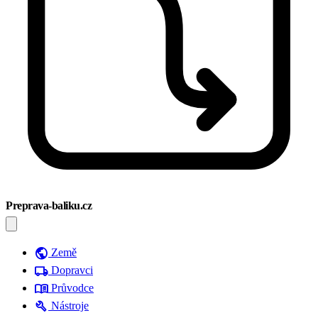
Preprava-baliku.cz
public
Země
local_shipping
Dopravci
menu_book
Průvodce
build
Nástroje