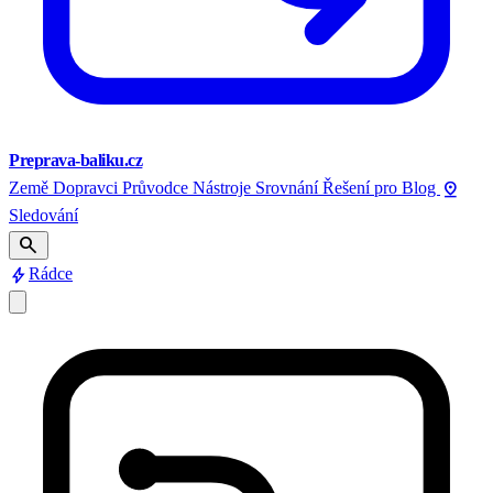
Preprava-baliku.cz
pin_drop
Země
Dopravci
Průvodce
Nástroje
Srovnání
Řešení pro
Blog
Sledování
search
bolt
Rádce