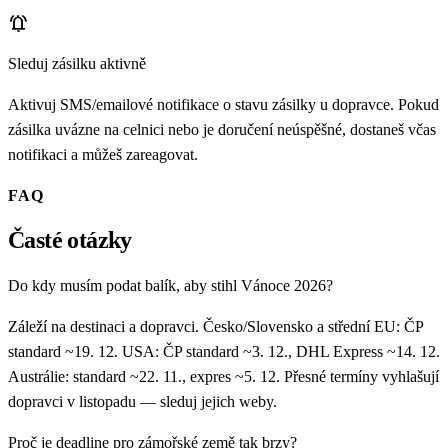
notifications_active
Sleduj zásilku aktivně
Aktivuj SMS/emailové notifikace o stavu zásilky u dopravce. Pokud
zásilka uvázne na celnici nebo je doručení neúspěšné, dostaneš včas
notifikaci a můžeš zareagovat.
FAQ
Časté otázky
Do kdy musím podat balík, aby stihl Vánoce 2026?
Záleží na destinaci a dopravci. Česko/Slovensko a střední EU: ČP
standard ~19. 12. USA: ČP standard ~3. 12., DHL Express ~14. 12.
Austrálie: standard ~22. 11., expres ~5. 12. Přesné termíny vyhlašují
dopravci v listopadu — sleduj jejich weby.
Proč je deadline pro zámořské země tak brzy?