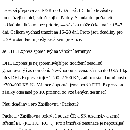
Letecká přeprava z ČR/SK do USA trvá 3–5 dní, ale zásilky
procházejí celnicí, kde čekají další dny. Standardní pošta letí
nákladními linkami bez priority — zásilka může čekat na let i 5–7
dní. Celkem vychází tranzit na 16–28 dní. Proto jsou deadliny pro
USA u standardní pošty začátkem prosince.
Je DHL Express spolehlivý na vánoční termíny?
DHL Express je nejspolehlivější pro dodržení deadlinů —
garantovaný čas doručení. Nevýhodou je cena: zásilka do USA 1 kg
přes DHL Express stojí ~1 500–2 500 Kč, zatímco standardní pošta
~700–900 Kč. Na Vánoce doporučujeme použít DHL Express pro
zásilky odeslané po 10. prosinci do vzdálených destinací.
Platí deadliny i pro Zásilkovnu / Packetu?
Packeta / Zásilkovna pokrývá pouze ČR a SK tuzemsky a země
střední EU (PL, HU, RO...). Pro zámořské destinace je nepoužiješ.