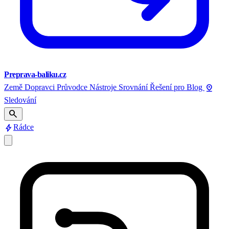
Preprava-baliku.cz
pin_drop
Země
Dopravci
Průvodce
Nástroje
Srovnání
Řešení pro
Blog
Sledování
search
bolt
Rádce