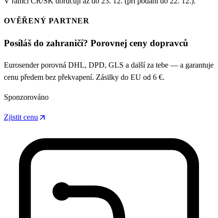
V rámci ČR/SK doručují až do 23. 12. (při podání do 22. 12.).
OVĚŘENÝ PARTNER
Posíláš do zahraničí? Porovnej ceny dopravců
Eurosender porovná DHL, DPD, GLS a další za tebe — a garantuje
cenu předem bez překvapení. Zásilky do EU od 6 €.
Sponzorováno
arrow_outward
Zjistit cenu