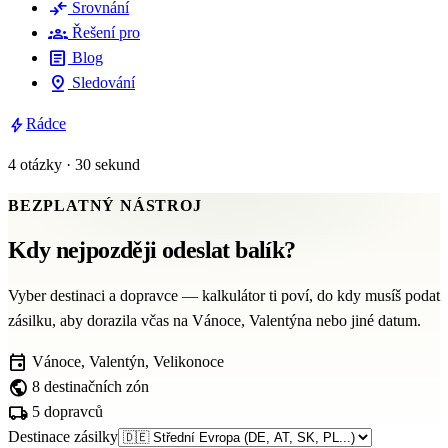
compare_arrows
Srovnání
groups
Řešení pro
article
Blog
pin_drop
Sledování
bolt
Rádce
4 otázky · 30 sekund
BEZPLATNÝ NÁSTROJ
Kdy nejpozději odeslat balík?
Vyber destinaci a dopravce — kalkulátor ti poví, do kdy musíš podat
zásilku, aby dorazila včas na Vánoce, Valentýna nebo jiné datum.
event
Vánoce, Valentýn, Velikonoce
public
8 destinačních zón
local_shipping
5 dopravců
Destinace zásilky