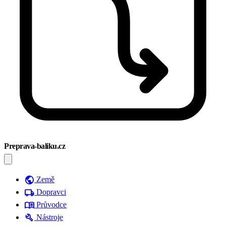
Preprava-baliku.cz
public
Země
local_shipping
Dopravci
menu_book
Průvodce
build
Nástroje