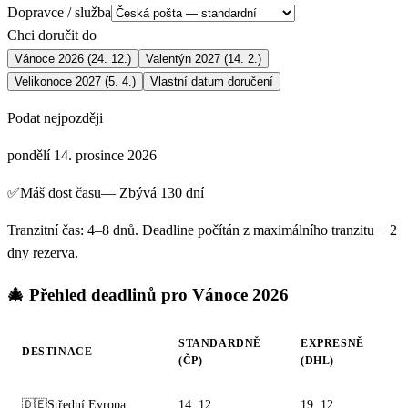
Dopravce / služba
Chci doručit do
Vánoce 2026 (24. 12.)
Valentýn 2027 (14. 2.)
Velikonoce 2027 (5. 4.)
Vlastní datum doručení
Podat nejpozději
pondělí 14. prosince 2026
✅
Máš dost času
—
Zbývá 130 dní
Tranzitní čas: 4–8 dnů. Deadline počítán z maximálního tranzitu + 2
dny rezerva.
🎄
Přehled deadlinů pro Vánoce 2026
STANDARDNĚ
EXPRESNĚ
DESTINACE
(ČP)
(DHL)
🇩🇪
Střední Evropa
14. 12.
19. 12.