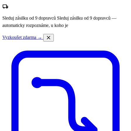
local_shipping
Sleduj zásilku od 9 dopravců
Sleduj zásilku od 9 dopravců —
automaticky rozpoznáme, u koho je
close
Vyzkoušet zdarma →