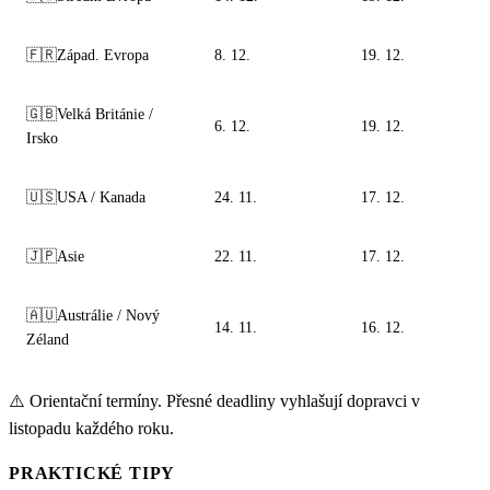
🇫🇷
Západ. Evropa
8. 12.
19. 12.
🇬🇧
Velká Británie /
6. 12.
19. 12.
Irsko
🇺🇸
USA / Kanada
24. 11.
17. 12.
🇯🇵
Asie
22. 11.
17. 12.
🇦🇺
Austrálie / Nový
14. 11.
16. 12.
Zéland
⚠️
Orientační termíny. Přesné deadliny vyhlašují dopravci v
listopadu každého roku.
PRAKTICKÉ TIPY