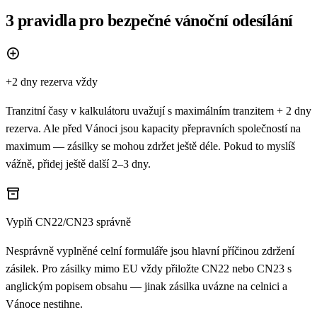
3 pravidla pro bezpečné vánoční odesílání
add_circle
+2 dny rezerva vždy
Tranzitní časy v kalkulátoru uvažují s maximálním tranzitem + 2 dny
rezerva. Ale před Vánoci jsou kapacity přepravních společností na
maximum — zásilky se mohou zdržet ještě déle. Pokud to myslíš
vážně, přidej ještě další 2–3 dny.
inventory_2
Vyplň CN22/CN23 správně
Nesprávně vyplněné celní formuláře jsou hlavní příčinou zdržení
zásilek. Pro zásilky mimo EU vždy přiložte CN22 nebo CN23 s
anglickým popisem obsahu — jinak zásilka uvázne na celnici a
Vánoce nestihne.