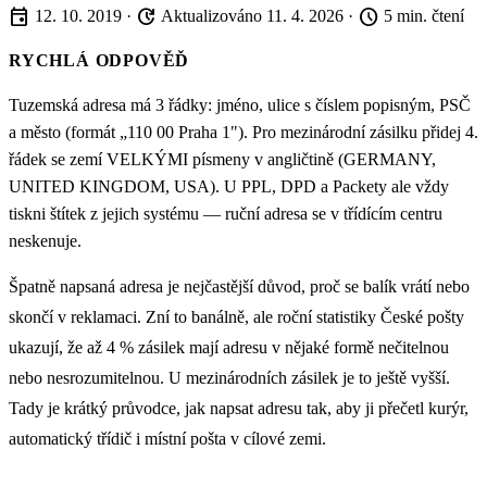
event
update
schedule
12. 10. 2019
·
Aktualizováno 11. 4. 2026
·
5 min. čtení
RYCHLÁ ODPOVĚĎ
Tuzemská adresa má 3 řádky: jméno, ulice s číslem popisným, PSČ
a město (formát „110 00 Praha 1"). Pro mezinárodní zásilku přidej 4.
řádek se zemí VELKÝMI písmeny v angličtině (GERMANY,
UNITED KINGDOM, USA). U PPL, DPD a Packety ale vždy
tiskni štítek z jejich systému — ruční adresa se v třídícím centru
neskenuje.
Špatně napsaná adresa je nejčastější důvod, proč se balík vrátí nebo
skončí v reklamaci. Zní to banálně, ale roční statistiky České pošty
ukazují, že až 4 % zásilek mají adresu v nějaké formě nečitelnou
nebo nesrozumitelnou. U mezinárodních zásilek je to ještě vyšší.
Tady je krátký průvodce, jak napsat adresu tak, aby ji přečetl kurýr,
automatický třídič i místní pošta v cílové zemi.