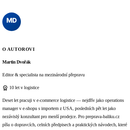
O AUTOROVI
Martin Dvořák
Editor & specialista na mezinárodní přepravu
workspace_premium
10 let v logistice
Deset let pracuji v e-commerce logistice — nejdřív jako operations
manager v e-shopu s importem z USA, posledních pět let jako
nezávislý konzultant pro menší prodejce. Pro preprava-baliku.cz
píšu o dopravcích, celních předpisech a praktických návodech, které