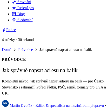
compare_arrows
Srovnání
groups
Řešení pro
article
Blog
pin_drop
Sledování
bolt
Rádce
4 otázky · 30 sekund
chevron_right
chevron_right
Domů
Průvodce
Jak správně napsat adresu na balík
PRŮVODCE
Jak správně napsat adresu na balík
Kompletní návod, jak správně napsat adresu na balík — pro Česko,
Slovensko i zahraničí. Pořadí řádků, PSČ, země, formáty pro USA a
UK.
Martin Dvořák
· Editor & specialista na mezinárodní přepravu
·