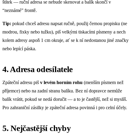
štítek — ruční adresa se nebude skenovat a balík skončí v
“neznámé” frontě.
Tip:
pokud chceš adresu napsat ručně, použij černou propisku (ne
modrou, fixky nebo tužku), piš velkými tiskacími písmeny a nech
kolem adresy aspoň 1 cm okraje, ať se k ní nedostanou jiné značky
nebo lepící páska.
4. Adresa odesílatele
Zpáteční adresu piš
v levém horním rohu
(menším písmem než
příjemce) nebo na zadní stranu balíku. Bez ní dopravce nemůže
balík vrátit, pokud se nedá doručit — a to je častější, než si myslíš.
Pro zahraniční zásilky je zpáteční adresa povinná i pro celní účely.
5. Nejčastější chyby