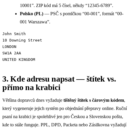
10001”. ZIP kód má 5 čísel, někdy “12345-6789”.
Polsko (PL)
— PSČ s pomlčkou “00-001”, formát “00-
001 Warszawa”.
John Smith

10 Downing Street

LONDON

SW1A 2AA

UNITED KINGDOM
3. Kde adresu napsat — štítek vs.
přímo na krabici
Většina dopravců dnes vyžaduje
tištěný štítek s čárovým kódem
,
který vygeneruje jejich systém po objednání přepravy online. Ruční
psaní na krabici je spolehlivé jen pro Českou a Slovenskou poštu,
kde to stále funguje. PPL, DPD, Packeta nebo Zásilkovna vyžadují