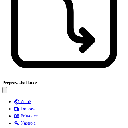
Preprava-baliku.cz
public
Země
local_shipping
Dopravci
menu_book
Průvodce
build
Nástroje