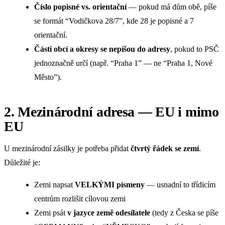
Číslo popisné vs. orientační
— pokud má dům obě, píše
se formát “Vodičkova 28/7”, kde 28 je popisné a 7
orientační.
Části obcí a okresy se nepíšou do adresy
, pokud to PSČ
jednoznačně určí (např. “Praha 1” — ne “Praha 1, Nové
Město”).
2. Mezinárodní adresa — EU i mimo
EU
U mezinárodní zásilky je potřeba přidat
čtvrtý řádek se zemí
.
Důležité je:
Zemi napsat
VELKÝMI písmeny
— usnadní to třídicím
centrům rozlišit cílovou zemi
Zemi psát
v jazyce země odesílatele
(tedy z Česka se píše