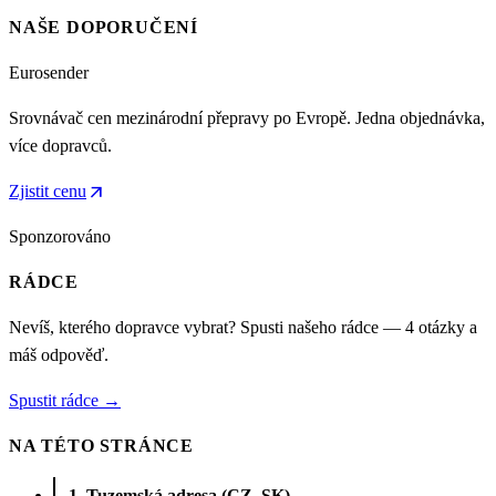
NAŠE DOPORUČENÍ
Eurosender
Srovnávač cen mezinárodní přepravy po Evropě. Jedna objednávka,
více dopravců.
arrow_outward
Zjistit cenu
Sponzorováno
RÁDCE
Nevíš, kterého dopravce vybrat? Spusti našeho rádce — 4 otázky a
máš odpověď.
Spustit rádce →
NA TÉTO STRÁNCE
1. Tuzemská adresa (CZ, SK)