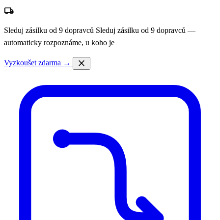
local_shipping
Sleduj zásilku od 9 dopravců
Sleduj zásilku od 9 dopravců —
automaticky rozpoznáme, u koho je
close
Vyzkoušet zdarma →