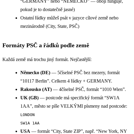
“GERMANY” nebo “NĚMECKO” — obojí funguje,
pokud je to dostatečně jasné)
Ostatní řádky můžeš psát v jazyce cílové země nebo
mezinárodně (City, State, PSČ)
Formáty PSČ a řádků podle země
Každá země má trochu jiný formát. Nejčastější:
Německo (DE)
— 5číselné PSČ bez mezery, formát
“10117 Berlin”. Celkem 4 řádky + GERMANY.
Rakousko (AT)
— 4číselné PSČ, formát “1010 Wien”.
UK (GB)
— postcode má specifický formát “SW1A
1AA”, město se píše VELKÝMI písmeny nad postcode:
LONDON
SW1A 1AA
USA
— formát “City, State ZIP”, např. “New York, NY