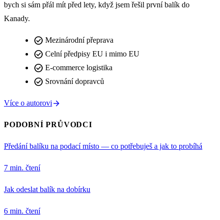
bych si sám přál mít před lety, když jsem řešil první balík do
Kanady.
check_circle
Mezinárodní přeprava
check_circle
Celní předpisy EU i mimo EU
check_circle
E-commerce logistika
check_circle
Srovnání dopravců
arrow_forward
Více o autorovi
PODOBNÍ PRŮVODCI
Předání balíku na podací místo — co potřebuješ a jak to probíhá
7 min. čtení
Jak odeslat balík na dobírku
6 min. čtení