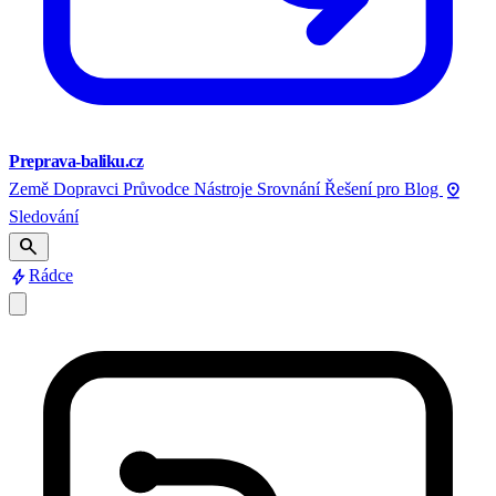
Preprava-baliku.cz
pin_drop
Země
Dopravci
Průvodce
Nástroje
Srovnání
Řešení pro
Blog
Sledování
search
bolt
Rádce