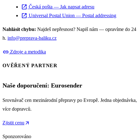
open_in_new
Česká pošta — Jak napsat adresu
open_in_new
Universal Postal Union — Postal addressing
Nahlásit chybu:
Najdeš nepřesnost? Napiš nám — opravíme do 24
h.
info@preprava-baliku.cz
link
Zdroje a metodika
OVĚŘENÝ PARTNER
Naše doporučení: Eurosender
Srovnávač cen mezinárodní přepravy po Evropě. Jedna objednávka,
více dopravců.
arrow_outward
Zjistit cenu
Sponzorováno