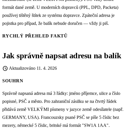
formát dané země. U moderních dopravců (PPL, DPD, Packeta)
používej tištěný štítek ze systému dopravce. Zpáteční adresa je
pojistka pro případ, že balík nebude doručen — vždy ji piš.
RYCHLÝ PŘEHLED FAKTŮ
Jak správně napsat adresu na balík
schedule
Aktualizováno
11. 4. 2026
SOUHRN
Správně napsaná adresa má 3 řádky: jméno příjemce, ulice a číslo
popisné, PSČ a město. Pro zahraniční zásilku se na čtvrtý řádek
přidává země VELKÝMI písmeny v jazyce země odesílatele (např.
GERMANY, USA). Francouzsky psané PSČ se píše 5 číslic bez
mezery, německé 5 číslic, britské má formát "SW1A 1AA".