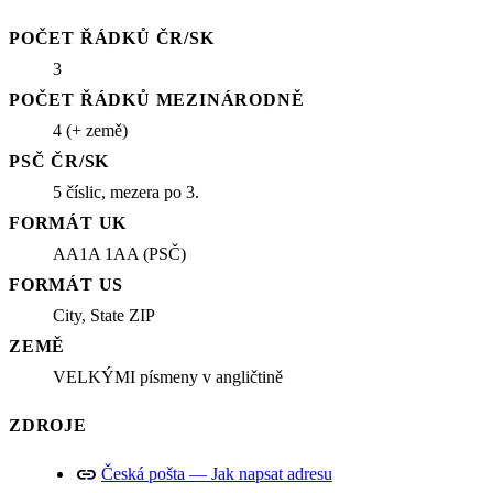
POČET ŘÁDKŮ ČR/SK
3
POČET ŘÁDKŮ MEZINÁRODNĚ
4 (+ země)
PSČ ČR/SK
5 číslic, mezera po 3.
FORMÁT UK
AA1A 1AA (PSČ)
FORMÁT US
City, State ZIP
ZEMĚ
VELKÝMI písmeny v angličtině
ZDROJE
link
Česká pošta — Jak napsat adresu