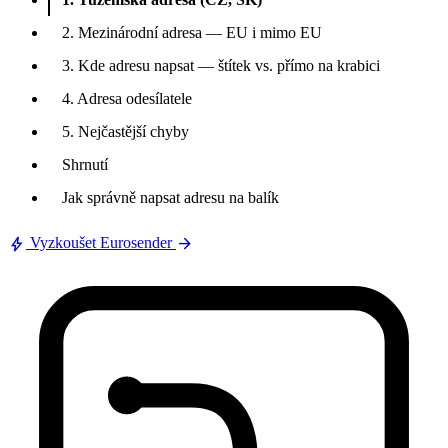
2. Mezinárodní adresa — EU i mimo EU
3. Kde adresu napsat — štítek vs. přímo na krabici
4. Adresa odesílatele
5. Nejčastější chyby
Shrnutí
Jak správně napsat adresu na balík
bolt
arrow_forward
Vyzkoušet Eurosender