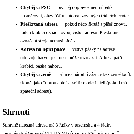
Chybějící PSČ
— bez něj dopravce neumí balík
nasměrovat, obzvlášť u automatizovaných třídicích center.
Přeškrtaná adresa
— pokud něco škrtáš a píšeš znovu,
raději krabici označ novou, čistou adresu. Přeškrtané
označení stroje nemusí přečíst.
Adresa na lepicí pásce
— vrstva pásky na adrese
odrazuje barvu, písmo se může rozmazat. Adresa patří na
krabici, páska nahoru.
Chybějící země
— při mezinárodní zásilce bez země balík
skončí jako “unroutable” a vrátí se odesílateli (pokud má
zpáteční adresu).
Shrnutí
Správně napsaná adresa má 3 řádky v tuzemsku a 4 řádky
mezinárodně (se zemí VELKÝMI písmeny). PSČ vždy dodrž