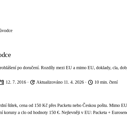
růvodce
odce
prohlášení po doručení. Rozdíly mezi EU a mimo EU, doklady, cla, dob
vent
update
schedule
12. 7. 2016
·
Aktualizováno 11. 4. 2026
·
10 min. čtení
ndardní štítek, cena od 150 Kč přes Packetu nebo Českou poštu. Mimo
vní koruny a clo od hodnoty 150 €. Nejlevněji v EU: Packeta + Euros