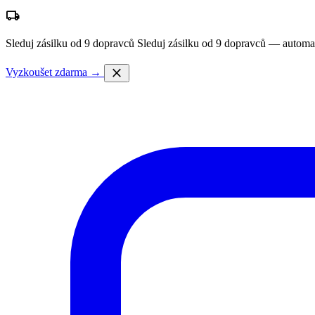
local_shipping
Sleduj zásilku od 9 dopravců
Sleduj zásilku od 9 dopravců — automa
close
Vyzkoušet zdarma →