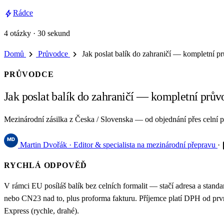
bolt
Rádce
4 otázky · 30 sekund
chevron_right
chevron_right
Domů
Průvodce
Jak poslat balík do zahraničí — kompletní p
PRŮVODCE
Jak poslat balík do zahraničí — kompletní prův
Mezinárodní zásilka z Česka / Slovenska — od objednání přes celní 
e
Martin Dvořák
· Editor & specialista na mezinárodní přepravu
·
RYCHLÁ ODPOVĚĎ
V rámci EU posíláš balík bez celních formalit — stačí adresa a sta
nebo CN23 nad to, plus proforma fakturu. Příjemce platí DPH od pr
Express (rychle, drahé).