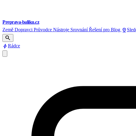
Preprava-baliku.cz
pin_drop
Země
Dopravci
Průvodce
Nástroje
Srovnání
Řešení pro
Blog
Sled
search
bolt
Rádce