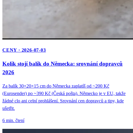
CENY · 2026-07-03
Kolik stojí balík do Německa: srovnání dopravců
2026
Za balík 30×20×15 cm do Německa zaplatíš od ~200 Kč
(Eurosender) po ~390 Kč (Česká pošta). Německo je v EU, takže
žádné clo ani celní prohlášení. Srovnání cen dopravců a tipy, kde
ušetřit.
6 min. čtení