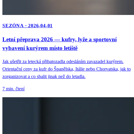
SEZÓNA · 2026-04-01
Letní přeprava 2026 — kufry, lyže a sportovní
vybavení kurýrem místo letiště
Jak ušetřit za letecká přibatozadla odesláním zavazadel kurýrem.
Orientační ceny za kufr do Španělska, Itálie nebo Chorvatska, jak to
zorganizovat a co sbalit jinak než do letadla.
7 min. čtení