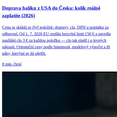
Doprava balíku z USA do Česka: kolik reálně
zaplatíte (2026)
Cena se skládá ze čtyř položek: dopravy, cla, DPH a poplatku za
odbavení. Od 1. 7. 2026 EU zrušila bezcelní limit 150 € a zavedla
paušální clo 3 € za každou položku — clo tak platíš i u levných
nákupů. Orientační ceny podle hmotnosti, modelový výpočet a tři
páky, kterými se dá ušetřit.
8 min. čtení