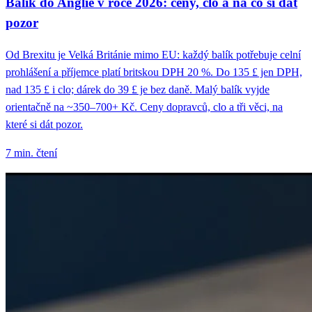
Balík do Anglie v roce 2026: ceny, clo a na co si dát
pozor
Od Brexitu je Velká Británie mimo EU: každý balík potřebuje celní
prohlášení a příjemce platí britskou DPH 20 %. Do 135 £ jen DPH,
nad 135 £ i clo; dárek do 39 £ je bez daně. Malý balík vyjde
orientačně na ~350–700+ Kč. Ceny dopravců, clo a tři věci, na
které si dát pozor.
7 min. čtení