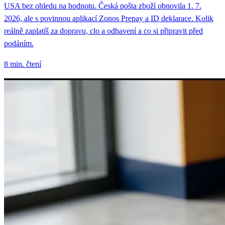
USA bez ohledu na hodnotu. Česká pošta zboží obnovila 1. 7.
2026, ale s povinnou aplikací Zonos Prepay a ID deklarace. Kolik
reálně zaplatíš za dopravu, clo a odbavení a co si připravit před
podáním.
8 min. čtení