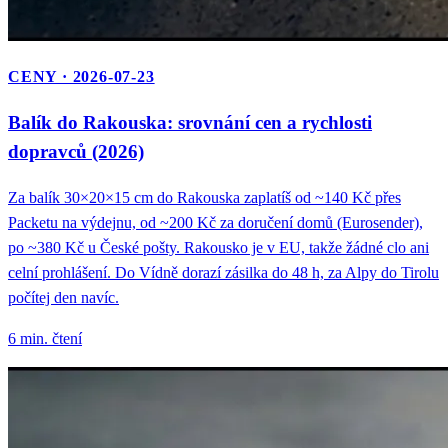
CENY · 2026-07-23
Balík do Rakouska: srovnání cen a rychlosti
dopravců (2026)
Za balík 30×20×15 cm do Rakouska zaplatíš od ~140 Kč přes
Packetu na výdejnu, od ~200 Kč za doručení domů (Eurosender),
po ~380 Kč u České pošty. Rakousko je v EU, takže žádné clo ani
celní prohlášení. Do Vídně dorazí zásilka do 48 h, za Alpy do Tirolu
počítej den navíc.
6 min. čtení