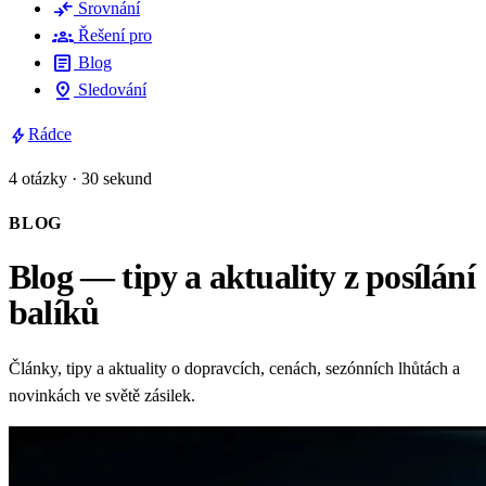
compare_arrows
Srovnání
groups
Řešení pro
article
Blog
pin_drop
Sledování
bolt
Rádce
4 otázky · 30 sekund
BLOG
Blog — tipy a aktuality z posílání
balíků
Články, tipy a aktuality o dopravcích, cenách, sezónních lhůtách a
novinkách ve světě zásilek.