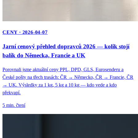
CENY · 2026-04-07
Jarní cenový přehled dopravců 2026 — kolik stojí
balík do Německa, Francie a UK
Porovnali jsme aktuální ceny PPL, DPD, GLS, Eurosenderu a
České pošty na třech trasách: ČR → Německo, ČR → Francie, ČR
→ UK. Výsledky za 1 kg, 5 kg a 10 kg — kdo vede a kdo
překvapí.
5 min. čtení