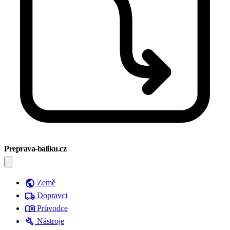
Preprava-baliku.cz
public
Země
local_shipping
Dopravci
menu_book
Průvodce
build
Nástroje