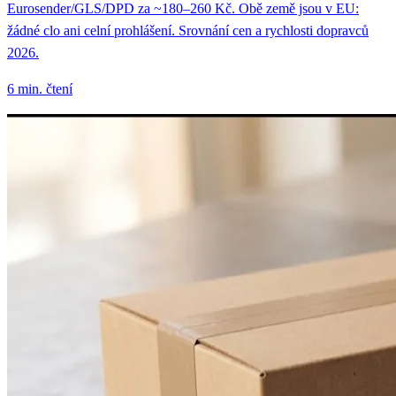
Eurosender/GLS/DPD za ~180–260 Kč. Obě země jsou v EU:
žádné clo ani celní prohlášení. Srovnání cen a rychlosti dopravců
2026.
6 min. čtení