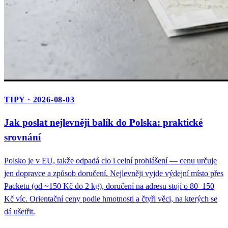
TIPY · 2026-08-03
Jak poslat nejlevněji balík do Polska: praktické
srovnání
Polsko je v EU, takže odpadá clo i celní prohlášení — cenu určuje
jen dopravce a způsob doručení. Nejlevněji vyjde výdejní místo přes
Packetu (od ~150 Kč do 2 kg), doručení na adresu stojí o 80–150
Kč víc. Orientační ceny podle hmotnosti a čtyři věci, na kterých se
dá ušetřit.