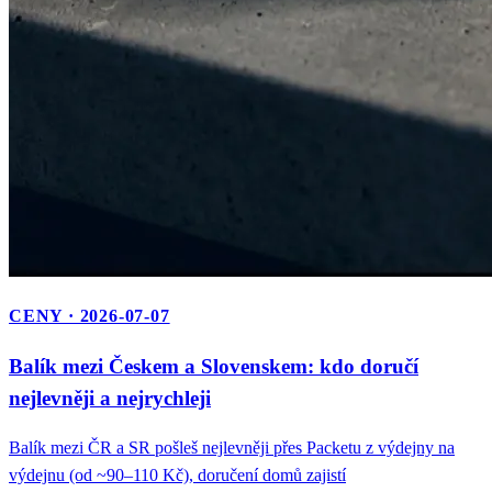
CENY · 2026-07-07
Balík mezi Českem a Slovenskem: kdo doručí
nejlevněji a nejrychleji
Balík mezi ČR a SR pošleš nejlevněji přes Packetu z výdejny na
výdejnu (od ~90–110 Kč), doručení domů zajistí