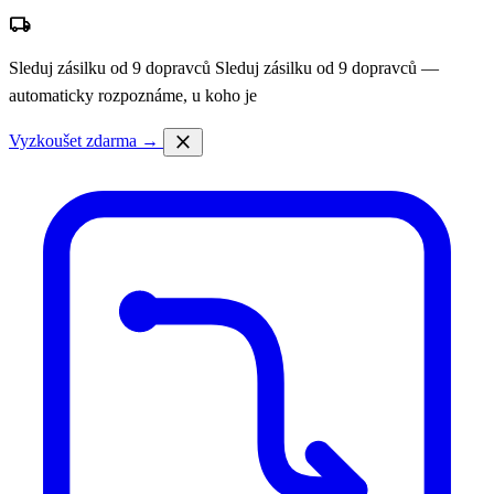
local_shipping
Sleduj zásilku od 9 dopravců
Sleduj zásilku od 9 dopravců —
automaticky rozpoznáme, u koho je
close
Vyzkoušet zdarma →