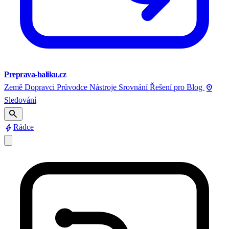
Preprava-baliku.cz
pin_drop
Země
Dopravci
Průvodce
Nástroje
Srovnání
Řešení pro
Blog
Sledování
search
bolt
Rádce