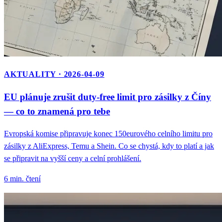
AKTUALITY · 2026-04-09
EU plánuje zrušit duty-free limit pro zásilky z Číny
— co to znamená pro tebe
Evropská komise připravuje konec 150eurového celního limitu pro
zásilky z AliExpress, Temu a Shein. Co se chystá, kdy to platí a jak
se připravit na vyšší ceny a celní prohlášení.
6 min. čtení