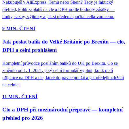
Nakupuješ v AliExpress, Temu nebo Shein? Tady je faktický
přehled, kolik zaplatíš na cle a DPH podle hodnoty zásilky —
limity, sazby, výjimky a jak si předem spočítat celkovou cenu.
9 MIN. ČTENÍ
Jak poslat balík do Velké Británie po Brexitu — clo,
DPH a celní prohlášení
Kompletní průvodce posíláním balíků do UK po Brexitu. Co se
změnilo od 1. 1. 2021, jaký celní formulář vyplnit, kolik platí
příjemce na DPH a cle, které dopravce použít a jak předejít zdržení
na celnici.
11 MIN. ČTENÍ
Clo a DPH při mezinárodní přepravě — kompletní
přehled pro 2026