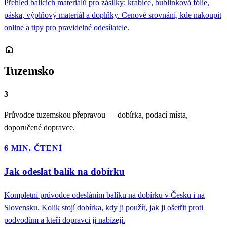
Přehled balicích materiálů pro zásilky: krabice, bublinková fólie,
páska, výplňový materiál a doplňky. Cenové srovnání, kde nakoupit
online a tipy pro pravidelné odesílatele.
home
Tuzemsko
3
Průvodce tuzemskou přepravou — dobírka, podací místa,
doporučené dopravce.
6 MIN. ČTENÍ
Jak odeslat balík na dobírku
Kompletní průvodce odesláním balíku na dobírku v Česku i na
Slovensku. Kolik stojí dobírka, kdy ji použít, jak ji ošetřit proti
podvodům a kteří dopravci ji nabízejí.