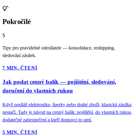
tips_and_updates
Pokročilé
5
Tipy pro pravidelné odesílatele — konsolidace, reshipping,
sledování zásilek.
7 MIN. ČTENÍ
Jak poslat cenný balík — pojištění, sledování,
doručení do vlastních rukou
Když posíláš elektroniku, šperky nebo drahé zboží, klasická zásilka
nestačí. Tady je návod na cenný balík: pojištění, do vlastních rukou,
dodatečné zabezpečení a kteří dopravci to umí.
5 MIN. ČTENÍ