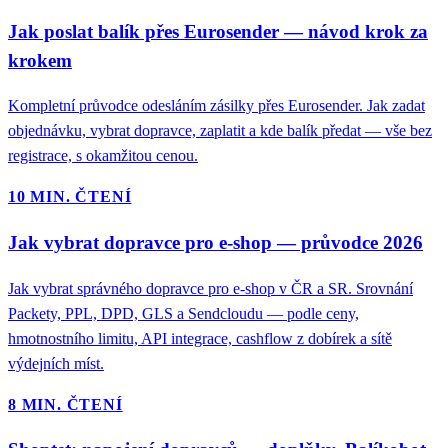
Jak poslat balík přes Eurosender — návod krok za
krokem
Kompletní průvodce odesláním zásilky přes Eurosender. Jak zadat
objednávku, vybrat dopravce, zaplatit a kde balík předat — vše bez
registrace, s okamžitou cenou.
10 MIN. ČTENÍ
Jak vybrat dopravce pro e-shop — průvodce 2026
Jak vybrat správného dopravce pro e-shop v ČR a SR. Srovnání
Packety, PPL, DPD, GLS a Sendcloudu — podle ceny,
hmotnostního limitu, API integrace, cashflow z dobírek a sítě
výdejních míst.
8 MIN. ČTENÍ