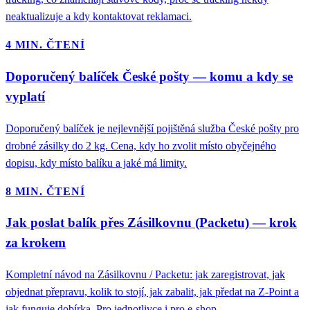
neaktualizuje a kdy kontaktovat reklamaci.
4 MIN. ČTENÍ
Doporučený balíček České pošty — komu a kdy se
vyplatí
Doporučený balíček je nejlevnější pojištěná služba České pošty pro
drobné zásilky do 2 kg. Cena, kdy ho zvolit místo obyčejného
dopisu, kdy místo balíku a jaké má limity.
8 MIN. ČTENÍ
Jak poslat balík přes Zásilkovnu (Packetu) — krok
za krokem
Kompletní návod na Zásilkovnu / Packetu: jak zaregistrovat, jak
objednat přepravu, kolik to stojí, jak zabalit, jak předat na Z-Point a
jak funguje dobírka. Pro jednotlivce i pro e-shop.