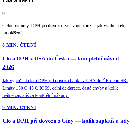
Cla a DPH
9
Celní hodnoty, DPH při dovozu, zakázané zboží a jak vyplnit celní
prohlášení.
8 MIN. ČTENÍ
Clo a DPH z USA do Česka — kompletní návod
2026
Jak vypočítat clo a DPH při dovozu balíku z USA do ČR nebo SR.
Limity 150 €, 45 €, IOSS, celní deklarace, časté chyby a kolik
reálně zaplatíš za konkrétní nákupy.
9 MIN. ČTENÍ
Clo a DPH při dovozu z Číny — kolik zaplatíš a kdy