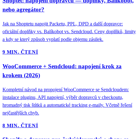
Shoptet: napojení dopravců — doplňky, Balíkobot,
nebo agregátor?
Jak na Shoptetu napojit Packetu, PPL, DPD a další dopravce:
oficiální doplňky vs. Balíkobot vs. Sendcloud. Ceny doplňků, limity
a kdy se který způsob vyplatí podle objemu zásilek.
9 MIN. ČTENÍ
WooCommerce + Sendcloud: napojení krok za
krokem (2026)
Kompletní návod na propojení WooCommerce se Sendcloudem:
instalace pluginu, API napojení, výběr dopravců v checkoutu,
hromadný tisk štítků a automatické tracking e-maily. Včetně řešení
nejčastějších chyb.
8 MIN. ČTENÍ