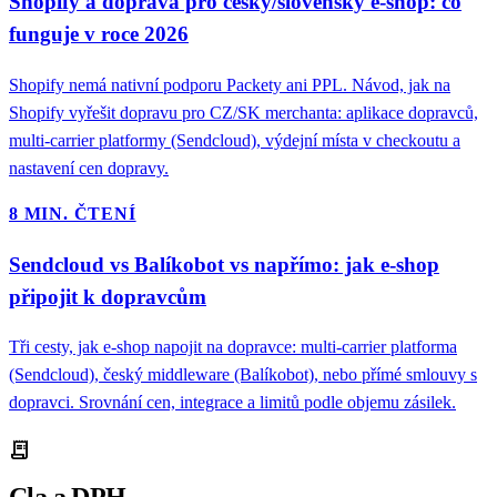
Shopify a doprava pro český/slovenský e-shop: co
funguje v roce 2026
Shopify nemá nativní podporu Packety ani PPL. Návod, jak na
Shopify vyřešit dopravu pro CZ/SK merchanta: aplikace dopravců,
multi-carrier platformy (Sendcloud), výdejní místa v checkoutu a
nastavení cen dopravy.
8 MIN. ČTENÍ
Sendcloud vs Balíkobot vs napřímo: jak e-shop
připojit k dopravcům
Tři cesty, jak e-shop napojit na dopravce: multi-carrier platforma
(Sendcloud), český middleware (Balíkobot), nebo přímé smlouvy s
dopravci. Srovnání cen, integrace a limitů podle objemu zásilek.
receipt_long