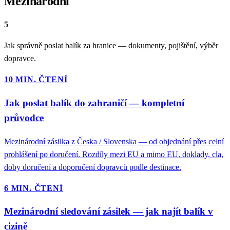
Mezinárodní
5
Jak správně poslat balík za hranice — dokumenty, pojištění, výběr
dopravce.
10 MIN. ČTENÍ
Jak poslat balík do zahraničí — kompletní
průvodce
Mezinárodní zásilka z Česka / Slovenska — od objednání přes celní
prohlášení po doručení. Rozdíly mezi EU a mimo EU, doklady, cla,
doby doručení a doporučení dopravců podle destinace.
6 MIN. ČTENÍ
Mezinárodní sledování zásilek — jak najít balík v
cizině