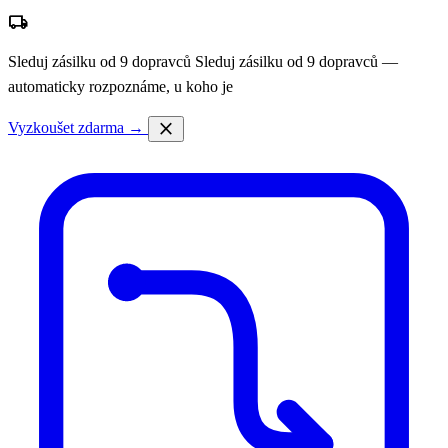
local_shipping
Sleduj zásilku od 9 dopravců
Sleduj zásilku od 9 dopravců —
automaticky rozpoznáme, u koho je
close
Vyzkoušet zdarma →