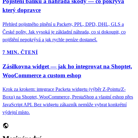
Pojištění balíku a náhrada škody — co pokrývá
který dopravce
Přehled pojistného plnění u Packety, PPL, DPD, DHL, GLS a
České pošty. Jak vysoká je základní náhrada, co si dokoupit, co
pojištění nepokrývá a jak rychle peníze dostaneš.
7 MIN. ČTENÍ
Zásilkovna widget — jak ho integrovat na Shoptet,
WooCommerce a custom eshop
Krok za krokem: integrace Packeta widgetu (výběr Z-Pointu/Z-
Boxu) na Shoptet, WooCommerce, PrestaShop a vlastní eshop přes
JavaScript API. Bez widgetu zákazník nemůže vybrat konkrétní
výdejní místo.
public