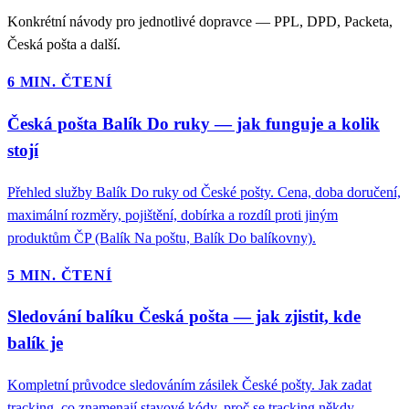
Konkrétní návody pro jednotlivé dopravce — PPL, DPD, Packeta,
Česká pošta a další.
6 MIN. ČTENÍ
Česká pošta Balík Do ruky — jak funguje a kolik
stojí
Přehled služby Balík Do ruky od České pošty. Cena, doba doručení,
maximální rozměry, pojištění, dobírka a rozdíl proti jiným
produktům ČP (Balík Na poštu, Balík Do balíkovny).
5 MIN. ČTENÍ
Sledování balíku Česká pošta — jak zjistit, kde
balík je
Kompletní průvodce sledováním zásilek České pošty. Jak zadat
tracking, co znamenají stavové kódy, proč se tracking někdy