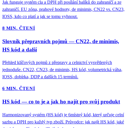
Jak funguje systém cla a DPH při posílání balíků do zahraničí a ze
zahraničí. EU zóna, prahové hodnoty, de minimis, CN22 vs. CN23,
IOSS, kdo co platí a jak se tomu vyhnout.
8 MIN. ČTENÍ
Slovník přepravních pojmů — CN22, de minimis,
HS kód a další
Přehled klíčových pojmů z přepravy a celnictví vysvětlených
jednoduše. CN22, CN23, de minimis, HS kód, volumetrická váha,
IOSS, dobírka, DDP a dalších 15 termínů.
6 MIN. ČTENÍ
HS kód — co to je a jak ho najít pro svůj produkt
Harmonizovaný systém (HS kód) je 6místný kód, který určuje celní
sazbu a DPH pro každý typ zboží. Průvodce: jak najít HS kód, jaké