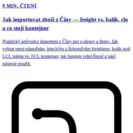
9 MIN. ČTENÍ
Jak importovat zboží z Číny — freight vs. balík, clo
a co stojí kontejner
Praktický průvodce importem z Číny pro e-shopy a firmy. Jak
vybrat mezi námořním, leteckým a železničním freightem, kolik stojí
LCL paleta vs. FCL kontejner, jak funguje celní řízení a jaké
nástroje použít.