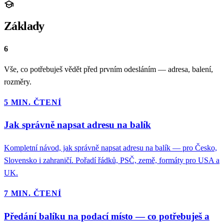
school
Základy
6
Vše, co potřebuješ vědět před prvním odesláním — adresa, balení,
rozměry.
5 MIN. ČTENÍ
Jak správně napsat adresu na balík
Kompletní návod, jak správně napsat adresu na balík — pro Česko,
Slovensko i zahraničí. Pořadí řádků, PSČ, země, formáty pro USA a
UK.
7 MIN. ČTENÍ
Předání balíku na podací místo — co potřebuješ a