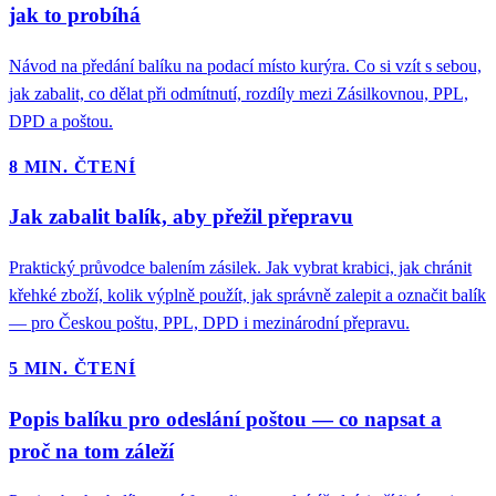
jak to probíhá
Návod na předání balíku na podací místo kurýra. Co si vzít s sebou,
jak zabalit, co dělat při odmítnutí, rozdíly mezi Zásilkovnou, PPL,
DPD a poštou.
8 MIN. ČTENÍ
Jak zabalit balík, aby přežil přepravu
Praktický průvodce balením zásilek. Jak vybrat krabici, jak chránit
křehké zboží, kolik výplně použít, jak správně zalepit a označit balík
— pro Českou poštu, PPL, DPD i mezinárodní přepravu.
5 MIN. ČTENÍ
Popis balíku pro odeslání poštou — co napsat a
proč na tom záleží