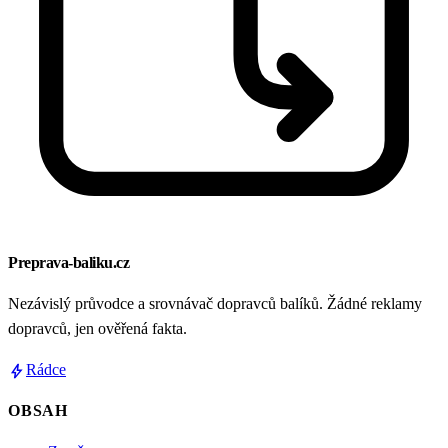
Preprava-baliku.cz
Nezávislý průvodce a srovnávač dopravců balíků. Žádné reklamy
dopravců, jen ověřená fakta.
bolt
Rádce
OBSAH