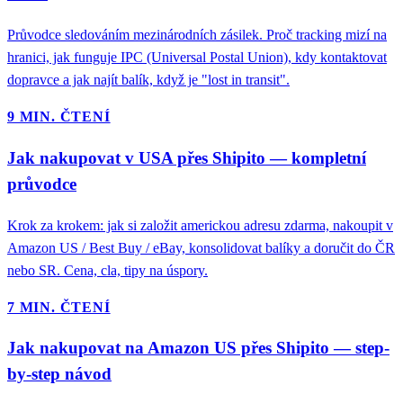
Průvodce sledováním mezinárodních zásilek. Proč tracking mizí na
hranici, jak funguje IPC (Universal Postal Union), kdy kontaktovat
dopravce a jak najít balík, když je "lost in transit".
9 MIN. ČTENÍ
Jak nakupovat v USA přes Shipito — kompletní
průvodce
Krok za krokem: jak si založit americkou adresu zdarma, nakoupit v
Amazon US / Best Buy / eBay, konsolidovat balíky a doručit do ČR
nebo SR. Cena, cla, tipy na úspory.
7 MIN. ČTENÍ
Jak nakupovat na Amazon US přes Shipito — step-
by-step návod