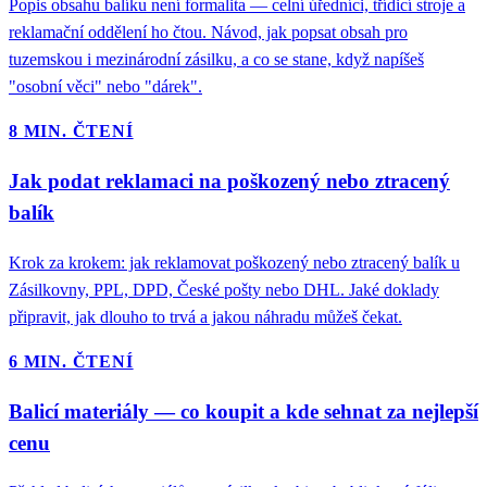
Popis obsahu balíku není formalita — celní úředníci, třídicí stroje a
reklamační oddělení ho čtou. Návod, jak popsat obsah pro
tuzemskou i mezinárodní zásilku, a co se stane, když napíšeš
"osobní věci" nebo "dárek".
8 MIN. ČTENÍ
Jak podat reklamaci na poškozený nebo ztracený
balík
Krok za krokem: jak reklamovat poškozený nebo ztracený balík u
Zásilkovny, PPL, DPD, České pošty nebo DHL. Jaké doklady
připravit, jak dlouho to trvá a jakou náhradu můžeš čekat.
6 MIN. ČTENÍ
Balicí materiály — co koupit a kde sehnat za nejlepší
cenu