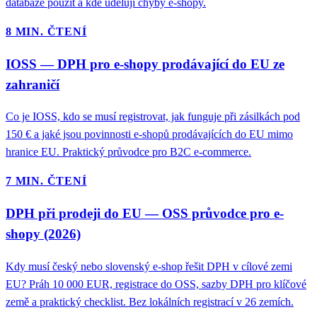
databáze použít a kde udělují chyby e-shopy.
8 MIN. ČTENÍ
IOSS — DPH pro e-shopy prodávající do EU ze
zahraničí
Co je IOSS, kdo se musí registrovat, jak funguje při zásilkách pod
150 € a jaké jsou povinnosti e-shopů prodávajících do EU mimo
hranice EU. Praktický průvodce pro B2C e-commerce.
7 MIN. ČTENÍ
DPH při prodeji do EU — OSS průvodce pro e-
shopy (2026)
Kdy musí český nebo slovenský e-shop řešit DPH v cílové zemi
EU? Práh 10 000 EUR, registrace do OSS, sazby DPH pro klíčové
země a praktický checklist. Bez lokálních registrací v 26 zemích.