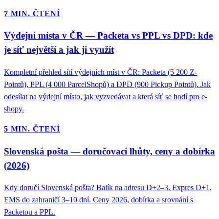
7 MIN. ČTENÍ
Výdejní místa v ČR — Packeta vs PPL vs DPD: kde
je síť největší a jak ji využít
Kompletní přehled sítí výdejních míst v ČR: Packeta (5 200 Z-
Pointů), PPL (4 000 ParcelShopů) a DPD (900 Pickup Pointů). Jak
odesílat na výdejní místo, jak vyzvedávat a která síť se hodí pro e-
shopy.
5 MIN. ČTENÍ
Slovenská pošta — doručovací lhůty, ceny a dobírka
(2026)
Kdy doručí Slovenská pošta? Balík na adresu D+2–3, Expres D+1,
EMS do zahraničí 3–10 dní. Ceny 2026, dobírka a srovnání s
Packetou a PPL.