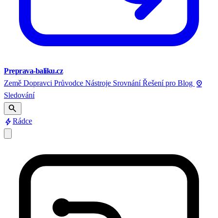
Preprava-baliku.cz
pin_drop
Země
Dopravci
Průvodce
Nástroje
Srovnání
Řešení pro
Blog
Sledování
search
bolt
Rádce