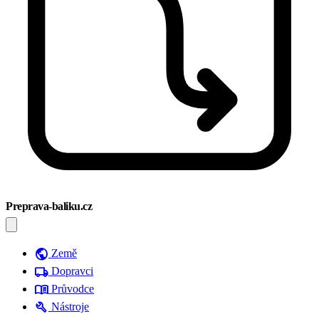
Preprava-baliku.cz
public
Země
local_shipping
Dopravci
menu_book
Průvodce
build
Nástroje