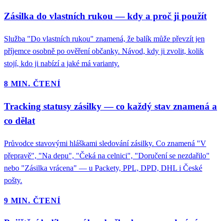
Zásilka do vlastních rukou — kdy a proč ji použít
Služba "Do vlastních rukou" znamená, že balík může převzít jen
příjemce osobně po ověření občanky. Návod, kdy ji zvolit, kolik
stojí, kdo ji nabízí a jaké má varianty.
8 MIN. ČTENÍ
Tracking statusy zásilky — co každý stav znamená a
co dělat
Průvodce stavovými hláškami sledování zásilky. Co znamená "V
přepravě", "Na depu", "Čeká na celnici", "Doručení se nezdařilo"
nebo "Zásilka vrácena" — u Packety, PPL, DPD, DHL i České
pošty.
9 MIN. ČTENÍ