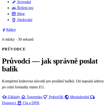
compare_arrows
Srovnání
groups
Řešení pro
article
Blog
pin_drop
Sledování
bolt
Rádce
4 otázky · 30 sekund
PRŮVODCE
Průvodci — jak správně poslat
balík
Kompletní knihovna návodů pro posílání balíků. Od napsání adresy
po celní formality mimo EU.
school
home
tips_and_updates
public
local_shipping
Základy
Tuzemsko
Pokročilé
Mezinárodní
receipt_long
Dopravci
Cla a DPH