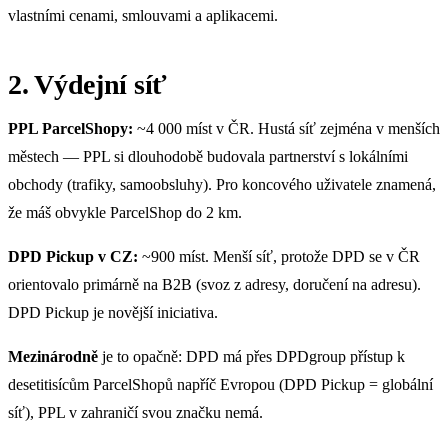
vlastními cenami, smlouvami a aplikacemi.
2. Výdejní síť
PPL ParcelShopy:
~4 000 míst v ČR. Hustá síť zejména v menších
městech — PPL si dlouhodobě budovala partnerství s lokálními
obchody (trafiky, samoobsluhy). Pro koncového uživatele znamená,
že máš obvykle ParcelShop do 2 km.
DPD Pickup v CZ:
~900 míst. Menší síť, protože DPD se v ČR
orientovalo primárně na B2B (svoz z adresy, doručení na adresu).
DPD Pickup je novější iniciativa.
Mezinárodně
je to opačně: DPD má přes DPDgroup přístup k
desetitisícům ParcelShopů napříč Evropou (DPD Pickup = globální
síť), PPL v zahraničí svou značku nemá.