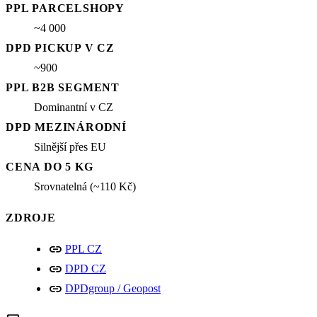
PPL PARCELSHOPY
~4 000
DPD PICKUP V CZ
~900
PPL B2B SEGMENT
Dominantní v CZ
DPD MEZINÁRODNÍ
Silnější přes EU
CENA DO 5 KG
Srovnatelná (~110 Kč)
ZDROJE
link
PPL CZ
link
DPD CZ
link
DPDgroup / Geopost