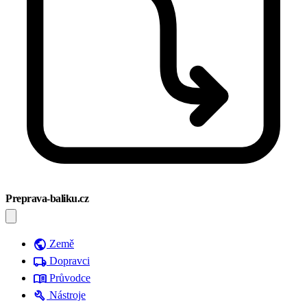
Preprava-baliku.cz
public
Země
local_shipping
Dopravci
menu_book
Průvodce
build
Nástroje