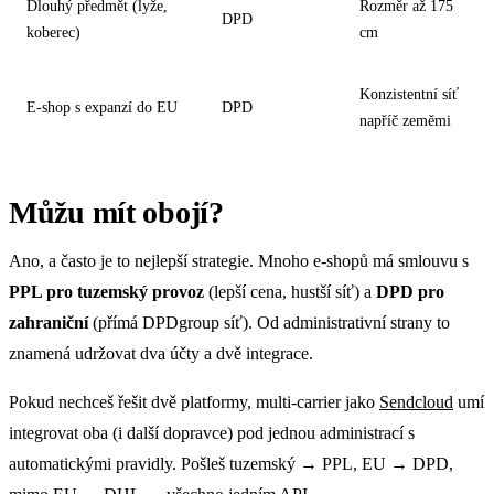
Dlouhý předmět (lyže,
Rozměr až 175
DPD
koberec)
cm
Konzistentní síť
E-shop s expanzí do EU
DPD
napříč zeměmi
Můžu mít obojí?
Ano, a často je to nejlepší strategie. Mnoho e-shopů má smlouvu s
PPL pro tuzemský provoz
(lepší cena, hustší síť) a
DPD pro
zahraniční
(přímá DPDgroup síť). Od administrativní strany to
znamená udržovat dva účty a dvě integrace.
Pokud nechceš řešit dvě platformy, multi-carrier jako
Sendcloud
umí
integrovat oba (i další dopravce) pod jednou administrací s
automatickými pravidly. Pošleš tuzemský → PPL, EU → DPD,