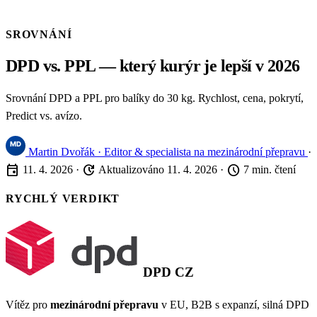
SROVNÁNÍ
DPD vs. PPL — který kurýr je lepší v 2026
Srovnání DPD a PPL pro balíky do 30 kg. Rychlost, cena, pokrytí,
Predict vs. avízo.
Martin Dvořák
· Editor & specialista na mezinárodní přepravu
·
event
update
schedule
11. 4. 2026
·
Aktualizováno 11. 4. 2026
·
7 min. čtení
RYCHLÝ VERDIKT
DPD CZ
Vítěz pro
mezinárodní přepravu
v EU, B2B s expanzí, silná DPD