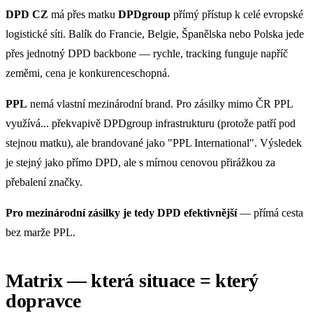
DPD CZ
má přes matku
DPDgroup
přímý přístup k celé evropské
logistické síti. Balík do Francie, Belgie, Španělska nebo Polska jede
přes jednotný DPD backbone — rychle, tracking funguje napříč
zeměmi, cena je konkurenceschopná.
PPL
nemá vlastní mezinárodní brand. Pro zásilky mimo ČR PPL
využívá... překvapivě DPDgroup infrastrukturu (protože patří pod
stejnou matku), ale brandované jako "PPL International". Výsledek
je stejný jako přímo DPD, ale s mírnou cenovou přirážkou za
přebalení značky.
Pro mezinárodní zásilky je tedy DPD efektivnější
— přímá cesta
bez marže PPL.
Matrix — která situace = který
dopravce