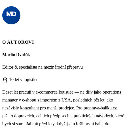
O AUTOROVI
Martin Dvořák
Editor & specialista na mezinárodní přepravu
workspace_premium
10 let v logistice
Deset let pracuji v e-commerce logistice — nejdřív jako operations
manager v e-shopu s importem z USA, posledních pět let jako
nezávislý konzultant pro menší prodejce. Pro preprava-baliku.cz
píšu o dopravcích, celních předpisech a praktických návodech, které
bych si sám přál mít před lety, když jsem řešil první balík do