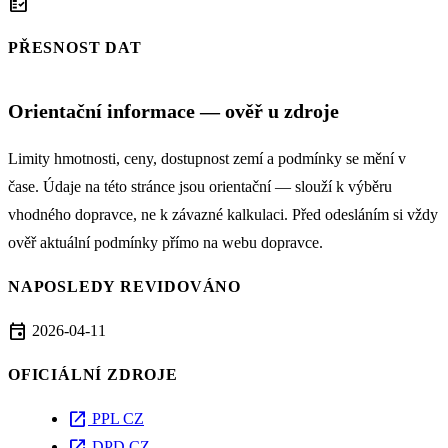
fact_check
PŘESNOST DAT
Orientační informace — ověř u zdroje
Limity hmotnosti, ceny, dostupnost zemí a podmínky se mění v
čase. Údaje na této stránce jsou orientační — slouží k výběru
vhodného dopravce, ne k závazné kalkulaci. Před odesláním si vždy
ověř aktuální podmínky přímo na webu dopravce.
NAPOSLEDY REVIDOVÁNO
event
2026-04-11
OFICIÁLNÍ ZDROJE
open_in_new
PPL CZ
DPD CZ