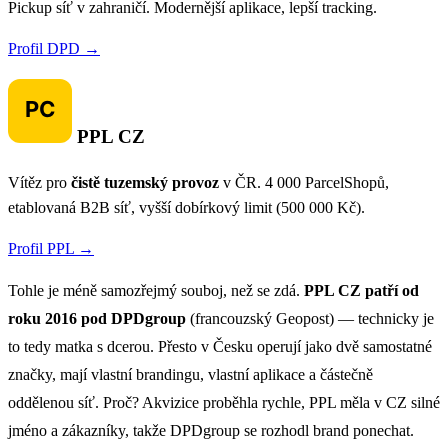
Pickup síť v zahraničí. Modernější aplikace, lepší tracking.
Profil DPD →
PPL CZ
Vítěz pro
čistě tuzemský provoz
v ČR. 4 000 ParcelShopů,
etablovaná B2B síť, vyšší dobírkový limit (500 000 Kč).
Profil PPL →
Tohle je méně samozřejmý souboj, než se zdá.
PPL CZ patří od
roku 2016 pod DPDgroup
(francouzský Geopost) — technicky je
to tedy matka s dcerou. Přesto v Česku operují jako dvě samostatné
značky, mají vlastní brandingu, vlastní aplikace a částečně
oddělenou síť. Proč? Akvizice proběhla rychle, PPL měla v CZ silné
jméno a zákazníky, takže DPDgroup se rozhodl brand ponechat.