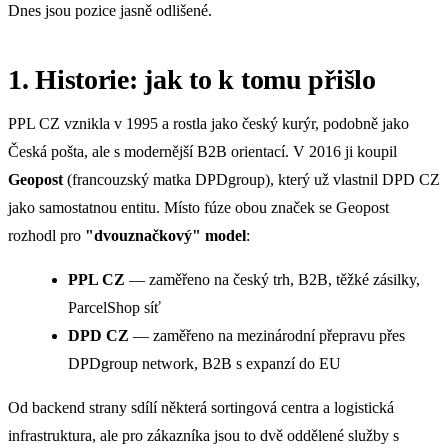
Dnes jsou pozice jasně odlišené.
1. Historie: jak to k tomu přišlo
PPL CZ vznikla v 1995 a rostla jako český kurýr, podobně jako
Česká pošta, ale s modernější B2B orientací. V 2016 ji koupil
Geopost
(francouzský matka DPDgroup), který už vlastnil DPD CZ
jako samostatnou entitu. Místo fúze obou značek se Geopost
rozhodl pro
"dvouznačkový" model
:
PPL CZ
— zaměřeno na český trh, B2B, těžké zásilky,
ParcelShop síť
DPD CZ
— zaměřeno na mezinárodní přepravu přes
DPDgroup network, B2B s expanzí do EU
Od backend strany sdílí některá sortingová centra a logistická
infrastruktura, ale pro zákazníka jsou to dvě oddělené služby s