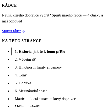
RÁDCE
Nevíš, kterého dopravce vybrat? Spusti našeho rádce — 4 otázky a
máš odpověď.
arrow_forward
Spustit rádce
NA TÉTO STRÁNCE
1. Historie: jak to k tomu přišlo
2. Výdejní síť
3. Hmotnostní limity a rozměry
4. Ceny
5. Dobírka
6. Mezinárodní dosah
Matrix — která situace = který dopravce
Můžu mít obojí?