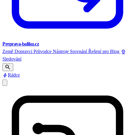
Preprava-baliku.cz
pin_drop
Země
Dopravci
Průvodce
Nástroje
Srovnání
Řešení pro
Blog
Sledování
search
bolt
Rádce