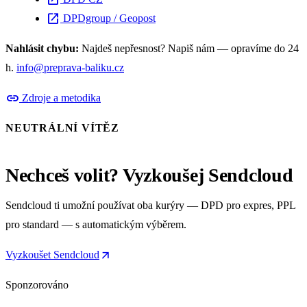
open_in_new
open_in_new
DPDgroup / Geopost
Nahlásit chybu:
Najdeš nepřesnost? Napiš nám — opravíme do 24
h.
info@preprava-baliku.cz
link
Zdroje a metodika
NEUTRÁLNÍ VÍTĚZ
Nechceš volit? Vyzkoušej Sendcloud
Sendcloud ti umožní používat oba kurýry — DPD pro expres, PPL
pro standard — s automatickým výběrem.
arrow_outward
Vyzkoušet Sendcloud
Sponzorováno