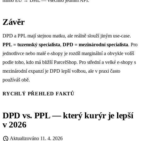
mimo EU → DHL — všechno jedním API.
Závěr
DPD a PPL mají stejnou matku, ale reálně slouží jiným use-case.
PPL = tuzemský specialista
,
DPD = mezinárodní specialista
. Pro
jednotlivce nebo malé e-shopy je rozdíl marginální a obvykle volíš
podle toho, kdo má bližší ParcelShop. Pro střední a velké e-shopy s
mezinárodní expanzí je DPD lepší volbou, ale v praxi často
používáš obě.
RYCHLÝ PŘEHLED FAKTŮ
DPD vs. PPL — který kurýr je lepší
v 2026
schedule
Aktualizováno
11. 4. 2026