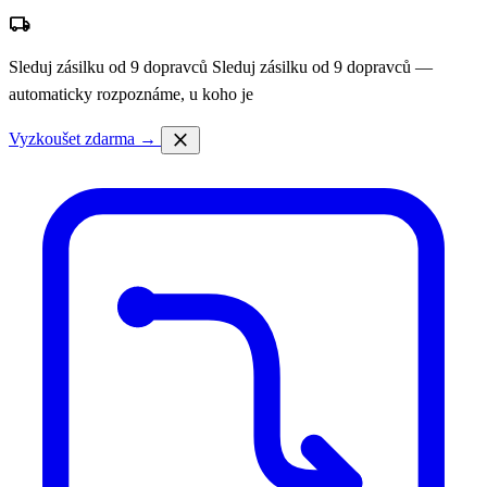
local_shipping
Sleduj zásilku od 9 dopravců
Sleduj zásilku od 9 dopravců —
automaticky rozpoznáme, u koho je
close
Vyzkoušet zdarma →