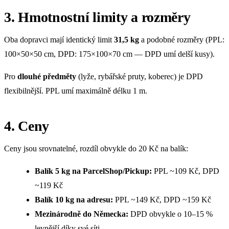
3. Hmotnostní limity a rozměry
Oba dopravci mají identický limit
31,5 kg
a podobné rozměry (PPL:
100×50×50 cm, DPD: 175×100×70 cm — DPD umí delší kusy).
Pro
dlouhé předměty
(lyže, rybářské pruty, koberec) je DPD
flexibilnější. PPL umí maximálně délku 1 m.
4. Ceny
Ceny jsou srovnatelné, rozdíl obvykle do 20 Kč na balík:
Balík 5 kg na ParcelShop/Pickup:
PPL ~109 Kč, DPD
~119 Kč
Balík 10 kg na adresu:
PPL ~149 Kč, DPD ~159 Kč
Mezinárodně do Německa:
DPD obvykle o 10–15 %
levnější díky své síti