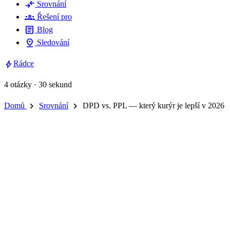
compare_arrows
Srovnání
groups
Řešení pro
article
Blog
pin_drop
Sledování
bolt
Rádce
4 otázky · 30 sekund
chevron_right
chevron_right
Domů
Srovnání
DPD vs. PPL — který kurýr je lepší v 2026