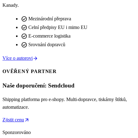
Kanady.
check_circle
Mezinárodní přeprava
check_circle
Celní předpisy EU i mimo EU
check_circle
E-commerce logistika
check_circle
Srovnání dopravců
arrow_forward
Více o autorovi
OVĚŘENÝ PARTNER
Naše doporučení: Sendcloud
Shipping platforma pro e-shopy. Multi-dopravce, tiskárny štítků,
automatizace.
arrow_outward
Zjistit cenu
Sponzorováno