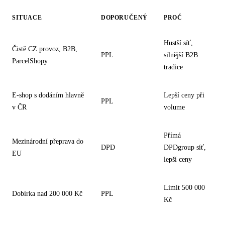
SITUACE
DOPORUČENÝ
PROČ
Hustší síť,
Čistě CZ provoz, B2B,
PPL
silnější B2B
ParcelShopy
tradice
E-shop s dodáním hlavně
Lepší ceny při
PPL
v ČR
volume
Přímá
Mezinárodní přeprava do
DPD
DPDgroup síť,
EU
lepší ceny
Limit 500 000
Dobírka nad 200 000 Kč
PPL
Kč