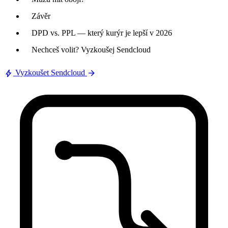
Závěr
DPD vs. PPL — který kurýr je lepší v 2026
Nechceš volit? Vyzkoušej Sendcloud
bolt
arrow_forward
Vyzkoušet Sendcloud