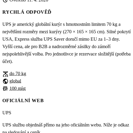
update
RYCHLÁ ODPOVĚĎ
UPS je americký globální kurýr s hmotnostním limitem 70 kg a
největšími rozměry mezi kurýry (270 × 165 × 165 cm). Silné pokrytí
USA, Express služba UPS Saver doručí mimo EU za 1–3 dny.
Vyšší cena, ale pro B2B a nadrozměrné zásilky do zámoří
nejspolehlivější volba. Pro jednotlivce je rezervace složitější (potřeba
účet).
scale
do 70 kg
public
global
store
100 míst
OFICIÁLNÍ WEB
UPS
UPS službu objednáš přímo na jeho oficiálním webu. Níže je odkaz
na sledování a ceník.