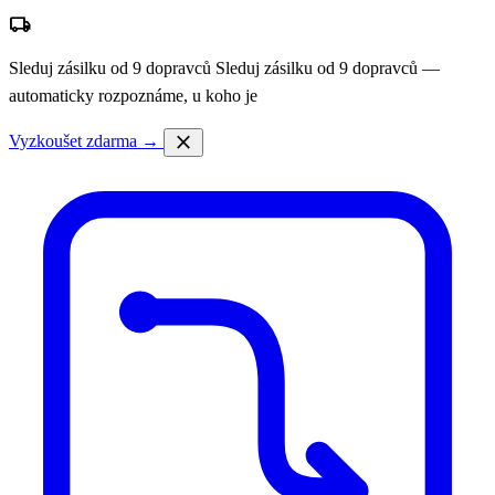
local_shipping
Sleduj zásilku od 9 dopravců
Sleduj zásilku od 9 dopravců —
automaticky rozpoznáme, u koho je
close
Vyzkoušet zdarma →