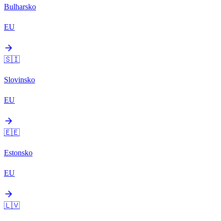
Bulharsko
EU
arrow_forward
🇸🇮
Slovinsko
EU
arrow_forward
🇪🇪
Estonsko
EU
arrow_forward
🇱🇻