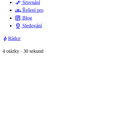
compare_arrows
Srovnání
groups
Řešení pro
article
Blog
pin_drop
Sledování
bolt
Rádce
4 otázky · 30 sekund