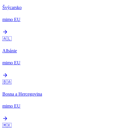
Švýcarsko
mimo EU
arrow_forward
🇦🇱
Albánie
mimo EU
arrow_forward
🇧🇦
Bosna a Hercegovina
mimo EU
arrow_forward
🇲🇰