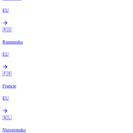
EU
arrow_forward
🇷🇴
Rumunsko
EU
arrow_forward
🇫🇷
Francie
EU
arrow_forward
🇳🇱
Nizozemsko