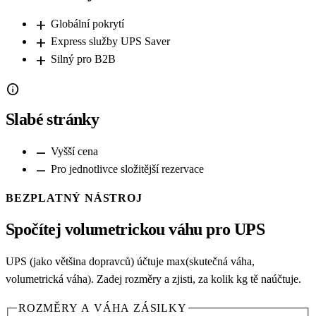
add
Globální pokrytí
add
Express služby UPS Saver
add
Silný pro B2B
info
Slabé stránky
remove
Vyšší cena
remove
Pro jednotlivce složitější rezervace
BEZPLATNÝ NÁSTROJ
Spočítej volumetrickou váhu pro UPS
UPS (jako většina dopravců) účtuje max(skutečná váha,
volumetrická váha). Zadej rozměry a zjisti, za kolik kg tě naúčtuje.
ROZMĚRY A VÁHA ZÁSILKY