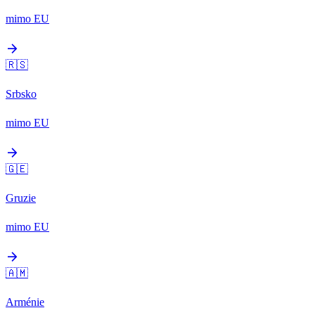
mimo EU
arrow_forward
🇷🇸
Srbsko
mimo EU
arrow_forward
🇬🇪
Gruzie
mimo EU
arrow_forward
🇦🇲
Arménie