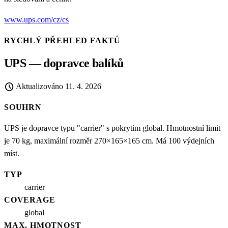
www.ups.com/cz/cs
RYCHLÝ PŘEHLED FAKTŮ
UPS — dopravce balíků
schedule
Aktualizováno
11. 4. 2026
SOUHRN
UPS je dopravce typu "carrier" s pokrytím global. Hmotnostní limit
je 70 kg, maximální rozměr 270×165×165 cm. Má 100 výdejních
míst.
TYP
carrier
COVERAGE
global
MAX. HMOTNOST