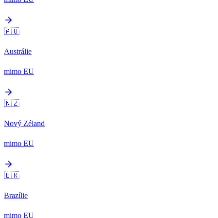
arrow_forward
🇦🇺
Austrálie
mimo EU
arrow_forward
🇳🇿
Nový Zéland
mimo EU
arrow_forward
🇧🇷
Brazílie
mimo EU