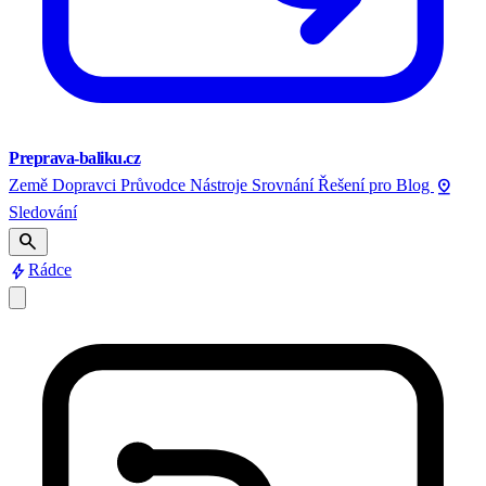
Preprava-baliku.cz
pin_drop
Země
Dopravci
Průvodce
Nástroje
Srovnání
Řešení pro
Blog
Sledování
search
bolt
Rádce