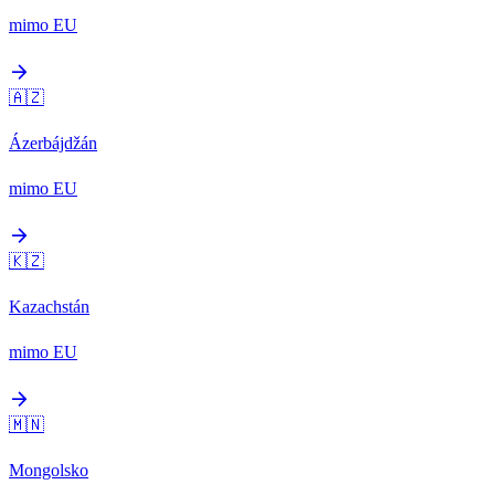
mimo EU
arrow_forward
🇦🇿
Ázerbájdžán
mimo EU
arrow_forward
🇰🇿
Kazachstán
mimo EU
arrow_forward
🇲🇳
Mongolsko