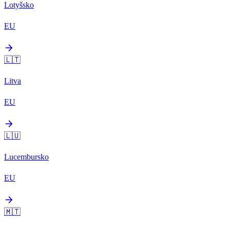
Lotyšsko
EU
arrow_forward
🇱🇹
Litva
EU
arrow_forward
🇱🇺
Lucembursko
EU
arrow_forward
🇲🇹