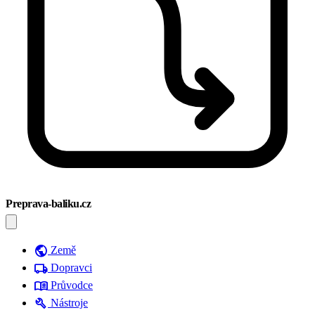
Preprava-baliku.cz
public
Země
local_shipping
Dopravci
menu_book
Průvodce
build
Nástroje