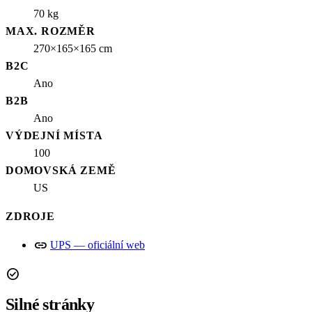
70 kg
MAX. ROZMĚR
270×165×165 cm
B2C
Ano
B2B
Ano
VÝDEJNÍ MÍSTA
100
DOMOVSKÁ ZEMĚ
US
ZDROJE
link
UPS — oficiální web
check_circle
Silné stránky