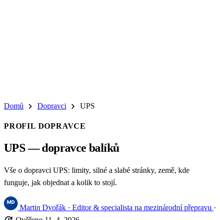
chevron_right
chevron_right
Domů
Dopravci
UPS
PROFIL DOPRAVCE
UPS — dopravce balíků
Vše o dopravci UPS: limity, silné a slabé stránky, země, kde
funguje, jak objednat a kolik to stojí.
Martin Dvořák
· Editor & specialista na mezinárodní přepravu
·
Ověřeno 11. 4. 2026