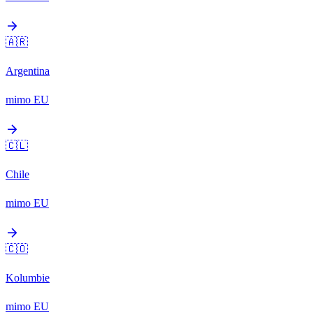
arrow_forward
🇦🇷
Argentina
mimo EU
arrow_forward
🇨🇱
Chile
mimo EU
arrow_forward
🇨🇴
Kolumbie
mimo EU