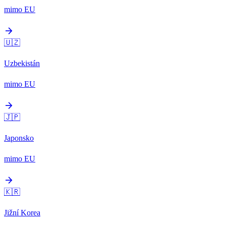
mimo EU
arrow_forward
🇺🇿
Uzbekistán
mimo EU
arrow_forward
🇯🇵
Japonsko
mimo EU
arrow_forward
🇰🇷
Jižní Korea