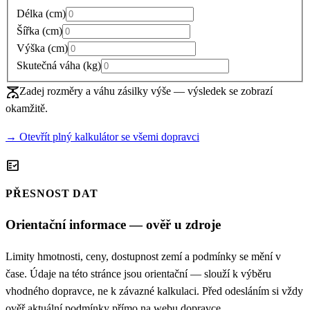
Délka
(
cm
)
Šířka
(
cm
)
Výška
(
cm
)
Skutečná váha
(
kg
)
scale
Zadej rozměry a váhu zásilky výše — výsledek se zobrazí
okamžitě.
→ Otevřít plný kalkulátor se všemi dopravci
fact_check
PŘESNOST DAT
Orientační informace — ověř u zdroje
Limity hmotnosti, ceny, dostupnost zemí a podmínky se mění v
čase. Údaje na této stránce jsou orientační — slouží k výběru
vhodného dopravce, ne k závazné kalkulaci. Před odesláním si vždy
ověř aktuální podmínky přímo na webu dopravce.