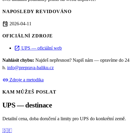
NAPOSLEDY REVIDOVÁNO
event
2026-04-11
OFICIÁLNÍ ZDROJE
open_in_new
UPS — oficiální web
Nahlásit chybu:
Najdeš nepřesnost? Napiš nám — opravíme do 24
h.
info@preprava-baliku.cz
link
Zdroje a metodika
KAM MŮŽEŠ POSLAT
UPS — destinace
Detailní cena, doba doručení a limity pro UPS do konkrétní země.
🇩🇪