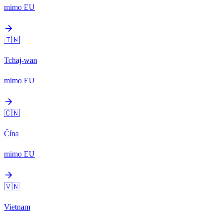
mimo EU
arrow_forward
🇹🇼
Tchaj-wan
mimo EU
arrow_forward
🇨🇳
Čína
mimo EU
arrow_forward
🇻🇳
Vietnam