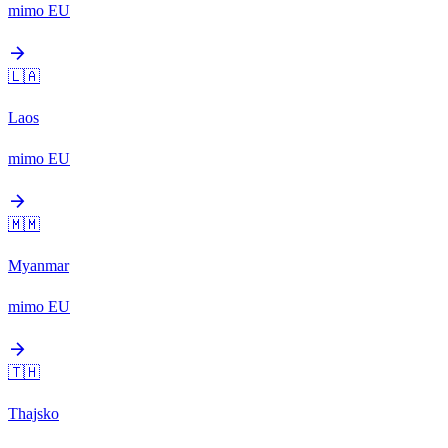
mimo EU
arrow_forward
🇱🇦
Laos
mimo EU
arrow_forward
🇲🇲
Myanmar
mimo EU
arrow_forward
🇹🇭
Thajsko