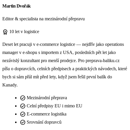
Martin Dvořák
Editor & specialista na mezinárodní přepravu
workspace_premium
10 let v logistice
Deset let pracuji v e-commerce logistice — nejdřív jako operations
manager v e-shopu s importem z USA, posledních pět let jako
nezávislý konzultant pro menší prodejce. Pro preprava-baliku.cz
píšu o dopravcích, celních předpisech a praktických návodech, které
bych si sám přál mít před lety, když jsem řešil první balík do
Kanady.
check_circle
Mezinárodní přeprava
check_circle
Celní předpisy EU i mimo EU
check_circle
E-commerce logistika
check_circle
Srovnání dopravců