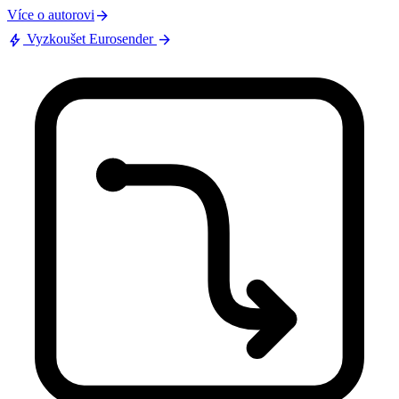
arrow_forward
Více o autorovi
bolt
arrow_forward
Vyzkoušet Eurosender