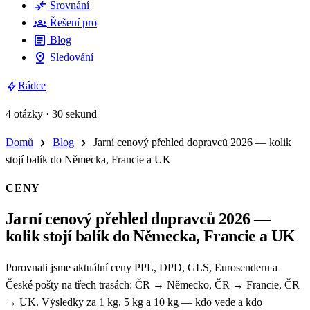
compare_arrows
Srovnání
groups
Řešení pro
article
Blog
pin_drop
Sledování
bolt
Rádce
4 otázky · 30 sekund
chevron_right
chevron_right
Domů
Blog
Jarní cenový přehled dopravců 2026 — kolik
stojí balík do Německa, Francie a UK
CENY
Jarní cenový přehled dopravců 2026 —
kolik stojí balík do Německa, Francie a UK
Porovnali jsme aktuální ceny PPL, DPD, GLS, Eurosenderu a
České pošty na třech trasách: ČR → Německo, ČR → Francie, ČR
→ UK. Výsledky za 1 kg, 5 kg a 10 kg — kdo vede a kdo