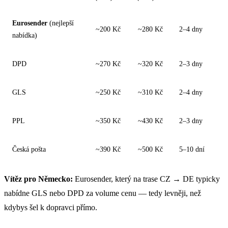
Eurosender
(nejlepší
~200 Kč
~280 Kč
2–4 dny
nabídka)
DPD
~270 Kč
~320 Kč
2–3 dny
GLS
~250 Kč
~310 Kč
2–4 dny
PPL
~350 Kč
~430 Kč
2–3 dny
Česká pošta
~390 Kč
~500 Kč
5–10 dní
Vítěz pro Německo:
Eurosender, který na trase CZ → DE typicky
nabídne GLS nebo DPD za volume cenu — tedy levněji, než
kdybys šel k dopravci přímo.