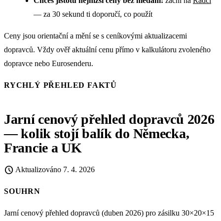
Chceš jistotu nejnižší ceny bez hledání:
začni na
Rádci
— za 30 sekund ti doporučí, co použít
Ceny jsou orientační a mění se s ceníkovými aktualizacemi
dopravců. Vždy ověř aktuální cenu přímo v kalkulátoru zvoleného
dopravce nebo Eurosenderu.
RYCHLÝ PŘEHLED FAKTŮ
Jarní cenový přehled dopravců 2026
— kolik stojí balík do Německa,
Francie a UK
schedule
Aktualizováno
7. 4. 2026
SOUHRN
Jarní cenový přehled dopravců (duben 2026) pro zásilku 30×20×15