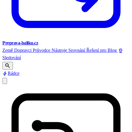
Preprava-baliku.cz
pin_drop
Země
Dopravci
Průvodce
Nástroje
Srovnání
Řešení pro
Blog
Sledování
search
bolt
Rádce