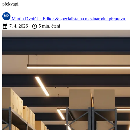
překvapí.
Martin Dvořák
· Editor & specialista na mezinárodní přepravu
·
event
schedule
7. 4. 2026
·
5 min. čtení