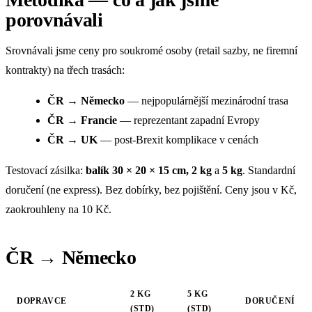
porovnávali
Srovnávali jsme ceny pro soukromé osoby (retail sazby, ne firemní
kontrakty) na třech trasách:
ČR → Německo
— nejpopulárnější mezinárodní trasa
ČR → Francie
— reprezentant zapadní Evropy
ČR → UK
— post-Brexit komplikace v cenách
Testovací zásilka:
balík 30 × 20 × 15 cm, 2 kg
a
5 kg
. Standardní
doručení (ne express). Bez dobírky, bez pojištění. Ceny jsou v Kč,
zaokrouhleny na 10 Kč.
ČR → Německo
2 KG
5 KG
DOPRAVCE
DORUČENÍ
(STD)
(STD)