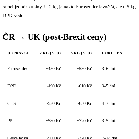
rámci jedné skupiny. U 2 kg je navíc Eurosender levnější, ale u 5 kg
DPD vede.
ČR → UK (post-Brexit ceny)
DOPRAVCE
2 KG (STD)
5 KG (STD)
DORUČENÍ
Eurosender
~450 Kč
~580 Kč
3–6 dní
DPD
~490 Kč
~610 Kč
3–5 dní
GLS
~520 Kč
~650 Kč
4–7 dní
PPL
~580 Kč
~720 Kč
3–5 dní
Česká pošta
~560 Kč
~720 Kč
7–14 dní