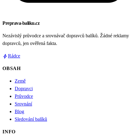
Preprava-baliku.cz
Nezávislý průvodce a srovnávač dopravců balíků. Žádné reklamy
dopravců, jen ověřená fakta.
bolt
Rádce
OBSAH
Země
Dopravci
Průvodce
Srovnání
Blog
Sledování balíků
INFO