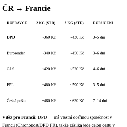
ČR → Francie
DOPRAVCE
2 KG (STD)
5 KG (STD)
DORUČENÍ
DPD
~360 Kč
~430 Kč
3–5 dní
Eurosender
~340 Kč
~450 Kč
3–6 dní
GLS
~420 Kč
~520 Kč
4–6 dní
PPL
~480 Kč
~590 Kč
3–5 dní
Česká pošta
~480 Kč
~620 Kč
7–14 dní
Vítěz pro Francii:
DPD — má vlastní dceřinou společnost v
Francii (Chronopost/DPD FR), takže zásilka jede celou cestu v