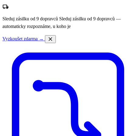
local_shipping
Sleduj zásilku od 9 dopravců
Sleduj zásilku od 9 dopravců —
automaticky rozpoznáme, u koho je
close
Vyzkoušet zdarma →