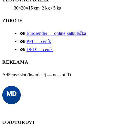
30×20×15 cm, 2 kg / 5 kg
ZDROJE
link
Eurosender — online kalkulačka
link
PPL — ceník
link
DPD — ceník
REKLAMA
AdSense slot (in-article) — no slot ID
O AUTOROVI