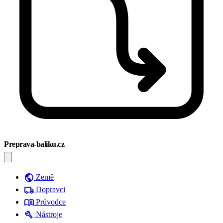
Preprava-baliku.cz
public
Země
local_shipping
Dopravci
menu_book
Průvodce
build
Nástroje