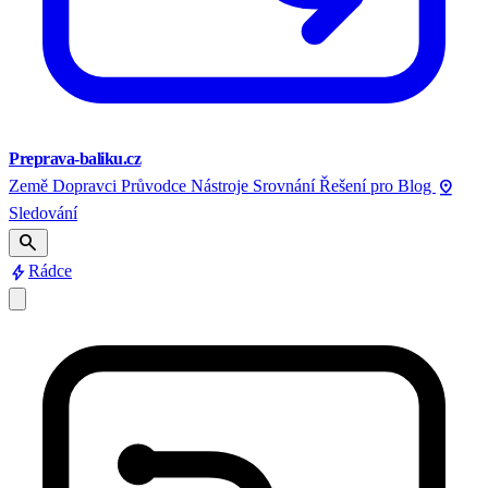
Preprava-baliku.cz
pin_drop
Země
Dopravci
Průvodce
Nástroje
Srovnání
Řešení pro
Blog
Sledování
search
bolt
Rádce