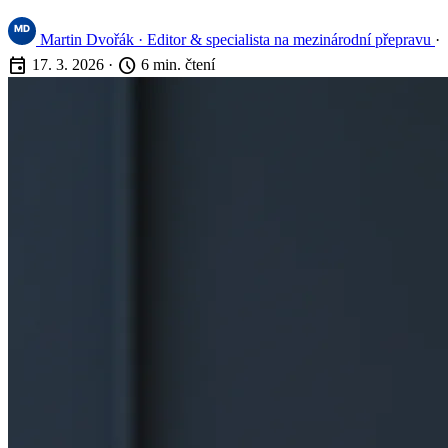
Martin Dvořák
· Editor & specialista na mezinárodní přepravu
·
event
schedule
17. 3. 2026
·
6 min. čtení