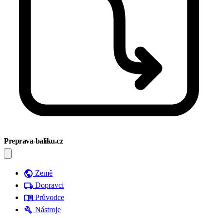
Preprava-baliku.cz
public
Země
local_shipping
Dopravci
menu_book
Průvodce
build
Nástroje