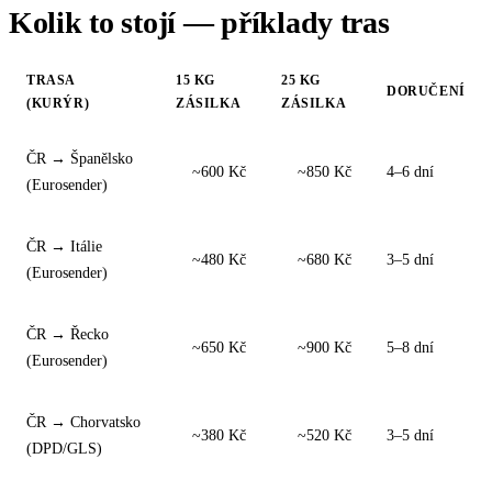
Kolik to stojí — příklady tras
TRASA
15 KG
25 KG
DORUČENÍ
(KURÝR)
ZÁSILKA
ZÁSILKA
ČR → Španělsko
~600 Kč
~850 Kč
4–6 dní
(Eurosender)
ČR → Itálie
~480 Kč
~680 Kč
3–5 dní
(Eurosender)
ČR → Řecko
~650 Kč
~900 Kč
5–8 dní
(Eurosender)
ČR → Chorvatsko
~380 Kč
~520 Kč
3–5 dní
(DPD/GLS)