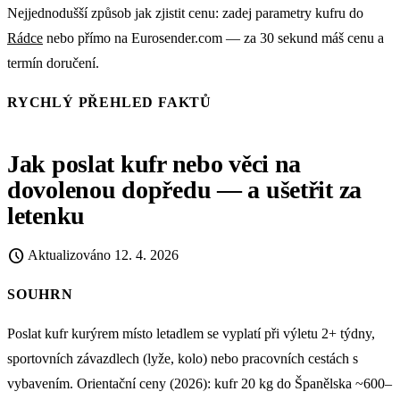
Nejjednodušší způsob jak zjistit cenu: zadej parametry kufru do
Rádce
nebo přímo na Eurosender.com — za 30 sekund máš cenu a
termín doručení.
RYCHLÝ PŘEHLED FAKTŮ
Jak poslat kufr nebo věci na
dovolenou dopředu — a ušetřit za
letenku
schedule
Aktualizováno
12. 4. 2026
SOUHRN
Poslat kufr kurýrem místo letadlem se vyplatí při výletu 2+ týdny,
sportovních závazdlech (lyže, kolo) nebo pracovních cestách s
vybavením. Orientační ceny (2026): kufr 20 kg do Španělska ~600–