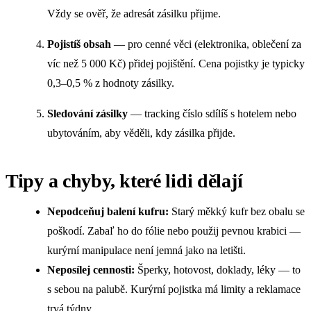
Vždy se ověř, že adresát zásilku přijme.
Pojistíš obsah
— pro cenné věci (elektronika, oblečení za
víc než 5 000 Kč) přidej pojištění. Cena pojistky je typicky
0,3–0,5 % z hodnoty zásilky.
Sledování zásilky
— tracking číslo sdílíš s hotelem nebo
ubytováním, aby věděli, kdy zásilka přijde.
Tipy a chyby, které lidi dělají
Nepodceňuj balení kufru:
Starý měkký kufr bez obalu se
poškodí. Zabaľ ho do fólie nebo použij pevnou krabici —
kurýrní manipulace není jemná jako na letišti.
Neposílej cennosti:
Šperky, hotovost, doklady, léky — to
s sebou na palubě. Kurýrní pojistka má limity a reklamace
trvá týdny.