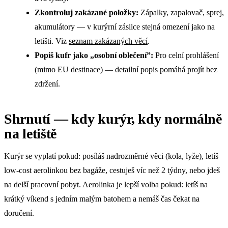
Zkontroluj zakázané položky:
Zápalky, zapalovač, sprej,
akumulátory — v kurýrní zásilce stejná omezení jako na
letišti. Viz
seznam zakázaných věcí
.
Popiš kufr jako „osobní oblečení”:
Pro celní prohlášení
(mimo EU destinace) — detailní popis pomáhá projít bez
zdržení.
Shrnutí — kdy kurýr, kdy normálně
na letiště
Kurýr se vyplatí pokud: posíláš nadrozměrné věci (kola, lyže), letíš
low-cost aerolinkou bez bagáže, cestuješ víc než 2 týdny, nebo jdeš
na delší pracovní pobyt. Aerolinka je lepší volba pokud: letíš na
krátký víkend s jedním malým batohem a nemáš čas čekat na
doručení.