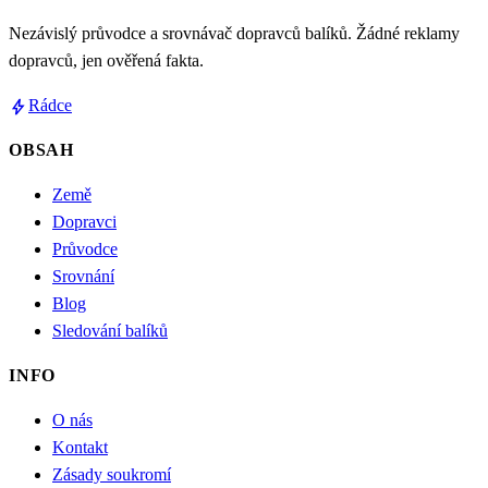
Nezávislý průvodce a srovnávač dopravců balíků. Žádné reklamy
dopravců, jen ověřená fakta.
bolt
Rádce
OBSAH
Země
Dopravci
Průvodce
Srovnání
Blog
Sledování balíků
INFO
O nás
Kontakt
Zásady soukromí