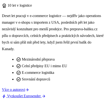
workspace_premium
10 let v logistice
Deset let pracuji v e-commerce logistice — nejdřív jako operations
manager v e-shopu s importem z USA, posledních pět let jako
nezávislý konzultant pro menší prodejce. Pro preprava-baliku.cz
píšu o dopravcích, celních předpisech a praktických návodech, které
bych si sám přál mít před lety, když jsem řešil první balík do
Kanady.
check_circle
Mezinárodní přeprava
check_circle
Celní předpisy EU i mimo EU
check_circle
E-commerce logistika
check_circle
Srovnání dopravců
arrow_forward
Více o autorovi
bolt
arrow_forward
Vyzkoušet Eurosender