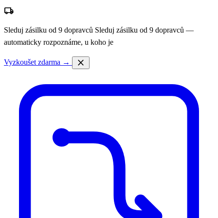
local_shipping
Sleduj zásilku od 9 dopravců
Sleduj zásilku od 9 dopravců —
automaticky rozpoznáme, u koho je
close
Vyzkoušet zdarma →