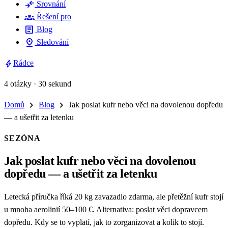
compare_arrows
Srovnání
groups
Řešení pro
article
Blog
pin_drop
Sledování
bolt
Rádce
4 otázky · 30 sekund
chevron_right
chevron_right
Domů
Blog
Jak poslat kufr nebo věci na dovolenou dopředu
— a ušetřit za letenku
SEZÓNA
Jak poslat kufr nebo věci na dovolenou
dopředu — a ušetřit za letenku
Letecká příručka říká 20 kg zavazadlo zdarma, ale přetěžní kufr stojí
u mnoha aerolinií 50–100 €. Alternativa: poslat věci dopravcem
dopředu. Kdy se to vyplatí, jak to zorganizovat a kolik to stojí.