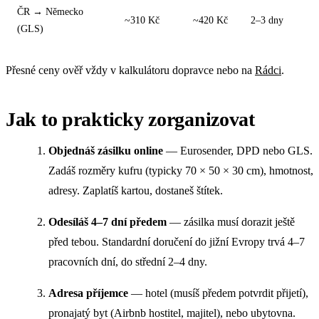
ČR → Německo
~310 Kč
~420 Kč
2–3 dny
(GLS)
Přesné ceny ověř vždy v kalkulátoru dopravce nebo na
Rádci
.
Jak to prakticky zorganizovat
Objednáš zásilku online
— Eurosender, DPD nebo GLS.
Zadáš rozměry kufru (typicky 70 × 50 × 30 cm), hmotnost,
adresy. Zaplatíš kartou, dostaneš štítek.
Odesíláš 4–7 dní předem
— zásilka musí dorazit ještě
před tebou. Standardní doručení do jižní Evropy trvá 4–7
pracovních dní, do střední 2–4 dny.
Adresa příjemce
— hotel (musíš předem potvrdit přijetí),
pronajatý byt (Air­bnb hostitel, majitel), nebo ubytovna.