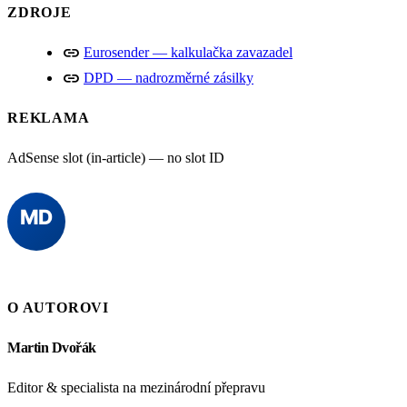
ZDROJE
link
Eurosender — kalkulačka zavazadel
link
DPD — nadrozměrné zásilky
REKLAMA
AdSense slot (in-article) — no slot ID
O AUTOROVI
Martin Dvořák
Editor & specialista na mezinárodní přepravu