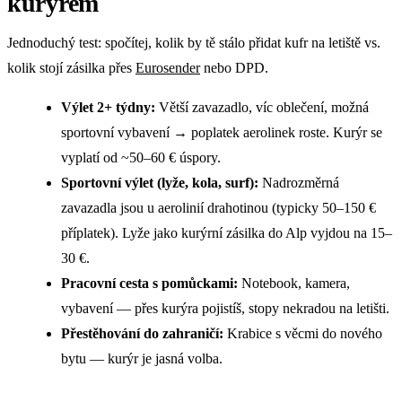
kurýrem
Jednoduchý test: spočítej, kolik by tě stálo přidat kufr na letiště vs.
kolik stojí zásilka přes
Eurosender
nebo DPD.
Výlet 2+ týdny:
Větší zavazadlo, víc oblečení, možná
sportovní vybavení → poplatek aerolinek roste. Kurýr se
vyplatí od ~50–60 € úspory.
Sportovní výlet (lyže, kola, surf):
Nadrozměrná
zavazadla jsou u aerolinií drahotinou (typicky 50–150 €
příplatek). Lyže jako kurýrní zásilka do Alp vyjdou na 15–
30 €.
Pracovní cesta s pomůckami:
Notebook, kamera,
vybavení — přes kurýra pojistíš, stopy nekradou na letišti.
Přestěhování do zahraničí:
Krabice s věcmi do nového
bytu — kurýr je jasná volba.