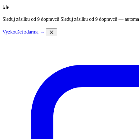
local_shipping
Sleduj zásilku od 9 dopravců
Sleduj zásilku od 9 dopravců — automa
close
Vyzkoušet zdarma →