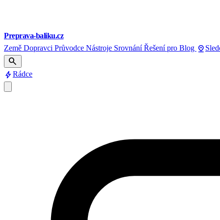
Preprava-baliku.cz
pin_drop
Země
Dopravci
Průvodce
Nástroje
Srovnání
Řešení pro
Blog
Sled
search
bolt
Rádce