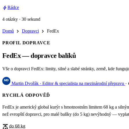
bolt
Rádce
4 otázky · 30 sekund
chevron_right
chevron_right
Domů
Dopravci
FedEx
PROFIL DOPRAVCE
FedEx — dopravce balíků
Vše o dopravci FedEx: limity, silné a slabé stránky, země, kde funguje,
u
Martin Dvořák
· Editor & specialista na mezinárodní přepravu
·
RYCHLÁ ODPOVĚĎ
FedEx je americký global kurýr s hmotnostním limitem 68 kg a silný
než evropští dopravci, pro malé balíky (do 5 kg) nevýhodný — vyplat
scale
do 68 kg