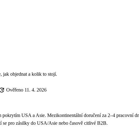
 jak objednat a kolik to stojí.
pdate
Ověřeno 11. 4. 2026
m pokrytím USA a Asie. Mezikontinentální doručení za 2–4 pracovní dn
í se pro zásilky do USA/Asie nebo časově citlivé B2B.