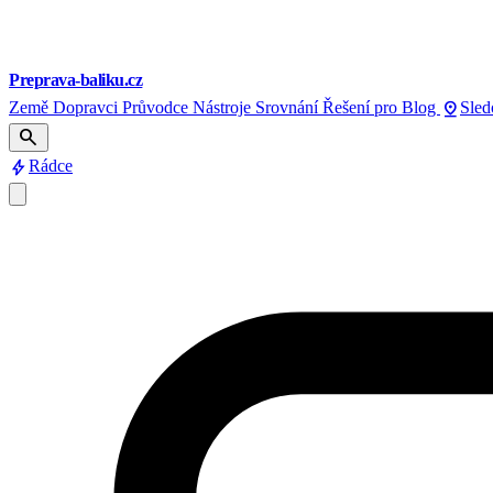
Preprava-baliku.cz
pin_drop
Země
Dopravci
Průvodce
Nástroje
Srovnání
Řešení pro
Blog
Sled
search
bolt
Rádce