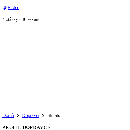
bolt
Rádce
4 otázky · 30 sekund
chevron_right
chevron_right
Domů
Dopravci
Shipito
PROFIL DOPRAVCE