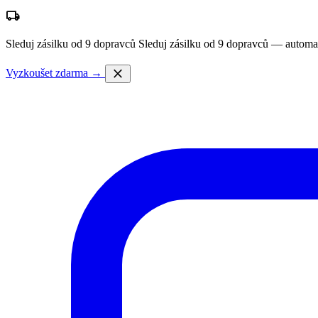
local_shipping
Sleduj zásilku od 9 dopravců
Sleduj zásilku od 9 dopravců — automa
close
Vyzkoušet zdarma →