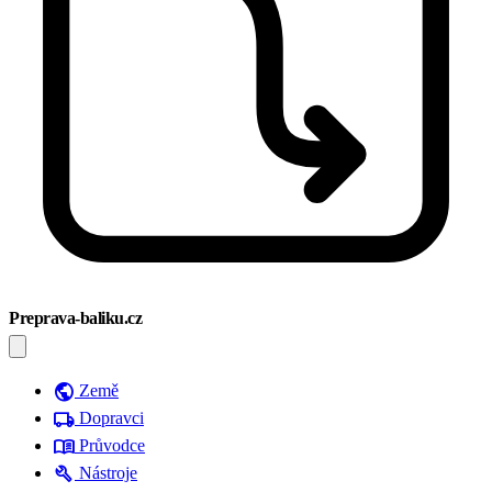
Preprava-baliku.cz
public
Země
local_shipping
Dopravci
menu_book
Průvodce
build
Nástroje