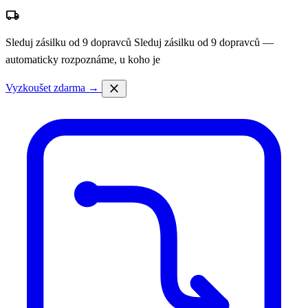
local_shipping
Sleduj zásilku od 9 dopravců
Sleduj zásilku od 9 dopravců —
automaticky rozpoznáme, u koho je
close
Vyzkoušet zdarma →