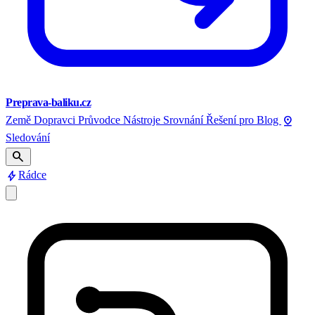
Preprava-baliku.cz
pin_drop
Země
Dopravci
Průvodce
Nástroje
Srovnání
Řešení pro
Blog
Sledování
search
bolt
Rádce