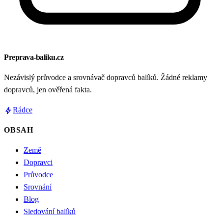
Preprava-baliku.cz
Nezávislý průvodce a srovnávač dopravců balíků. Žádné reklamy
dopravců, jen ověřená fakta.
bolt
Rádce
OBSAH
Země
Dopravci
Průvodce
Srovnání
Blog
Sledování balíků