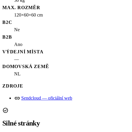
30 kg
MAX. ROZMĚR
120×60×60 cm
B2C
Ne
B2B
Ano
VÝDEJNÍ MÍSTA
—
DOMOVSKÁ ZEMĚ
NL
ZDROJE
link
Sendcloud — oficiální web
check_circle
Silné stránky