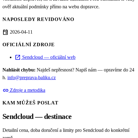
ověř aktuální podmínky přímo na webu dopravce.
NAPOSLEDY REVIDOVÁNO
event
2026-04-11
OFICIÁLNÍ ZDROJE
open_in_new
Sendcloud — oficiální web
Nahlásit chybu:
Najdeš nepřesnost? Napiš nám — opravíme do 24
h.
info@preprava-baliku.cz
link
Zdroje a metodika
KAM MŮŽEŠ POSLAT
Sendcloud — destinace
Detailní cena, doba doručení a limity pro Sendcloud do konkrétní
země.