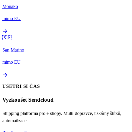
Monako
mimo EU
arrow_forward
🇸🇲
San Marino
mimo EU
arrow_forward
UŠETŘI SI ČAS
Vyzkoušet Sendcloud
Shipping platforma pro e-shopy. Multi-dopravce, tiskárny štítků,
automatizace.