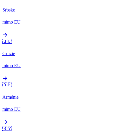
Srbsko
mimo EU
arrow_forward
🇬🇪
Gruzie
mimo EU
arrow_forward
🇦🇲
Arménie
mimo EU
arrow_forward
🇧🇾