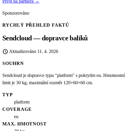
Přejít na partnera →
Sponzorováno
RYCHLÝ PŘEHLED FAKTŮ
Sendcloud — dopravce balíků
schedule
Aktualizováno
11. 4. 2026
SOUHRN
Sendcloud je dopravce typu "platform" s pokrytím eu. Hmotnostní
limit je 30 kg, maximální rozměr 120×60×60 cm.
TYP
platform
COVERAGE
eu
MAX. HMOTNOST