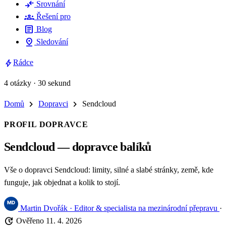
compare_arrows
Srovnání
groups
Řešení pro
article
Blog
pin_drop
Sledování
bolt
Rádce
4 otázky · 30 sekund
chevron_right
chevron_right
Domů
Dopravci
Sendcloud
PROFIL DOPRAVCE
Sendcloud — dopravce balíků
Vše o dopravci Sendcloud: limity, silné a slabé stránky, země, kde
funguje, jak objednat a kolik to stojí.
Martin Dvořák
· Editor & specialista na mezinárodní přepravu
·
update
Ověřeno 11. 4. 2026