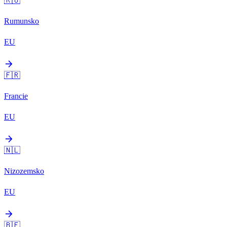
🇷🇴
Rumunsko
EU
arrow_forward
🇫🇷
Francie
EU
arrow_forward
🇳🇱
Nizozemsko
EU
arrow_forward
🇧🇪