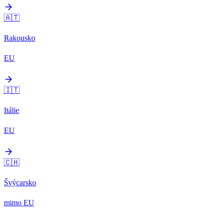
arrow_forward
🇦🇹
Rakousko
EU
arrow_forward
🇮🇹
Itálie
EU
arrow_forward
🇨🇭
Švýcarsko
mimo EU