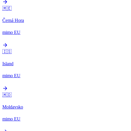
arrow_forward
🇲🇪
Černá Hora
mimo EU
arrow_forward
🇮🇸
Island
mimo EU
arrow_forward
🇲🇩
Moldavsko
mimo EU