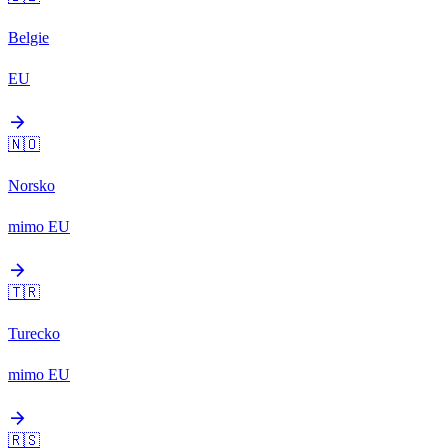
Belgie
EU
arrow_forward
🇳🇴
Norsko
mimo EU
arrow_forward
🇹🇷
Turecko
mimo EU
arrow_forward
🇷🇸