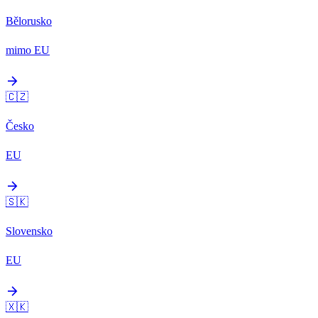
Bělorusko
mimo EU
arrow_forward
🇨🇿
Česko
EU
arrow_forward
🇸🇰
Slovensko
EU
arrow_forward
🇽🇰