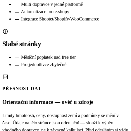
add
Multi-dopravce v jedné platformě
add
Automatizace pro e-shopy
add
Integrace Shoptet/Shopify/WooCommerce
info
Slabé stránky
remove
Měsíční poplatek nad free tier
remove
Pro jednotlivce zbytečné
fact_check
PŘESNOST DAT
Orientační informace — ověř u zdroje
Limity hmotnosti, ceny, dostupnost zemí a podmínky se mění v
čase. Údaje na této stránce jsou orientační — slouží k výběru
vhodného dopravce, ne k závazné kalkulaci. Před odesláním si vždy