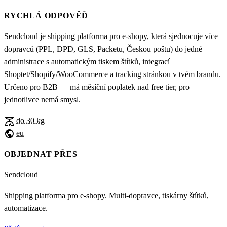
RYCHLÁ ODPOVĚĎ
Sendcloud je shipping platforma pro e-shopy, která sjednocuje více
dopravců (PPL, DPD, GLS, Packetu, Českou poštu) do jedné
administrace s automatickým tiskem štítků, integrací
Shoptet/Shopify/WooCommerce a tracking stránkou v tvém brandu.
Určeno pro B2B — má měsíční poplatek nad free tier, pro
jednotlivce nemá smysl.
scale
do 30 kg
public
eu
OBJEDNAT PŘES
Sendcloud
Shipping platforma pro e-shopy. Multi-dopravce, tiskárny štítků,
automatizace.