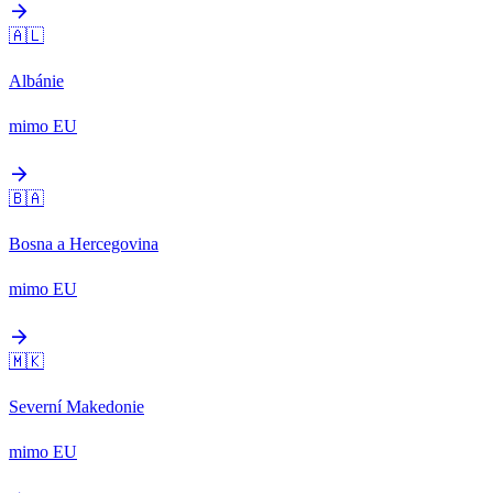
arrow_forward
🇦🇱
Albánie
mimo EU
arrow_forward
🇧🇦
Bosna a Hercegovina
mimo EU
arrow_forward
🇲🇰
Severní Makedonie
mimo EU