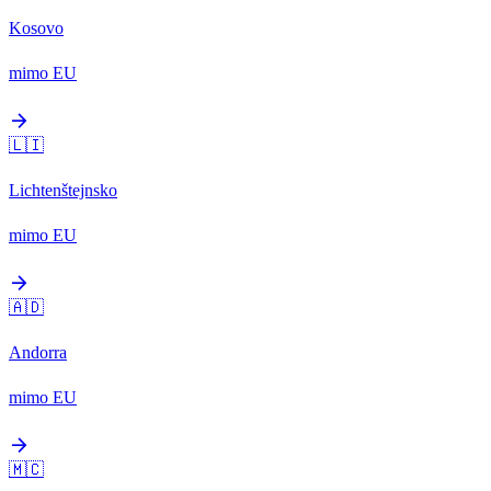
Kosovo
mimo EU
arrow_forward
🇱🇮
Lichtenštejnsko
mimo EU
arrow_forward
🇦🇩
Andorra
mimo EU
arrow_forward
🇲🇨