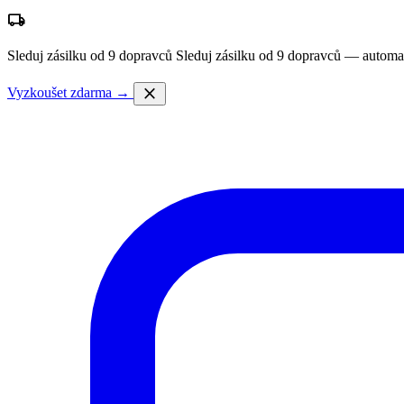
local_shipping
Sleduj zásilku od 9 dopravců
Sleduj zásilku od 9 dopravců — automa
close
Vyzkoušet zdarma →