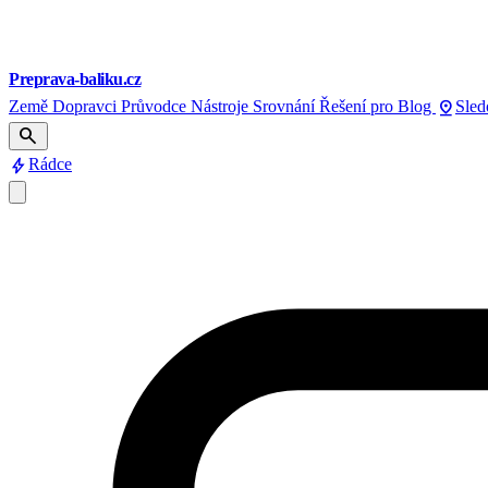
Preprava-baliku.cz
pin_drop
Země
Dopravci
Průvodce
Nástroje
Srovnání
Řešení pro
Blog
Sled
search
bolt
Rádce