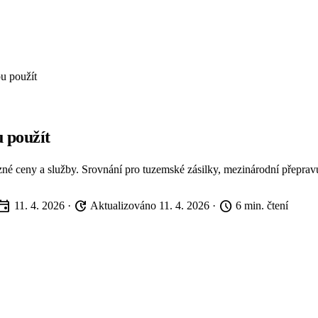
u použít
u použít
zné ceny a služby. Srovnání pro tuzemské zásilky, mezinárodní přeprav
vent
update
schedule
11. 4. 2026
·
Aktualizováno 11. 4. 2026
·
6 min. čtení