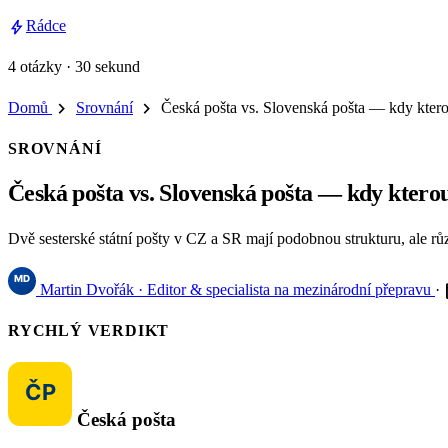
bolt
Rádce
4 otázky · 30 sekund
chevron_right
chevron_right
Domů
Srovnání
Česká pošta vs. Slovenská pošta — kdy ktero
SROVNÁNÍ
Česká pošta vs. Slovenská pošta — kdy ktero
Dvě sesterské státní pošty v CZ a SR mají podobnou strukturu, ale rů
e
Martin Dvořák
· Editor & specialista na mezinárodní přepravu
·
RYCHLÝ VERDIKT
Česká pošta