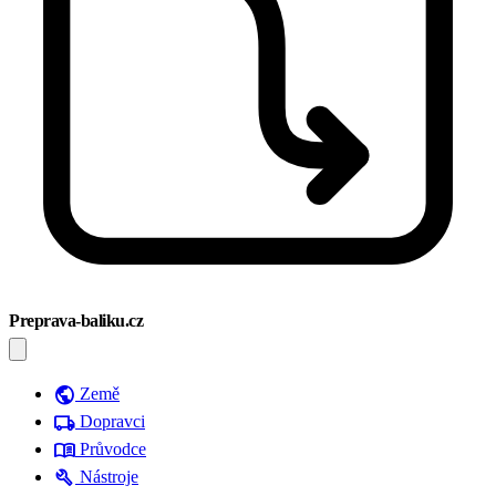
Preprava-baliku.cz
public
Země
local_shipping
Dopravci
menu_book
Průvodce
build
Nástroje