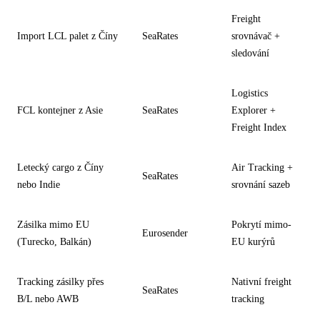
Freight
Import LCL palet z Číny
SeaRates
srovnávač +
sledování
Logistics
FCL kontejner z Asie
SeaRates
Explorer +
Freight Index
Letecký cargo z Číny
Air Tracking +
SeaRates
nebo Indie
srovnání sazeb
Zásilka mimo EU
Pokrytí mimo-
Eurosender
(Turecko, Balkán)
EU kurýrů
Tracking zásilky přes
Nativní freight
SeaRates
B/L nebo AWB
tracking