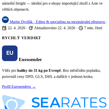
námořní freight — ideální pro e-shopy importující zboží z Asie ve
větších objemech.
Martin Dvořák
· Editor & specialista na mezinárodní přepravu
·
event
update
schedule
22. 4. 2026
·
Aktualizováno 22. 4. 2026
·
7 min. čtení
RYCHLÝ VERDIKT
Eurosender
Vítěz pro
balíky do 31 kg po Evropě
. Bez měsíčního poplatku,
porovnáš ceny DPD, GLS, DHL a dalších v jednom kroku.
Profil Eurosenderu →