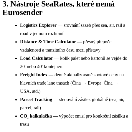
3. Nástroje SeaRates, které nemá
Eurosender
Logistics Explorer
— srovnání sazeb přes sea, air, rail a
road v jednom rozhraní
Distance & Time Calculator
— přesný přepočet
vzdálenosti a tranzitního času mezi přístavy
Load Calculator
— kolik palet nebo kartonů se vejde do
20' nebo 40' kontejneru
Freight Index
— denně aktualizované spotové ceny na
hlavních trade lane trasách (Čína → Evropa, Čína →
USA, atd.)
Parcel Tracking
— sledování zásilek globálně (sea, air,
parcel, rail)
CO₂ kalkulačka
— výpočet emisí pro konkrétní zásilku a
trasu