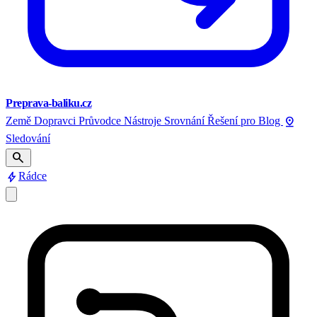
Preprava-baliku.cz
pin_drop
Země
Dopravci
Průvodce
Nástroje
Srovnání
Řešení pro
Blog
Sledování
search
bolt
Rádce