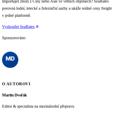
Importuješ zboží z Číny nebo Asie ve větších objemech? SeaRates
porovná lodní, letecké a železniční sazby a ukáže reálné ceny freight
v jedné platformě.
arrow_outward
Vyzkoušet SeaRates
Sponzorováno
O AUTOROVI
Martin Dvořák
Editor & specialista na mezinárodní přepravu