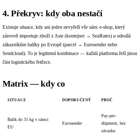
4. Překryv: kdy oba nestačí
Existuje situace, kdy ani jeden nevyřeší vše sám: e-shop, který
zároveň importuje zboží z Asie (kontejner → SeaRates)
a
odesílá
zákazníkům balíky po Evropě (parcel → Eurosender nebo
Sendcloud). To je legitimní kombinace — každá platforma řeší jinou
část logistického řetězce.
Matrix — kdy co
SITUACE
DOPORUČENÝ
PROČ
Pay-per-
Balík do 31 kg v rámci
Eurosender
shipment, bez
EU
závazku