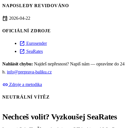
NAPOSLEDY REVIDOVÁNO
event
2026-04-22
OFICIÁLNÍ ZDROJE
open_in_new
Eurosender
open_in_new
SeaRates
Nahlásit chybu:
Najdeš nepřesnost? Napiš nám — opravíme do 24
h.
info@preprava-baliku.cz
link
Zdroje a metodika
NEUTRÁLNÍ VÍTĚZ
Nechceš volit? Vyzkoušej SeaRates