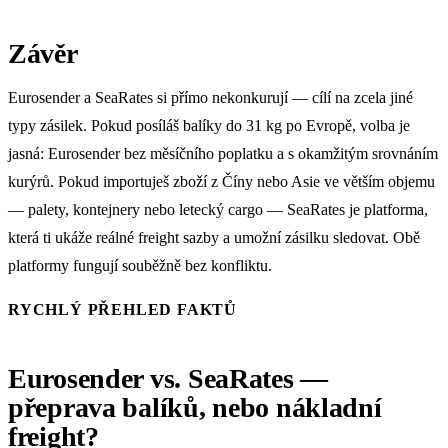
Závěr
Eurosender a SeaRates si přímo nekonkurují — cílí na zcela jiné
typy zásilek. Pokud posíláš balíky do 31 kg po Evropě, volba je
jasná: Eurosender bez měsíčního poplatku a s okamžitým srovnáním
kurýrů. Pokud importuješ zboží z Číny nebo Asie ve větším objemu
— palety, kontejnery nebo letecký cargo — SeaRates je platforma,
která ti ukáže reálné freight sazby a umožní zásilku sledovat. Obě
platformy fungují souběžně bez konfliktu.
RYCHLÝ PŘEHLED FAKTŮ
Eurosender vs. SeaRates —
přeprava balíků, nebo nákladní
freight?