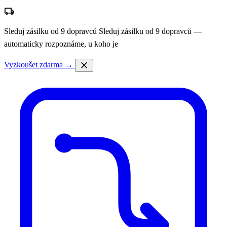
local_shipping
Sleduj zásilku od 9 dopravců
Sleduj zásilku od 9 dopravců —
automaticky rozpoznáme, u koho je
close
Vyzkoušet zdarma →