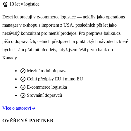
workspace_premium
10 let v logistice
Deset let pracuji v e-commerce logistice — nejdřív jako operations
manager v e-shopu s importem z USA, posledních pět let jako
nezávislý konzultant pro menší prodejce. Pro preprava-baliku.cz
píšu o dopravcích, celních předpisech a praktických návodech, které
bych si sám přál mít před lety, když jsem řešil první balík do
Kanady.
check_circle
Mezinárodní přeprava
check_circle
Celní předpisy EU i mimo EU
check_circle
E-commerce logistika
check_circle
Srovnání dopravců
arrow_forward
Více o autorovi
OVĚŘENÝ PARTNER