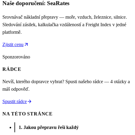
Naše doporučení: SeaRates
Srovnávač nákladní přepravy — moře, vzduch, železnice, silnice.
Sledování zásilek, kalkulačka vzdáleností a Freight Index v jedné
platformě.
arrow_outward
Zjistit cenu
Sponzorováno
RÁDCE
Nevíš, kterého dopravce vybrat? Spusti našeho rádce — 4 otázky a
máš odpověď.
arrow_forward
Spustit rádce
NA TÉTO STRÁNCE
1. Jakou přepravu řeší každý