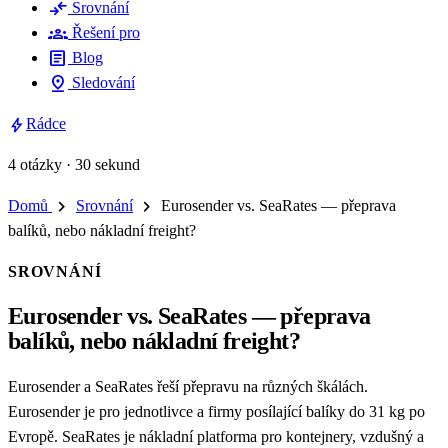
compare_arrows
Srovnání
groups
Řešení pro
article
Blog
pin_drop
Sledování
bolt
Rádce
4 otázky · 30 sekund
chevron_right
chevron_right
Domů
Srovnání
Eurosender vs. SeaRates — přeprava
balíků, nebo nákladní freight?
SROVNÁNÍ
Eurosender vs. SeaRates — přeprava
balíků, nebo nákladní freight?
Eurosender a SeaRates řeší přepravu na různých škálách.
Eurosender je pro jednotlivce a firmy posílající balíky do 31 kg po
Evropě. SeaRates je nákladní platforma pro kontejnery, vzdušný a