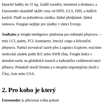
klasické balíky do 31 kg. Zadáš rozměry, hmotnost a destinaci, a
Eurosender okamžitě ukáže ceny od DPD, GLS, DHL a dalších
kurýrů. Platíš za jednotlivou zásilku, žádné předplatné, žádná
smlouva. Funguje nejlépe pro zásilky v rámci Evropy.
SeaRates
je freight intelligence platforma pro
nákladní přepravu
—
tedy LCL palety, FCL kontejnery, letecký cargo a železniční
přepravu. Nabízí srovnávač sazeb přes Logistics Explorer, real-time
sledování zásilek podle B/L nebo AWB čísla, Freight Index s
denními sazby na globálních trasách a kalkulačku vzdáleností mezi
přístavy. Primárně slouží firmám a e-shopům importujícím zboží z
Číny, Asie nebo USA.
2. Pro koho je který
Eurosender
je přirozená volba pokud: