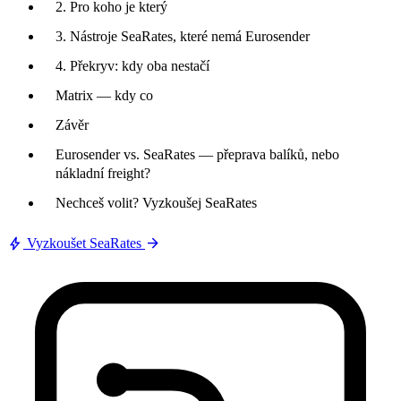
2. Pro koho je který
3. Nástroje SeaRates, které nemá Eurosender
4. Překryv: kdy oba nestačí
Matrix — kdy co
Závěr
Eurosender vs. SeaRates — přeprava balíků, nebo
nákladní freight?
Nechceš volit? Vyzkoušej SeaRates
bolt
arrow_forward
Vyzkoušet SeaRates