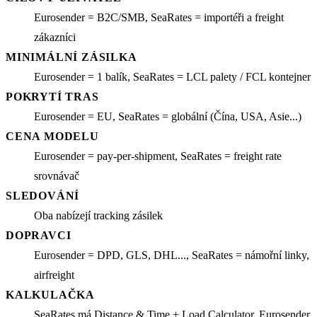
Eurosender = B2C/SMB, SeaRates = importéři a freight
zákazníci
MINIMÁLNÍ ZÁSILKA
Eurosender = 1 balík, SeaRates = LCL palety / FCL kontejner
POKRYTÍ TRAS
Eurosender = EU, SeaRates = globální (Čína, USA, Asie...)
CENA MODELU
Eurosender = pay-per-shipment, SeaRates = freight rate
srovnávač
SLEDOVÁNÍ
Oba nabízejí tracking zásilek
DOPRAVCI
Eurosender = DPD, GLS, DHL..., SeaRates = námořní linky,
airfreight
KALKULAČKA
SeaRates má Distance & Time + Load Calculator, Eurosender