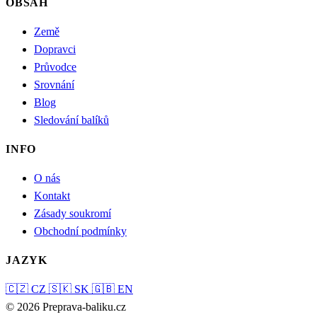
OBSAH
Země
Dopravci
Průvodce
Srovnání
Blog
Sledování balíků
INFO
O nás
Kontakt
Zásady soukromí
Obchodní podmínky
JAZYK
🇨🇿
CZ
🇸🇰
SK
🇬🇧
EN
© 2026 Preprava-baliku.cz