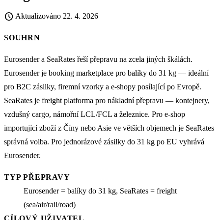
schedule
Aktualizováno
22. 4. 2026
SOUHRN
Eurosender a SeaRates řeší přepravu na zcela jiných škálách.
Eurosender je booking marketplace pro balíky do 31 kg — ideální
pro B2C zásilky, firemní vzorky a e-shopy posílající po Evropě.
SeaRates je freight platforma pro nákladní přepravu — kontejnery,
vzdušný cargo, námořní LCL/FCL a železnice. Pro e-shop
importující zboží z Číny nebo Asie ve větších objemech je SeaRates
správná volba. Pro jednorázové zásilky do 31 kg po EU vyhrává
Eurosender.
TYP PŘEPRAVY
Eurosender = balíky do 31 kg, SeaRates = freight
(sea/air/rail/road)
CÍLOVÝ UŽIVATEL