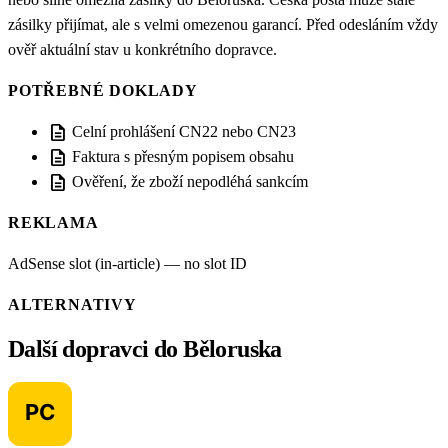
zásilky přijímat, ale s velmi omezenou garancí. Před odesláním vždy
ověř aktuální stav u konkrétního dopravce.
POTŘEBNÉ DOKLADY
description
Celní prohlášení CN22 nebo CN23
description
Faktura s přesným popisem obsahu
description
Ověření, že zboží nepodléhá sankcím
REKLAMA
AdSense slot (in-article) — no slot ID
ALTERNATIVY
Další dopravci do Běloruska