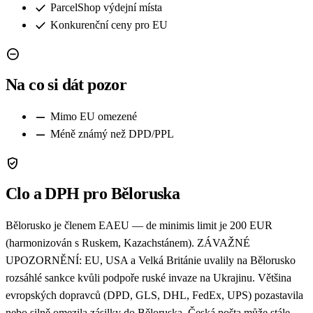
check
ParcelShop výdejní místa
check
Konkurenční ceny pro EU
remove_circle
Na co si dát pozor
remove
Mimo EU omezené
remove
Méně známý než DPD/PPL
verified_user
Clo a DPH pro Běloruska
Bělorusko je členem EAEU — de minimis limit je 200 EUR
(harmonizován s Ruskem, Kazachstánem). ZÁVAŽNÉ
UPOZORNĚNÍ: EU, USA a Velká Británie uvalily na Bělorusko
rozsáhlé sankce kvůli podpoře ruské invaze na Ukrajinu. Většina
evropských dopravců (DPD, GLS, DHL, FedEx, UPS) pozastavila
nebo silně omezila zásilky do Běloruska. Česká pošta může stále