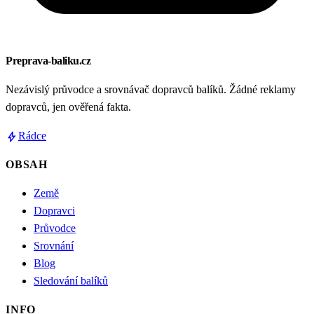
Preprava-baliku.cz
Nezávislý průvodce a srovnávač dopravců balíků. Žádné reklamy
dopravců, jen ověřená fakta.
bolt
Rádce
OBSAH
Země
Dopravci
Průvodce
Srovnání
Blog
Sledování balíků
INFO