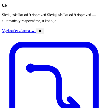
local_shipping
Sleduj zásilku od 9 dopravců
Sleduj zásilku od 9 dopravců —
automaticky rozpoznáme, u koho je
close
Vyzkoušet zdarma →