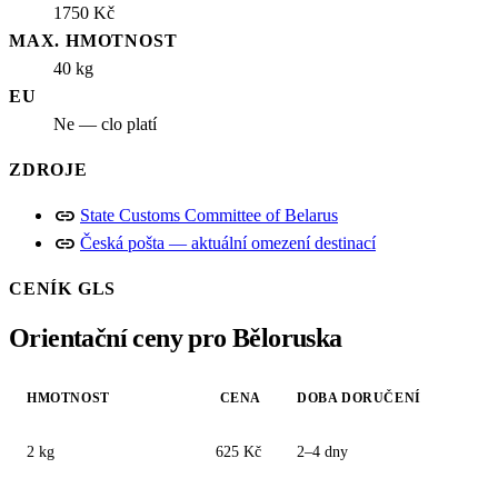
1750 Kč
MAX. HMOTNOST
40 kg
EU
Ne — clo platí
ZDROJE
link
State Customs Committee of Belarus
link
Česká pošta — aktuální omezení destinací
CENÍK GLS
Orientační ceny pro Běloruska
HMOTNOST
CENA
DOBA DORUČENÍ
2 kg
625 Kč
2–4 dny