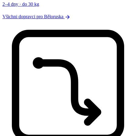
2–4 dny · do 30 kg
arrow_forward
Všichni dopravci pro Běloruska