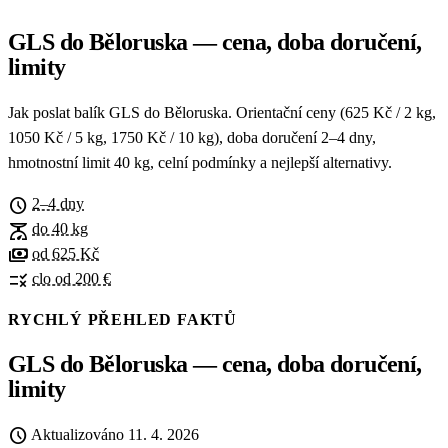
GLS do Běloruska — cena, doba doručení,
limity
Jak poslat balík GLS do Běloruska. Orientační ceny (625 Kč / 2 kg,
1050 Kč / 5 kg, 1750 Kč / 10 kg), doba doručení 2–4 dny,
hmotnostní limit 40 kg, celní podmínky a nejlepší alternativy.
schedule
2–4 dny
scale
do 40 kg
payments
od 625 Kč
rule
clo od 200 €
RYCHLÝ PŘEHLED FAKTŮ
GLS do Běloruska — cena, doba doručení,
limity
schedule
Aktualizováno
11. 4. 2026