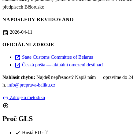
předpisech Bělorusko.
NAPOSLEDY REVIDOVÁNO
event
2026-04-11
OFICIÁLNÍ ZDROJE
open_in_new
State Customs Committee of Belarus
open_in_new
Česká pošta — aktuální omezení destinací
Nahlásit chybu:
Najdeš nepřesnost? Napiš nám — opravíme do 24
h.
info@preprava-baliku.cz
link
Zdroje a metodika
add_circle
Proč GLS
check
Hustá EU síť