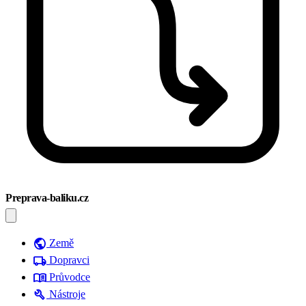
Preprava-baliku.cz
public
Země
local_shipping
Dopravci
menu_book
Průvodce
build
Nástroje