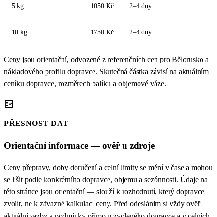
5 kg
1050 Kč
2–4 dny
10 kg
1750 Kč
2–4 dny
Ceny jsou orientační, odvozené z referenčních cen pro Bělorusko a
nákladového profilu dopravce. Skutečná částka závisí na aktuálním
ceníku dopravce, rozměrech balíku a objemové váze.
fact_check
PŘESNOST DAT
Orientační informace — ověř u zdroje
Ceny přepravy, doby doručení a celní limity se mění v čase a mohou
se lišit podle konkrétního dopravce, objemu a sezónnosti. Údaje na
této stránce jsou orientační — slouží k rozhodnutí, který dopravce
zvolit, ne k závazné kalkulaci ceny. Před odesláním si vždy ověř
aktuální sazby a podmínky přímo u zvoleného dopravce a v celních