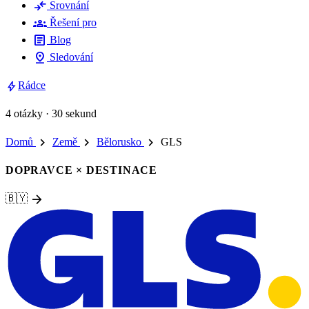
compare_arrows
Srovnání
groups
Řešení pro
article
Blog
pin_drop
Sledování
bolt
Rádce
4 otázky · 30 sekund
chevron_right
chevron_right
chevron_right
Domů
Země
Bělorusko
GLS
DOPRAVCE × DESTINACE
arrow_forward
🇧🇾