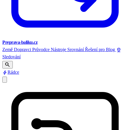
Preprava-baliku.cz
pin_drop
Země
Dopravci
Průvodce
Nástroje
Srovnání
Řešení pro
Blog
Sledování
search
bolt
Rádce