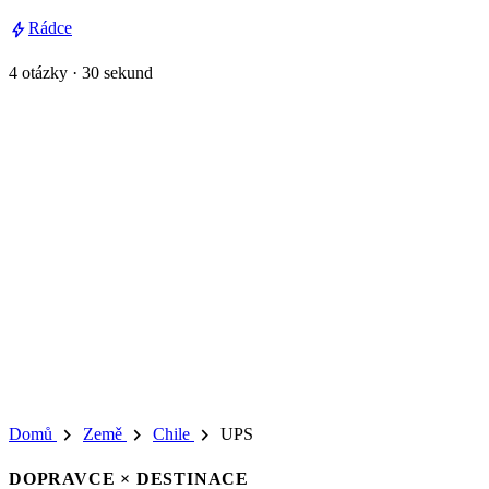
bolt
Rádce
4 otázky · 30 sekund
chevron_right
chevron_right
chevron_right
Domů
Země
Chile
UPS
DOPRAVCE × DESTINACE