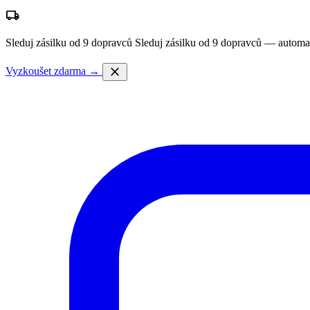
local_shipping
Sleduj zásilku od 9 dopravců
Sleduj zásilku od 9 dopravců — automa
close
Vyzkoušet zdarma →