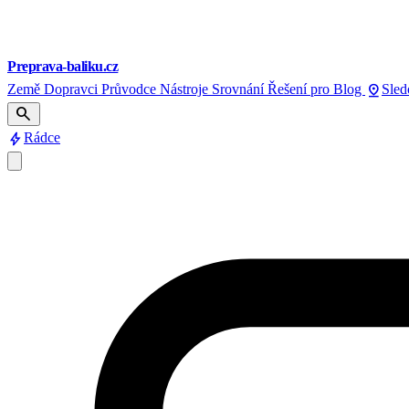
Preprava-baliku.cz
pin_drop
Země
Dopravci
Průvodce
Nástroje
Srovnání
Řešení pro
Blog
Sled
search
bolt
Rádce