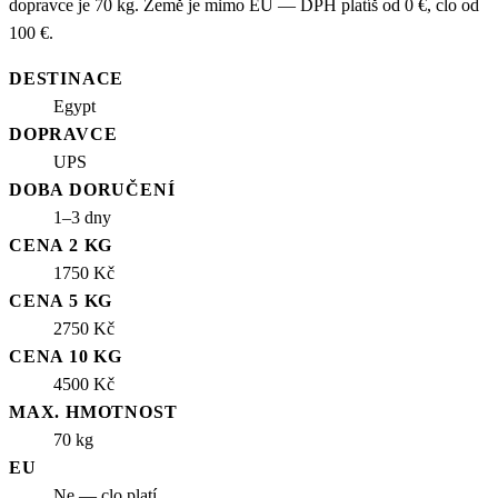
dopravce je 70 kg. Země je mimo EU — DPH platíš od 0 €, clo od
100 €.
DESTINACE
Egypt
DOPRAVCE
UPS
DOBA DORUČENÍ
1–3 dny
CENA 2 KG
1750 Kč
CENA 5 KG
2750 Kč
CENA 10 KG
4500 Kč
MAX. HMOTNOST
70 kg
EU
Ne — clo platí