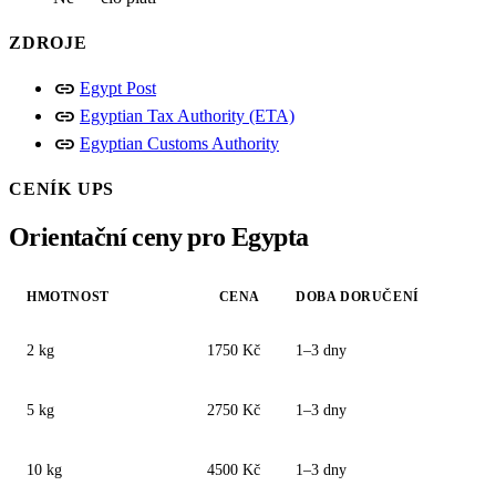
ZDROJE
link
Egypt Post
link
Egyptian Tax Authority (ETA)
link
Egyptian Customs Authority
CENÍK UPS
Orientační ceny pro Egypta
HMOTNOST
CENA
DOBA DORUČENÍ
2 kg
1750 Kč
1–3 dny
5 kg
2750 Kč
1–3 dny
10 kg
4500 Kč
1–3 dny