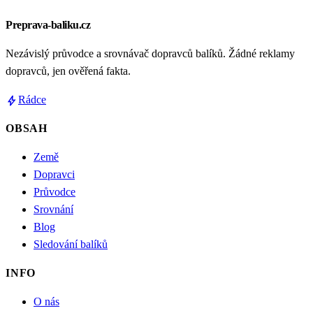
Preprava-baliku.cz
Nezávislý průvodce a srovnávač dopravců balíků. Žádné reklamy
dopravců, jen ověřená fakta.
bolt
Rádce
OBSAH
Země
Dopravci
Průvodce
Srovnání
Blog
Sledování balíků
INFO
O nás