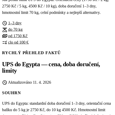
2750 Kč / 5 kg, 4500 Kč / 10 kg), doba doručení 1–3 dny,
hmotnostní limit 70 kg, celní podmínky a nejlepší alternativy.
schedule
1–3 dny
scale
do 70 kg
payments
od 1750 Kč
rule
clo od 100 €
RYCHLÝ PŘEHLED FAKTŮ
UPS do Egypta — cena, doba doručení,
limity
schedule
Aktualizováno
11. 4. 2026
SOUHRN
UPS do Egypta: standardní doba doručení 1–3 dny, orientační cena
balíku do 5 kg je 2750 Kč, do 10 kg 4500 Kč. Hmotnostní limit