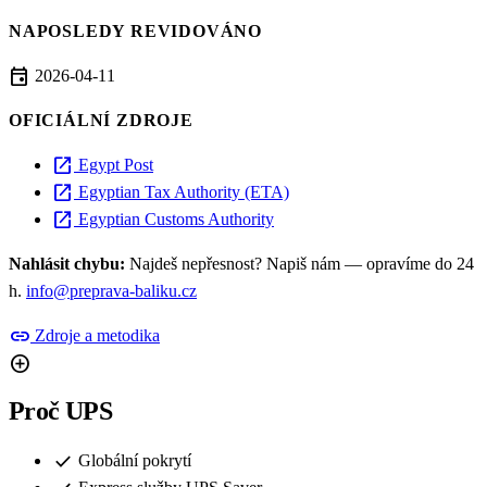
NAPOSLEDY REVIDOVÁNO
event
2026-04-11
OFICIÁLNÍ ZDROJE
open_in_new
Egypt Post
open_in_new
Egyptian Tax Authority (ETA)
open_in_new
Egyptian Customs Authority
Nahlásit chybu:
Najdeš nepřesnost? Napiš nám — opravíme do 24
h.
info@preprava-baliku.cz
link
Zdroje a metodika
add_circle
Proč UPS
check
Globální pokrytí