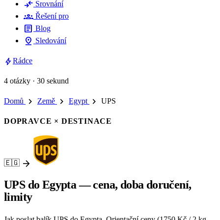
compare_arrows
Srovnání
groups
Řešení pro
article
Blog
pin_drop
Sledování
bolt
Rádce
4 otázky · 30 sekund
chevron_right
chevron_right
chevron_right
Domů
Země
Egypt
UPS
DOPRAVCE × DESTINACE
arrow_forward
🇪🇬
UPS do Egypta — cena, doba doručení,
limity
Jak poslat balík UPS do Egypta. Orientační ceny (1750 Kč / 2 kg,