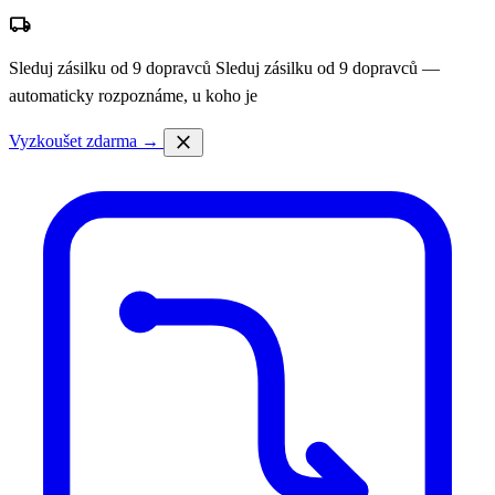
local_shipping
Sleduj zásilku od 9 dopravců
Sleduj zásilku od 9 dopravců —
automaticky rozpoznáme, u koho je
close
Vyzkoušet zdarma →