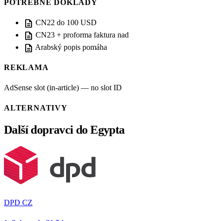
POTŘEBNÉ DOKLADY
description
CN22 do 100 USD
description
CN23 + proforma faktura nad
description
Arabský popis pomáha
REKLAMA
AdSense slot (in-article) — no slot ID
ALTERNATIVY
Další dopravci do Egypta
DPD CZ