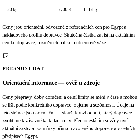
20 kg
7700 Kč
1–3 dny
Ceny jsou orientační, odvozené z referenčních cen pro Egypt a
nákladového profilu dopravce. Skutečná částka závisí na aktuálním
ceníku dopravce, rozměrech balíku a objemové váze.
fact_check
PŘESNOST DAT
Orientační informace — ověř u zdroje
Ceny přepravy, doby doručení a celní limity se mění v čase a mohou
se lišit podle konkrétního dopravce, objemu a sezónnosti. Údaje na
této stránce jsou orientační — slouží k rozhodnutí, který dopravce
zvolit, ne k závazné kalkulaci ceny. Před odesláním si vždy ověř
aktuální sazby a podmínky přímo u zvoleného dopravce a v celních
předpisech Egypt.