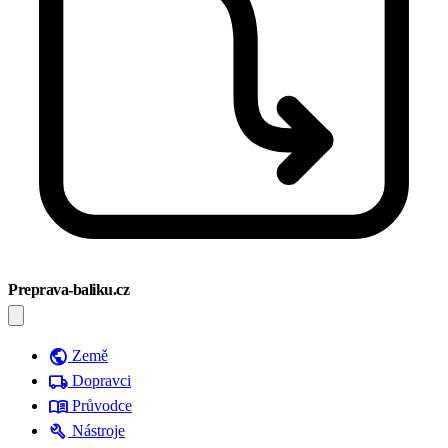
Preprava-baliku.cz
public
Země
local_shipping
Dopravci
menu_book
Průvodce
build
Nástroje