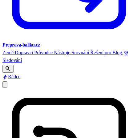
Preprava-baliku.cz
pin_drop
Země
Dopravci
Průvodce
Nástroje
Srovnání
Řešení pro
Blog
Sledování
search
bolt
Rádce