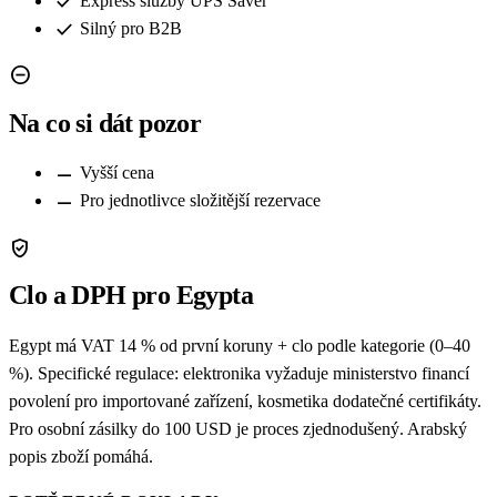
check
Express služby UPS Saver
check
Silný pro B2B
remove_circle
Na co si dát pozor
remove
Vyšší cena
remove
Pro jednotlivce složitější rezervace
verified_user
Clo a DPH pro Egypta
Egypt má VAT 14 % od první koruny + clo podle kategorie (0–40
%). Specifické regulace: elektronika vyžaduje ministerstvo financí
povolení pro importované zařízení, kosmetika dodatečné certifikáty.
Pro osobní zásilky do 100 USD je proces zjednodušený. Arabský
popis zboží pomáhá.