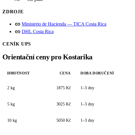
ZDROJE
link
Ministerio de Hacienda — TICA Costa Rica
link
DHL Costa Rica
CENÍK UPS
Orientační ceny pro Kostarika
HMOTNOST
CENA
DOBA DORUČENÍ
2 kg
1875 Kč
1–3 dny
5 kg
3025 Kč
1–3 dny
10 kg
5050 Kč
1–3 dny