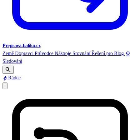
Preprava-baliku.cz
pin_drop
Země
Dopravci
Průvodce
Nástroje
Srovnání
Řešení pro
Blog
Sledování
search
bolt
Rádce