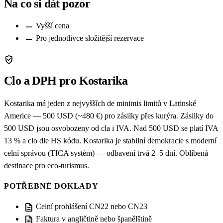
Na co si dát pozor
remove
Vyšší cena
remove
Pro jednotlivce složitější rezervace
verified_user
Clo a DPH pro Kostarika
Kostarika má jeden z nejvyšších de minimis limitů v Latinské
Americe — 500 USD (~480 €) pro zásilky přes kurýra. Zásilky do
500 USD jsou osvobozeny od cla i IVA. Nad 500 USD se platí IVA
13 % a clo dle HS kódu. Kostarika je stabilní demokracie s moderní
celní správou (TICA systém) — odbavení trvá 2–5 dní. Oblíbená
destinace pro eco-turismus.
POTŘEBNÉ DOKLADY
description
Celní prohlášení CN22 nebo CN23
description
Faktura v angličtině nebo španělštině