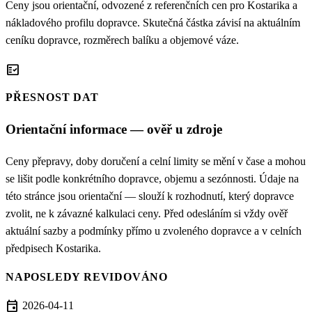
Ceny jsou orientační, odvozené z referenčních cen pro Kostarika a
nákladového profilu dopravce. Skutečná částka závisí na aktuálním
ceníku dopravce, rozměrech balíku a objemové váze.
fact_check
PŘESNOST DAT
Orientační informace — ověř u zdroje
Ceny přepravy, doby doručení a celní limity se mění v čase a mohou
se lišit podle konkrétního dopravce, objemu a sezónnosti. Údaje na
této stránce jsou orientační — slouží k rozhodnutí, který dopravce
zvolit, ne k závazné kalkulaci ceny. Před odesláním si vždy ověř
aktuální sazby a podmínky přímo u zvoleného dopravce a v celních
předpisech Kostarika.
NAPOSLEDY REVIDOVÁNO
event
2026-04-11