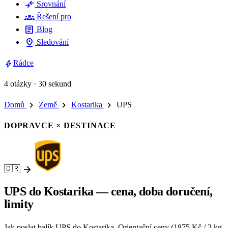
compare_arrows
Srovnání
groups
Řešení pro
article
Blog
pin_drop
Sledování
bolt
Rádce
4 otázky · 30 sekund
chevron_right
chevron_right
chevron_right
Domů
Země
Kostarika
UPS
DOPRAVCE × DESTINACE
arrow_forward
🇨🇷
UPS do Kostarika — cena, doba doručení,
limity
Jak poslat balík UPS do Kostarika. Orientační ceny (1875 Kč / 2 kg,