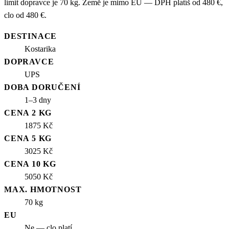
limit dopravce je 70 kg. Země je mimo EU — DPH platíš od 480 €,
clo od 480 €.
DESTINACE
Kostarika
DOPRAVCE
UPS
DOBA DORUČENÍ
1–3 dny
CENA 2 KG
1875 Kč
CENA 5 KG
3025 Kč
CENA 10 KG
5050 Kč
MAX. HMOTNOST
70 kg
EU
Ne — clo platí