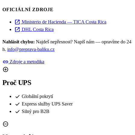
OFICIÁLNÍ ZDROJE
open_in_new
Ministerio de Hacienda — TICA Costa Rica
open_in_new
DHL Costa Rica
Nahlásit chybu:
Najdeš nepřesnost? Napiš nám — opravíme do 24
h.
info@preprava-baliku.cz
link
Zdroje a metodika
add_circle
Proč UPS
check
Globální pokrytí
check
Express služby UPS Saver
check
Silný pro B2B
remove_circle