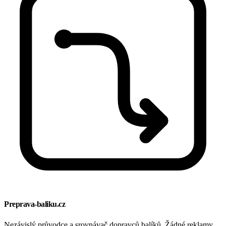
Preprava-baliku.cz
Nezávislý průvodce a srovnávač dopravců balíků. Žádné reklamy