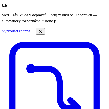
local_shipping
Sleduj zásilku od 9 dopravců
Sleduj zásilku od 9 dopravců —
automaticky rozpoznáme, u koho je
close
Vyzkoušet zdarma →