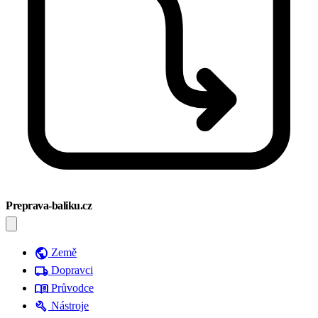
Preprava-baliku.cz
public
Země
local_shipping
Dopravci
menu_book
Průvodce
build
Nástroje