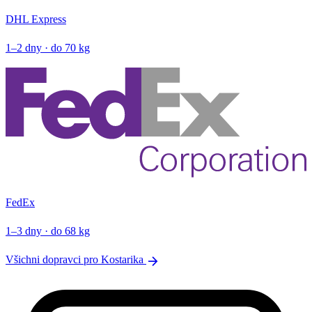
DHL Express
1–2 dny · do 70 kg
FedEx
1–3 dny · do 68 kg
arrow_forward
Všichni dopravci pro Kostarika