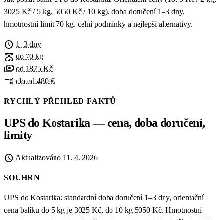
3025 Kč / 5 kg, 5050 Kč / 10 kg), doba doručení 1–3 dny,
hmotnostní limit 70 kg, celní podmínky a nejlepší alternativy.
schedule
1–3 dny
scale
do 70 kg
payments
od 1875 Kč
rule
clo od 480 €
RYCHLÝ PŘEHLED FAKTŮ
UPS do Kostarika — cena, doba doručení,
limity
schedule
Aktualizováno
11. 4. 2026
SOUHRN
UPS do Kostarika: standardní doba doručení 1–3 dny, orientační
cena balíku do 5 kg je 3025 Kč, do 10 kg 5050 Kč. Hmotnostní