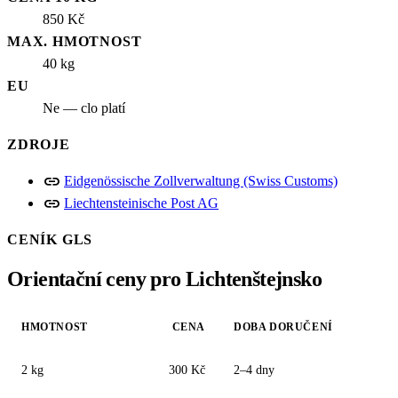
850 Kč
MAX. HMOTNOST
40 kg
EU
Ne — clo platí
ZDROJE
link
Eidgenössische Zollverwaltung (Swiss Customs)
link
Liechtensteinische Post AG
CENÍK GLS
Orientační ceny pro Lichtenštejnsko
HMOTNOST
CENA
DOBA DORUČENÍ
2 kg
300 Kč
2–4 dny