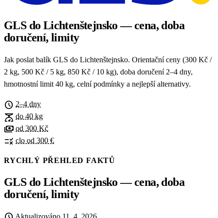
GLS do Lichtenštejnsko — cena, doba
doručení, limity
Jak poslat balík GLS do Lichtenštejnsko. Orientační ceny (300 Kč /
2 kg, 500 Kč / 5 kg, 850 Kč / 10 kg), doba doručení 2–4 dny,
hmotnostní limit 40 kg, celní podmínky a nejlepší alternativy.
schedule
2–4 dny
scale
do 40 kg
payments
od 300 Kč
rule
clo od 300 €
RYCHLÝ PŘEHLED FAKTŮ
GLS do Lichtenštejnsko — cena, doba
doručení, limity
schedule
Aktualizováno
11. 4. 2026