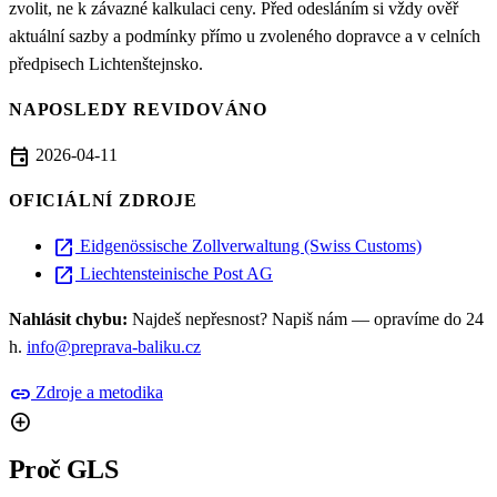
zvolit, ne k závazné kalkulaci ceny. Před odesláním si vždy ověř
aktuální sazby a podmínky přímo u zvoleného dopravce a v celních
předpisech Lichtenštejnsko.
NAPOSLEDY REVIDOVÁNO
event
2026-04-11
OFICIÁLNÍ ZDROJE
open_in_new
Eidgenössische Zollverwaltung (Swiss Customs)
open_in_new
Liechtensteinische Post AG
Nahlásit chybu:
Najdeš nepřesnost? Napiš nám — opravíme do 24
h.
info@preprava-baliku.cz
link
Zdroje a metodika
add_circle
Proč GLS