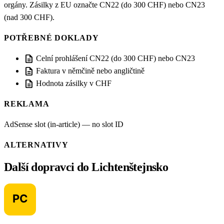
orgány. Zásilky z EU označte CN22 (do 300 CHF) nebo CN23
(nad 300 CHF).
POTŘEBNÉ DOKLADY
description
Celní prohlášení CN22 (do 300 CHF) nebo CN23
description
Faktura v němčině nebo angličtině
description
Hodnota zásilky v CHF
REKLAMA
AdSense slot (in-article) — no slot ID
ALTERNATIVY
Další dopravci do Lichtenštejnsko