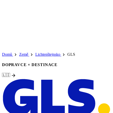
chevron_right
chevron_right
chevron_right
Domů
Země
Lichtenštejnsko
GLS
DOPRAVCE × DESTINACE
arrow_forward
🇱🇮