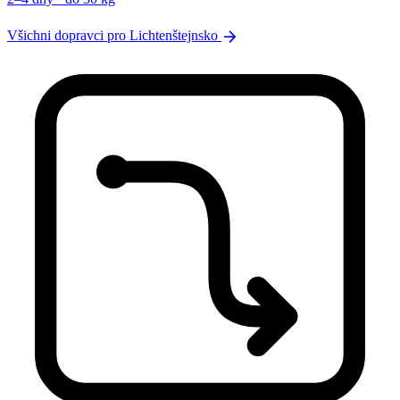
arrow_forward
Všichni dopravci pro Lichtenštejnsko