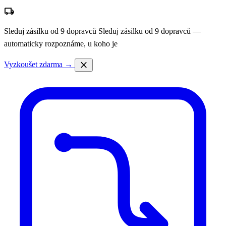
local_shipping
Sleduj zásilku od 9 dopravců
Sleduj zásilku od 9 dopravců —
automaticky rozpoznáme, u koho je
close
Vyzkoušet zdarma →