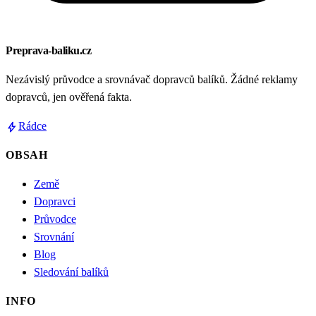
Preprava-baliku.cz
Nezávislý průvodce a srovnávač dopravců balíků. Žádné reklamy
dopravců, jen ověřená fakta.
bolt
Rádce
OBSAH
Země
Dopravci
Průvodce
Srovnání
Blog
Sledování balíků
INFO