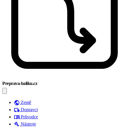
Preprava-baliku.cz
public
Země
local_shipping
Dopravci
menu_book
Průvodce
build
Nástroje