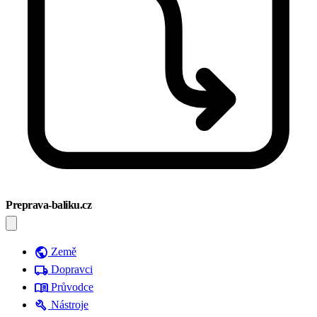
Preprava-baliku.cz
public
Země
local_shipping
Dopravci
menu_book
Průvodce
build
Nástroje