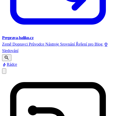
Preprava-baliku.cz
pin_drop
Země
Dopravci
Průvodce
Nástroje
Srovnání
Řešení pro
Blog
Sledování
search
bolt
Rádce