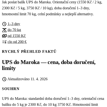
Jak poslat balík UPS do Maroka. Orientační ceny (1550 Kč / 2 kg,
2300 Kč / 5 kg, 3750 Kč / 10 kg), doba doručení 1–3 dny,
hmotnostní limit 70 kg, celní podmínky a nejlepší alternativy.
schedule
1–3 dny
scale
do 70 kg
payments
od 1550 Kč
rule
clo od 200 €
RYCHLÝ PŘEHLED FAKTŮ
UPS do Maroka — cena, doba doručení,
limity
schedule
Aktualizováno
11. 4. 2026
SOUHRN
UPS do Maroka: standardní doba doručení 1–3 dny, orientační cena
balíku do 5 kg je 2300 Kč, do 10 kg 3750 Kč. Hmotnostní limit