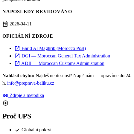
NAPOSLEDY REVIDOVÁNO
event
2026-04-11
OFICIÁLNÍ ZDROJE
open_in_new
Barid Al-Maghrib (Morocco Post)
open_in_new
DGI — Moroccan General Tax Administration
open_in_new
ADII — Moroccan Customs Administration
Nahlásit chybu:
Najdeš nepřesnost? Napiš nám — opravíme do 24
h.
info@preprava-baliku.cz
link
Zdroje a metodika
add_circle
Proč UPS
check
Globální pokrytí