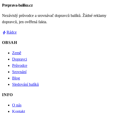
Preprava-baliku.cz
Nezávislý průvodce a srovnávač dopravců balíků. Žádné reklamy
dopravců, jen ověřená fakta.
bolt
Rádce
OBSAH
Země
Dopravci
Průvodce
Srovnání
Blog
Sledování balíků
INFO
O nás
Kontakt