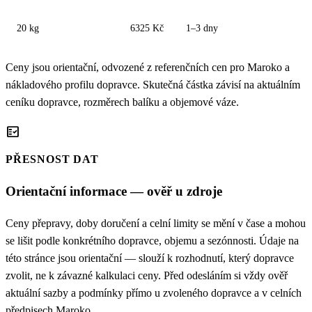
20 kg
6325 Kč
1–3 dny
Ceny jsou orientační, odvozené z referenčních cen pro Maroko a
nákladového profilu dopravce. Skutečná částka závisí na aktuálním
ceníku dopravce, rozměrech balíku a objemové váze.
fact_check
PŘESNOST DAT
Orientační informace — ověř u zdroje
Ceny přepravy, doby doručení a celní limity se mění v čase a mohou
se lišit podle konkrétního dopravce, objemu a sezónnosti. Údaje na
této stránce jsou orientační — slouží k rozhodnutí, který dopravce
zvolit, ne k závazné kalkulaci ceny. Před odesláním si vždy ověř
aktuální sazby a podmínky přímo u zvoleného dopravce a v celních
předpisech Maroko.