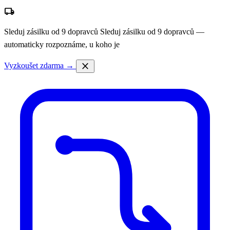
local_shipping
Sleduj zásilku od 9 dopravců
Sleduj zásilku od 9 dopravců —
automaticky rozpoznáme, u koho je
close
Vyzkoušet zdarma →