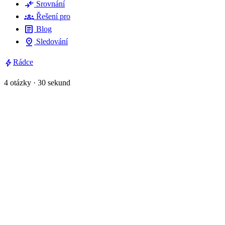
compare_arrows
Srovnání
groups
Řešení pro
article
Blog
pin_drop
Sledování
bolt
Rádce
4 otázky · 30 sekund