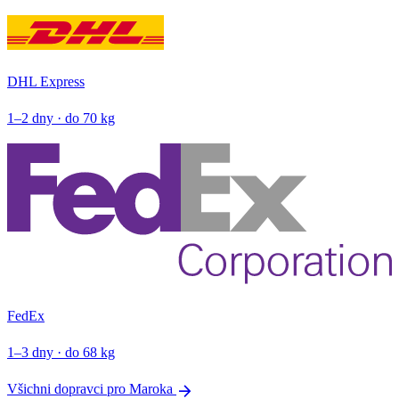
DHL Express
1–2 dny · do 70 kg
FedEx
1–3 dny · do 68 kg
arrow_forward
Všichni dopravci pro Maroka