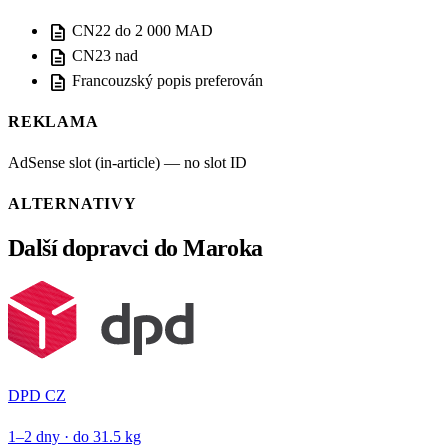
description
CN22 do 2 000 MAD
description
CN23 nad
description
Francouzský popis preferován
REKLAMA
AdSense slot (in-article) — no slot ID
ALTERNATIVY
Další dopravci do Maroka
DPD CZ
1–2 dny · do 31.5 kg