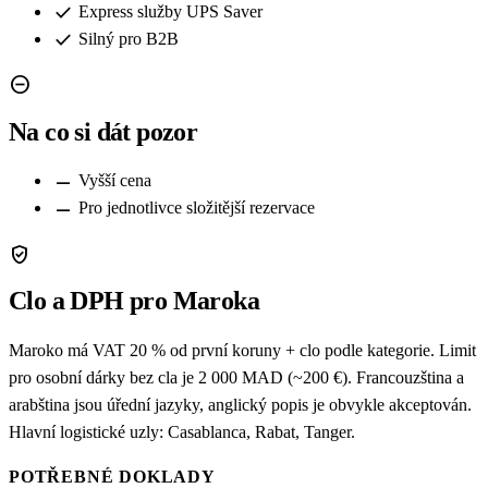
check
Express služby UPS Saver
check
Silný pro B2B
remove_circle
Na co si dát pozor
remove
Vyšší cena
remove
Pro jednotlivce složitější rezervace
verified_user
Clo a DPH pro Maroka
Maroko má VAT 20 % od první koruny + clo podle kategorie. Limit
pro osobní dárky bez cla je 2 000 MAD (~200 €). Francouzština a
arabština jsou úřední jazyky, anglický popis je obvykle akceptován.
Hlavní logistické uzly: Casablanca, Rabat, Tanger.
POTŘEBNÉ DOKLADY