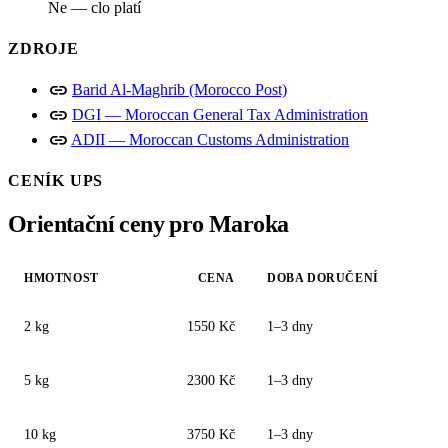
Ne — clo platí
ZDROJE
link
Barid Al-Maghrib (Morocco Post)
link
DGI — Moroccan General Tax Administration
link
ADII — Moroccan Customs Administration
CENÍK UPS
Orientační ceny pro Maroka
HMOTNOST
CENA
DOBA DORUČENÍ
2 kg
1550 Kč
1–3 dny
5 kg
2300 Kč
1–3 dny
10 kg
3750 Kč
1–3 dny