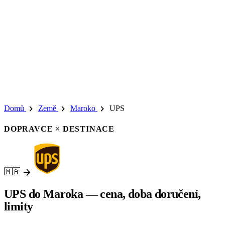
chevron_right
chevron_right
chevron_right
Domů
Země
Maroko
UPS
DOPRAVCE × DESTINACE
arrow_forward
🇲🇦
UPS do Maroka — cena, doba doručení,
limity