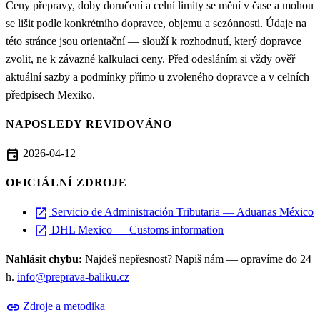
Ceny přepravy, doby doručení a celní limity se mění v čase a mohou
se lišit podle konkrétního dopravce, objemu a sezónnosti. Údaje na
této stránce jsou orientační — slouží k rozhodnutí, který dopravce
zvolit, ne k závazné kalkulaci ceny. Před odesláním si vždy ověř
aktuální sazby a podmínky přímo u zvoleného dopravce a v celních
předpisech Mexiko.
NAPOSLEDY REVIDOVÁNO
event
2026-04-12
OFICIÁLNÍ ZDROJE
open_in_new
Servicio de Administración Tributaria — Aduanas México
open_in_new
DHL Mexico — Customs information
Nahlásit chybu:
Najdeš nepřesnost? Napiš nám — opravíme do 24
h.
info@preprava-baliku.cz
link
Zdroje a metodika