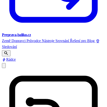
Preprava-baliku.cz
pin_drop
Země
Dopravci
Průvodce
Nástroje
Srovnání
Řešení pro
Blog
Sledování
search
bolt
Rádce