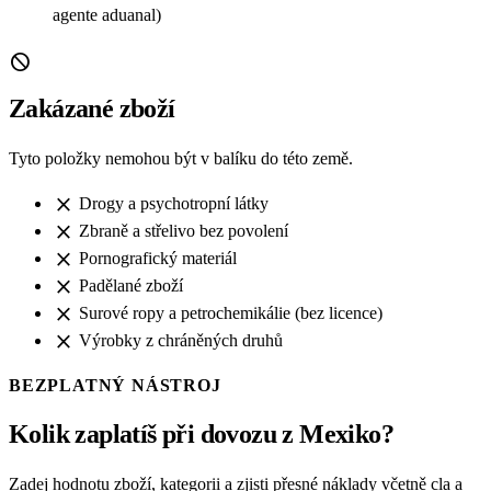
agente aduanal)
block
Zakázané zboží
Tyto položky nemohou být v balíku do této země.
close
Drogy a psychotropní látky
close
Zbraně a střelivo bez povolení
close
Pornografický materiál
close
Padělané zboží
close
Surové ropy a petrochemikálie (bez licence)
close
Výrobky z chráněných druhů
BEZPLATNÝ NÁSTROJ
Kolik zaplatíš při dovozu z Mexiko?
Zadej hodnotu zboží, kategorii a zjisti přesné náklady včetně cla a