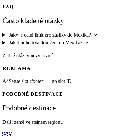
FAQ
Často kladené otázky
expand_more
Jaký je celní limit pro zásilky do Mexika?
expand_more
Jak dlouho trvá doručení do Mexika?
Žádné otázky nevyhovují.
REKLAMA
AdSense slot (footer) — no slot ID
PODOBNÉ DESTINACE
Podobné destinace
Další země ve stejném regionu
🇧🇷