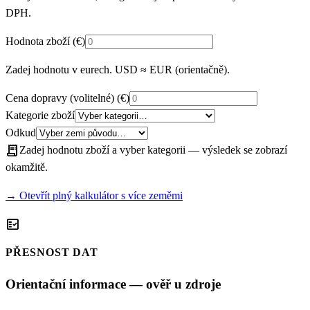
DPH.
Hodnota zboží
(€)
Zadej hodnotu v eurech. USD ≈ EUR (orientačně).
Cena dopravy (volitelné)
(€)
Kategorie zboží
Odkud
receipt_long
Zadej hodnotu zboží a vyber kategorii — výsledek se zobrazí
okamžitě.
→ Otevřít plný kalkulátor s více zeměmi
fact_check
PŘESNOST DAT
Orientační informace — ověř u zdroje