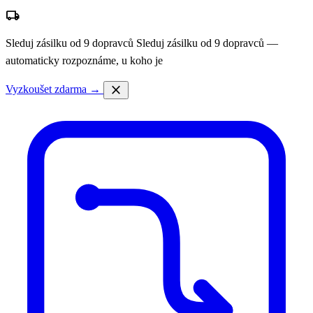
local_shipping
Sleduj zásilku od 9 dopravců
Sleduj zásilku od 9 dopravců —
automaticky rozpoznáme, u koho je
close
Vyzkoušet zdarma →