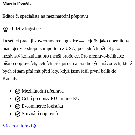
Martin Dvořák
Editor & specialista na mezinárodní přepravu
workspace_premium
10 let v logistice
Deset let pracuji v e-commerce logistice — nejdřív jako operations
manager v e-shopu s importem z USA, posledních pět let jako
nezávislý konzultant pro menší prodejce. Pro preprava-baliku.cz
píšu o dopravcích, celních předpisech a praktických návodech, které
bych si sám přál mít před lety, když jsem řešil první balík do
Kanady.
check_circle
Mezinárodní přeprava
check_circle
Celní předpisy EU i mimo EU
check_circle
E-commerce logistika
check_circle
Srovnání dopravců
arrow_forward
Více o autorovi