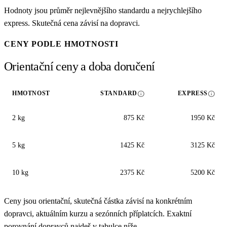
Hodnoty jsou průměr nejlevnějšího standardu a nejrychlejšího
express. Skutečná cena závisí na dopravci.
CENY PODLE HMOTNOSTI
Orientační ceny a doba doručení
info
info
HMOTNOST
STANDARD
EXPRESS
2 kg
875 Kč
1950 Kč
5 kg
1425 Kč
3125 Kč
10 kg
2375 Kč
5200 Kč
Ceny jsou orientační, skutečná částka závisí na konkrétním
dopravci, aktuálním kurzu a sezónních příplatcích. Exaktní
porovnání dopravců najdeš v tabulce níže.