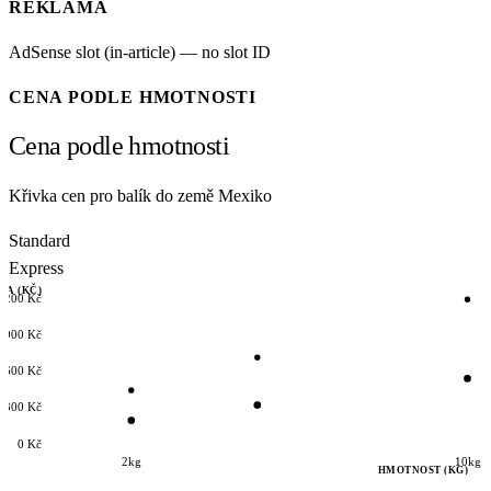
REKLAMA
AdSense slot (in-article) — no slot ID
CENA PODLE HMOTNOSTI
Cena podle hmotnosti
Křivka cen pro balík do země Mexiko
Standard
Express
NA (KČ)
5200 Kč
3900 Kč
2600 Kč
1300 Kč
0 Kč
2kg
10kg
HMOTNOST (KG)