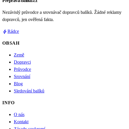
Preprava-baliku.cz
Nezávislý průvodce a srovnávač dopravců balíků. Žádné reklamy
dopravců, jen ověřená fakta.
bolt
Rádce
OBSAH
Země
Dopravci
Průvodce
Srovnání
Blog
Sledování balíků
INFO
O nás
Kontakt
Zásady soukromí