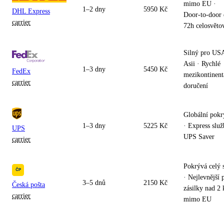
mimo EU ·
1–2 dny
5950 Kč
DHL Express
Door-to-door
carrier
72h celosvěto
Silný pro US
Asii · Rychlé
1–3 dny
5450 Kč
FedEx
mezikontinent
carrier
doručení
Globální pokr
1–3 dny
5225 Kč
· Express slu
UPS
UPS Saver
carrier
Pokrývá celý 
· Nejlevnější 
3–5 dnů
2150 Kč
Česká pošta
zásilky nad 2 
carrier
mimo EU