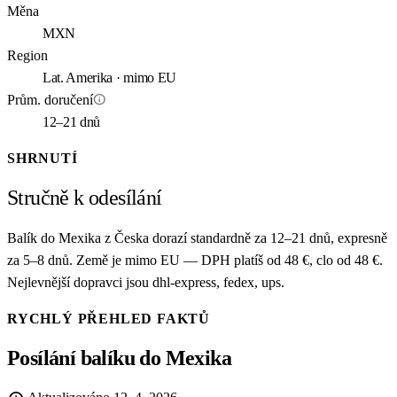
Měna
MXN
Region
Lat. Amerika · mimo EU
info
Prům. doručení
12–21 dnů
SHRNUTÍ
Stručně k odesílání
Balík do Mexika z Česka dorazí standardně za 12–21 dnů, expresně
za 5–8 dnů. Země je mimo EU — DPH platíš od 48 €, clo od 48 €.
Nejlevnější dopravci jsou dhl-express, fedex, ups.
RYCHLÝ PŘEHLED FAKTŮ
Posílání balíku do Mexika