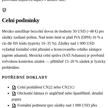
verified_user
Celní podmínky
Mexiko umožňuje bezcelní dovoz do hodnoty 50 USD (~48 €) pro
zásilky zasílané poštou. Nad tento limit se platí IVA (DPH) 16 % a
clo dle HS kódu (typicky 10–35 %). Zásilky nad 1 000 USD
vyžadují formální celní přiznání a licencovaného celního zástupce
(agente aduanal). Mexická celní správa (SAT/Aduanas) je pověstná
svévolnou kontrolou zásilek — přibližně 15–20 % zásilek je fyzicky
prohledáno.
POTŘEBNÉ DOKLADY
description
info
Celní prohlášení CN22 nebo CN23
description
Obchodní faktura (v angličtině nebo španělštině, detailní
popis)
description
Formální pediment (pro zásilky nad 1 000 USD přes