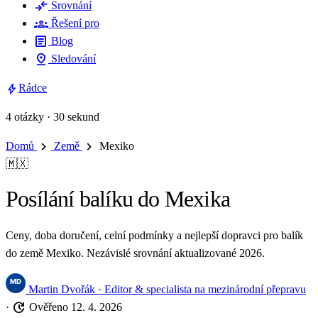
compare_arrows
Srovnání
groups
Řešení pro
article
Blog
pin_drop
Sledování
bolt
Rádce
4 otázky · 30 sekund
chevron_right
chevron_right
Domů
Země
Mexiko
🇲🇽
Posílání balíku do Mexika
Ceny, doba doručení, celní podmínky a nejlepší dopravci pro balík
do země Mexiko. Nezávislé srovnání aktualizované 2026.
Martin Dvořák
· Editor & specialista na mezinárodní přepravu
update
·
Ověřeno 12. 4. 2026