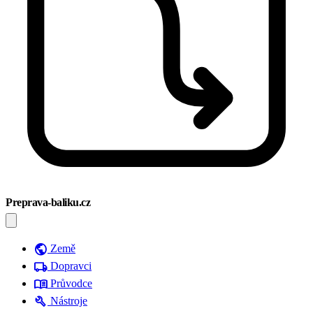
Preprava-baliku.cz
public
Země
local_shipping
Dopravci
menu_book
Průvodce
build
Nástroje