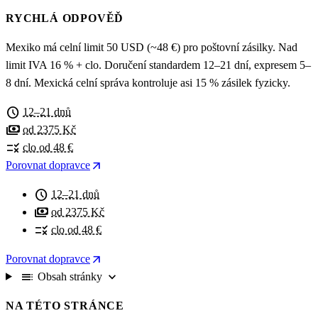
RYCHLÁ ODPOVĚĎ
Mexiko má celní limit 50 USD (~48 €) pro poštovní zásilky. Nad
limit IVA 16 % + clo. Doručení standardem 12–21 dní, expresem 5–
8 dní. Mexická celní správa kontroluje asi 15 % zásilek fyzicky.
schedule
12–21 dnů
payments
od 2375 Kč
rule
clo od 48 €
arrow_outward
Porovnat dopravce
schedule
12–21 dnů
payments
od 2375 Kč
rule
clo od 48 €
arrow_outward
Porovnat dopravce
toc
expand_more
Obsah stránky
NA TÉTO STRÁNCE