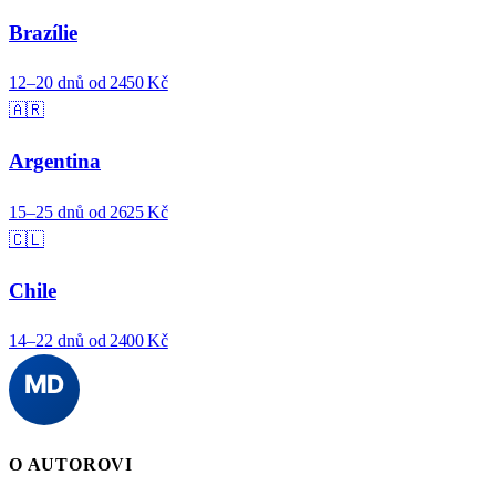
Brazílie
12–20 dnů
od 2450 Kč
🇦🇷
Argentina
15–25 dnů
od 2625 Kč
🇨🇱
Chile
14–22 dnů
od 2400 Kč
O AUTOROVI