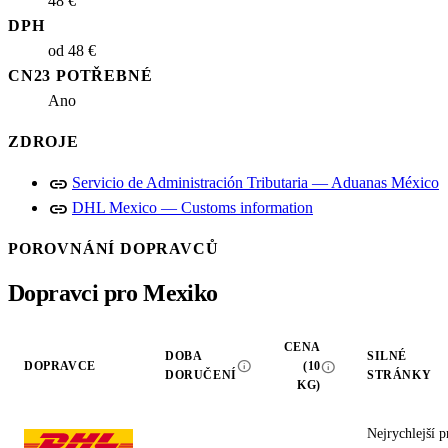
48 €
DPH
od 48 €
CN23 POTŘEBNÉ
Ano
ZDROJE
link
Servicio de Administración Tributaria — Aduanas México
link
DHL Mexico — Customs information
POROVNÁNÍ DOPRAVCŮ
Dopravci pro Mexiko
CENA
DOBA
SILNÉ
info
info
DOPRAVCE
(10
DORUČENÍ
STRÁNKY
KG)
Nejrychlejší p