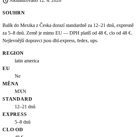
schedule
Aktualizováno
12. 4. 2026
SOUHRN
Balík do Mexika z Česka dorazí standardně za 12–21 dnů, expresně
za 5–8 dnů. Země je mimo EU — DPH platíš od 48 €, clo od 48 €.
Nejlevnější dopravci jsou dhl-express, fedex, ups.
REGION
latin america
EU
Ne
MĚNA
MXN
STANDARD
12–21 dnů
EXPRESS
5–8 dnů
CLO OD