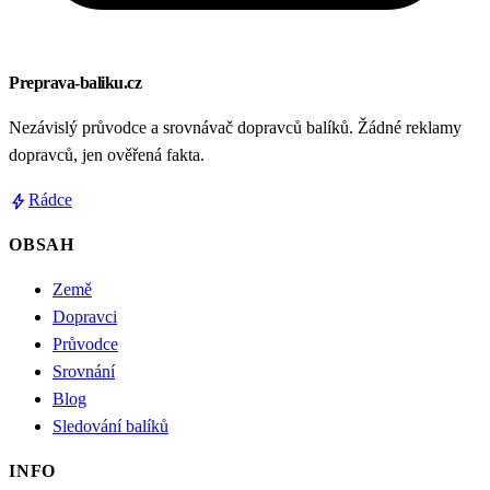
Preprava-baliku.cz
Nezávislý průvodce a srovnávač dopravců balíků. Žádné reklamy
dopravců, jen ověřená fakta.
bolt
Rádce
OBSAH
Země
Dopravci
Průvodce
Srovnání
Blog
Sledování balíků
INFO