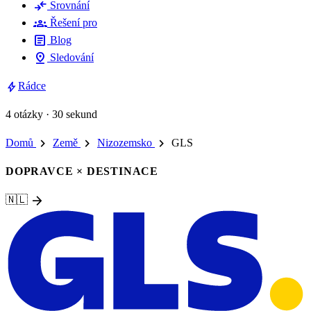
compare_arrows
Srovnání
groups
Řešení pro
article
Blog
pin_drop
Sledování
bolt
Rádce
4 otázky · 30 sekund
chevron_right
chevron_right
chevron_right
Domů
Země
Nizozemsko
GLS
DOPRAVCE × DESTINACE
arrow_forward
🇳🇱