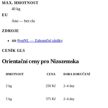
MAX. HMOTNOST
40 kg
EU
Ano — bez cla
ZDROJE
link
PostNL — Zahraniční zásilky
CENÍK GLS
Orientační ceny pro Nizozemska
HMOTNOST
CENA
DOBA DORUČENÍ
2 kg
250 Kč
2–4 dny
5 kg
375 Kč
2–4 dny