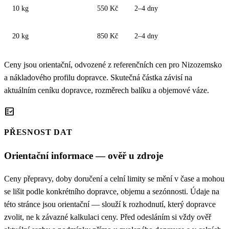
10 kg
550 Kč
2–4 dny
20 kg
850 Kč
2–4 dny
Ceny jsou orientační, odvozené z referenčních cen pro Nizozemsko
a nákladového profilu dopravce. Skutečná částka závisí na
aktuálním ceníku dopravce, rozměrech balíku a objemové váze.
fact_check
PŘESNOST DAT
Orientační informace — ověř u zdroje
Ceny přepravy, doby doručení a celní limity se mění v čase a mohou
se lišit podle konkrétního dopravce, objemu a sezónnosti. Údaje na
této stránce jsou orientační — slouží k rozhodnutí, který dopravce
zvolit, ne k závazné kalkulaci ceny. Před odesláním si vždy ověř