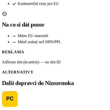
check
Konkurenční ceny pro EU
remove_circle
Na co si dát pozor
remove
Mimo EU omezené
remove
Méně známý než DPD/PPL
REKLAMA
AdSense slot (in-article) — no slot ID
ALTERNATIVY
Další dopravci do Nizozemska