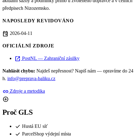
aktuální sazby a podmínky přímo u zvoleného dopravce a v celních
předpisech Nizozemsko.
NAPOSLEDY REVIDOVÁNO
event
2026-04-11
OFICIÁLNÍ ZDROJE
open_in_new
PostNL — Zahraniční zásilky
Nahlásit chybu:
Najdeš nepřesnost? Napiš nám — opravíme do 24
h.
info@preprava-baliku.cz
link
Zdroje a metodika
add_circle
Proč GLS
check
Hustá EU síť
check
ParcelShop výdejní místa