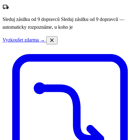
local_shipping
Sleduj zásilku od 9 dopravců
Sleduj zásilku od 9 dopravců —
automaticky rozpoznáme, u koho je
close
Vyzkoušet zdarma →