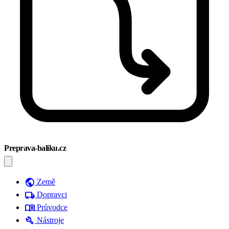
Preprava-baliku.cz
public
Země
local_shipping
Dopravci
menu_book
Průvodce
build
Nástroje