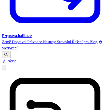
Preprava-baliku.cz
pin_drop
Země
Dopravci
Průvodce
Nástroje
Srovnání
Řešení pro
Blog
Sledování
search
bolt
Rádce