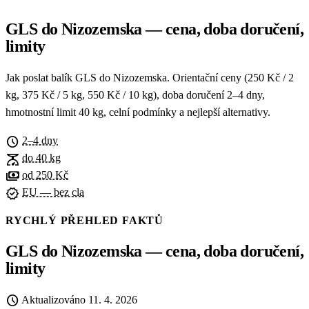
GLS do Nizozemska — cena, doba doručení,
limity
Jak poslat balík GLS do Nizozemska. Orientační ceny (250 Kč / 2
kg, 375 Kč / 5 kg, 550 Kč / 10 kg), doba doručení 2–4 dny,
hmotnostní limit 40 kg, celní podmínky a nejlepší alternativy.
schedule
2–4 dny
scale
do 40 kg
payments
od 250 Kč
verified
EU — bez cla
RYCHLÝ PŘEHLED FAKTŮ
GLS do Nizozemska — cena, doba doručení,
limity
schedule
Aktualizováno
11. 4. 2026