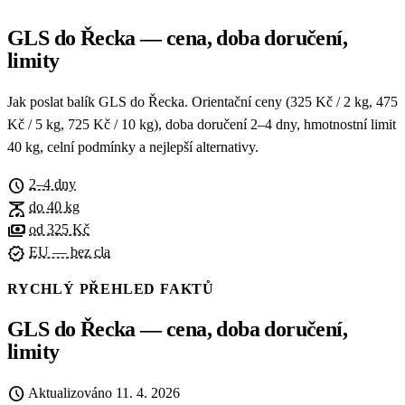
GLS do Řecka — cena, doba doručení,
limity
Jak poslat balík GLS do Řecka. Orientační ceny (325 Kč / 2 kg, 475
Kč / 5 kg, 725 Kč / 10 kg), doba doručení 2–4 dny, hmotnostní limit
40 kg, celní podmínky a nejlepší alternativy.
schedule
2–4 dny
scale
do 40 kg
payments
od 325 Kč
verified
EU — bez cla
RYCHLÝ PŘEHLED FAKTŮ
GLS do Řecka — cena, doba doručení,
limity
schedule
Aktualizováno
11. 4. 2026