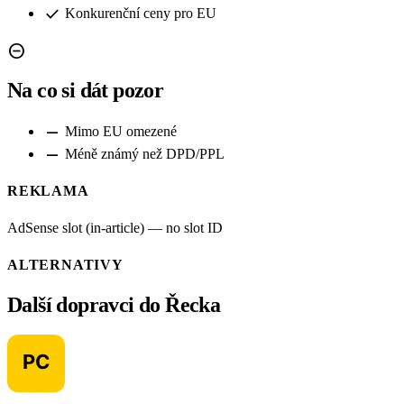
check
Konkurenční ceny pro EU
remove_circle
Na co si dát pozor
remove
Mimo EU omezené
remove
Méně známý než DPD/PPL
REKLAMA
AdSense slot (in-article) — no slot ID
ALTERNATIVY
Další dopravci do Řecka