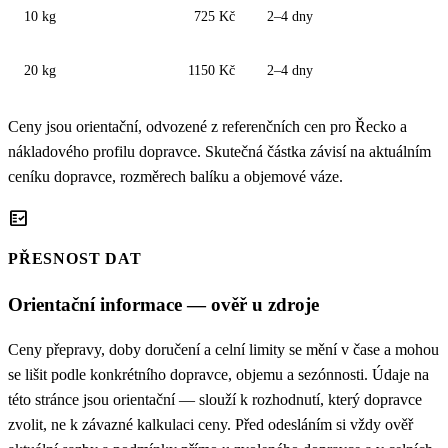
10 kg
725 Kč
2–4 dny
20 kg
1150 Kč
2–4 dny
Ceny jsou orientační, odvozené z referenčních cen pro Řecko a
nákladového profilu dopravce. Skutečná částka závisí na aktuálním
ceníku dopravce, rozměrech balíku a objemové váze.
fact_check
PŘESNOST DAT
Orientační informace — ověř u zdroje
Ceny přepravy, doby doručení a celní limity se mění v čase a mohou
se lišit podle konkrétního dopravce, objemu a sezónnosti. Údaje na
této stránce jsou orientační — slouží k rozhodnutí, který dopravce
zvolit, ne k závazné kalkulaci ceny. Před odesláním si vždy ověř