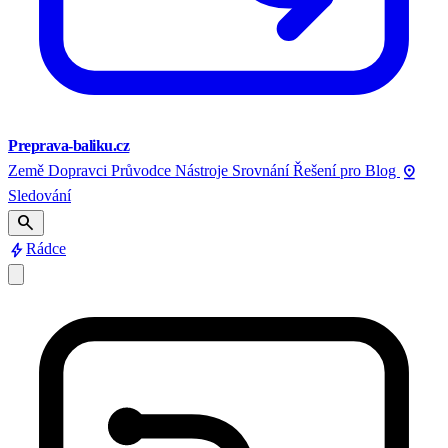
Preprava-baliku.cz
pin_drop
Země
Dopravci
Průvodce
Nástroje
Srovnání
Řešení pro
Blog
Sledování
search
bolt
Rádce