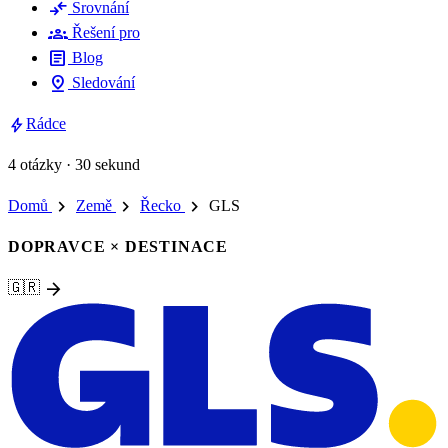
compare_arrows
Srovnání
groups
Řešení pro
article
Blog
pin_drop
Sledování
bolt
Rádce
4 otázky · 30 sekund
chevron_right
chevron_right
chevron_right
Domů
Země
Řecko
GLS
DOPRAVCE × DESTINACE
arrow_forward
🇬🇷