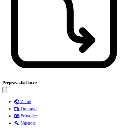
Preprava-baliku.cz
public
Země
local_shipping
Dopravci
menu_book
Průvodce
build
Nástroje