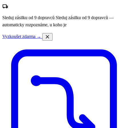
local_shipping
Sleduj zásilku od 9 dopravců
Sleduj zásilku od 9 dopravců —
automaticky rozpoznáme, u koho je
close
Vyzkoušet zdarma →