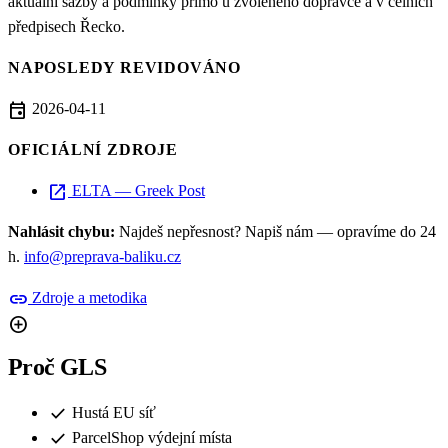
aktuální sazby a podmínky přímo u zvoleného dopravce a v celních
předpisech Řecko.
NAPOSLEDY REVIDOVÁNO
event
2026-04-11
OFICIÁLNÍ ZDROJE
open_in_new
ELTA — Greek Post
Nahlásit chybu:
Najdeš nepřesnost? Napiš nám — opravíme do 24
h.
info@preprava-baliku.cz
link
Zdroje a metodika
add_circle
Proč GLS
check
Hustá EU síť
check
ParcelShop výdejní místa