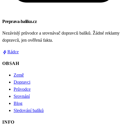
Preprava-baliku.cz
Nezávislý průvodce a srovnávač dopravců balíků. Žádné reklamy
dopravců, jen ověřená fakta.
bolt
Rádce
OBSAH
Země
Dopravci
Průvodce
Srovnání
Blog
Sledování balíků
INFO