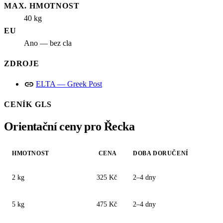
MAX. HMOTNOST
40 kg
EU
Ano — bez cla
ZDROJE
link
ELTA — Greek Post
CENÍK GLS
Orientační ceny pro Řecka
HMOTNOST
CENA
DOBA DORUČENÍ
2 kg
325 Kč
2–4 dny
5 kg
475 Kč
2–4 dny