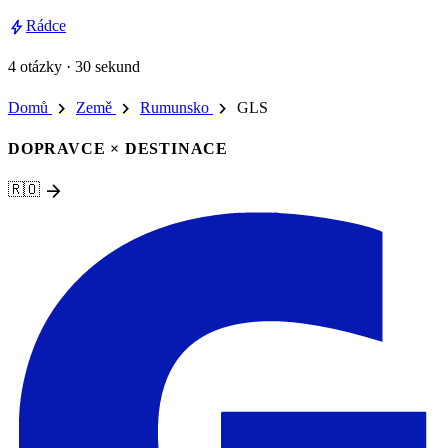
bolt
Rádce
4 otázky · 30 sekund
chevron_right
chevron_right
chevron_right
Domů
Země
Rumunsko
GLS
DOPRAVCE × DESTINACE
arrow_forward
🇷🇴