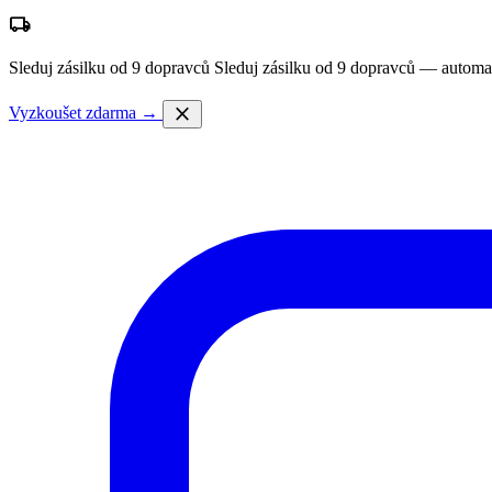
local_shipping
Sleduj zásilku od 9 dopravců
Sleduj zásilku od 9 dopravců — automa
close
Vyzkoušet zdarma →