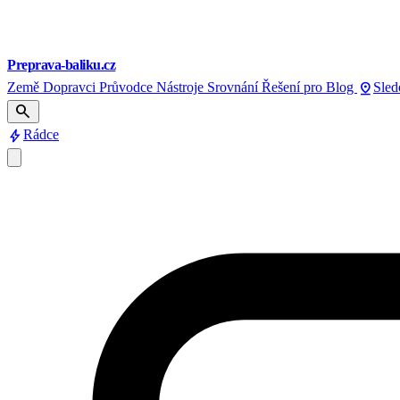
Preprava-baliku.cz
pin_drop
Země
Dopravci
Průvodce
Nástroje
Srovnání
Řešení pro
Blog
Sled
search
bolt
Rádce