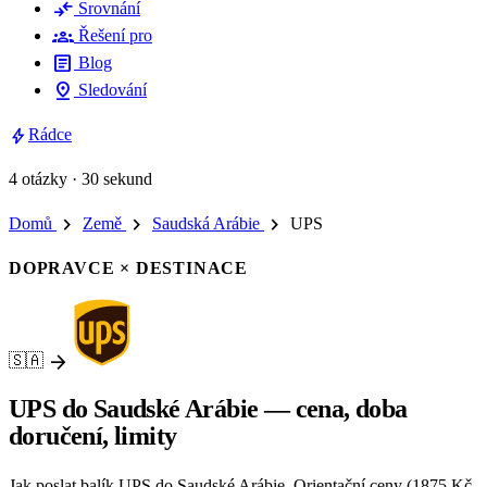
compare_arrows
Srovnání
groups
Řešení pro
article
Blog
pin_drop
Sledování
bolt
Rádce
4 otázky · 30 sekund
chevron_right
chevron_right
chevron_right
Domů
Země
Saudská Arábie
UPS
DOPRAVCE × DESTINACE
arrow_forward
🇸🇦
UPS do Saudské Arábie — cena, doba
doručení, limity
Jak poslat balík UPS do Saudské Arábie. Orientační ceny (1875 Kč