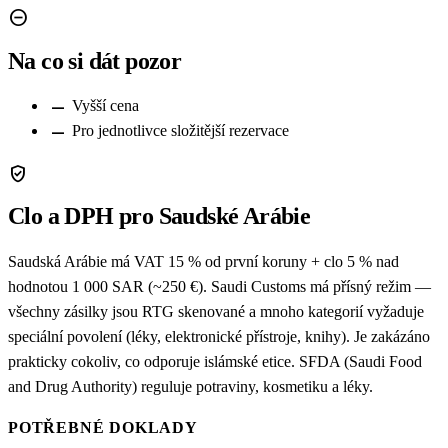
remove_circle
Na co si dát pozor
remove
Vyšší cena
remove
Pro jednotlivce složitější rezervace
verified_user
Clo a DPH pro Saudské Arábie
Saudská Arábie má VAT 15 % od první koruny + clo 5 % nad
hodnotou 1 000 SAR (~250 €). Saudi Customs má přísný režim —
všechny zásilky jsou RTG skenované a mnoho kategorií vyžaduje
speciální povolení (léky, elektronické přístroje, knihy). Je zakázáno
prakticky cokoliv, co odporuje islámské etice. SFDA (Saudi Food
and Drug Authority) reguluje potraviny, kosmetiku a léky.
POTŘEBNÉ DOKLADY