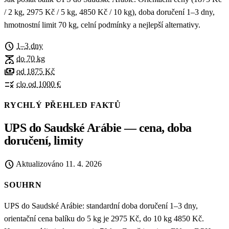
/ 2 kg, 2975 Kč / 5 kg, 4850 Kč / 10 kg), doba doručení 1–3 dny,
hmotnostní limit 70 kg, celní podmínky a nejlepší alternativy.
schedule
1–3 dny
scale
do 70 kg
payments
od 1875 Kč
rule
clo od 1000 €
RYCHLÝ PŘEHLED FAKTŮ
UPS do Saudské Arábie — cena, doba
doručení, limity
schedule
Aktualizováno
11. 4. 2026
SOUHRN
UPS do Saudské Arábie: standardní doba doručení 1–3 dny,
orientační cena balíku do 5 kg je 2975 Kč, do 10 kg 4850 Kč.