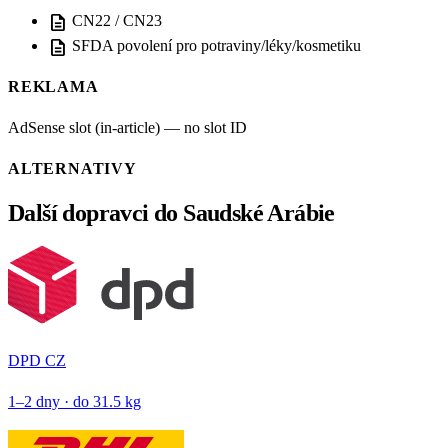
description
CN22 / CN23
description
SFDA povolení pro potraviny/léky/kosmetiku
REKLAMA
AdSense slot (in-article) — no slot ID
ALTERNATIVY
Další dopravci do Saudské Arábie
DPD CZ
1–2 dny · do 31.5 kg