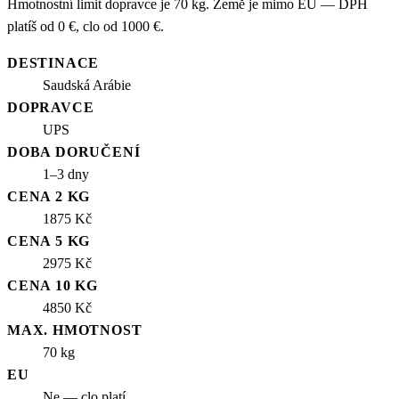
Hmotnostní limit dopravce je 70 kg. Země je mimo EU — DPH
platíš od 0 €, clo od 1000 €.
DESTINACE
Saudská Arábie
DOPRAVCE
UPS
DOBA DORUČENÍ
1–3 dny
CENA 2 KG
1875 Kč
CENA 5 KG
2975 Kč
CENA 10 KG
4850 Kč
MAX. HMOTNOST
70 kg
EU
Ne — clo platí