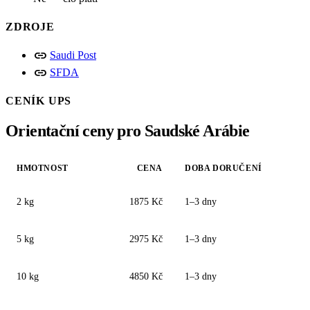
ZDROJE
link
Saudi Post
link
SFDA
CENÍK UPS
Orientační ceny pro Saudské Arábie
HMOTNOST
CENA
DOBA DORUČENÍ
2 kg
1875 Kč
1–3 dny
5 kg
2975 Kč
1–3 dny
10 kg
4850 Kč
1–3 dny