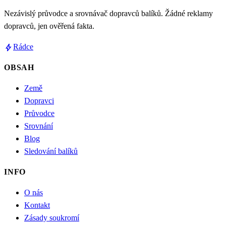
Nezávislý průvodce a srovnávač dopravců balíků. Žádné reklamy
dopravců, jen ověřená fakta.
bolt
Rádce
OBSAH
Země
Dopravci
Průvodce
Srovnání
Blog
Sledování balíků
INFO
O nás
Kontakt
Zásady soukromí