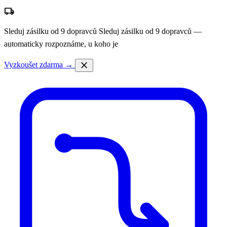
local_shipping
Sleduj zásilku od 9 dopravců
Sleduj zásilku od 9 dopravců —
automaticky rozpoznáme, u koho je
close
Vyzkoušet zdarma →