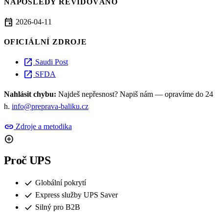
NAPOSLEDY REVIDOVÁNO
event
2026-04-11
OFICIÁLNÍ ZDROJE
open_in_new
Saudi Post
open_in_new
SFDA
Nahlásit chybu:
Najdeš nepřesnost? Napiš nám — opravíme do 24
h.
info@preprava-baliku.cz
link
Zdroje a metodika
add_circle
Proč UPS
check
Globální pokrytí
check
Express služby UPS Saver
check
Silný pro B2B