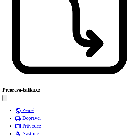
Preprava-baliku.cz
public
Země
local_shipping
Dopravci
menu_book
Průvodce
build
Nástroje