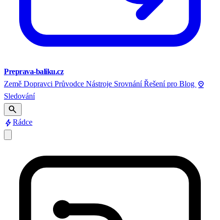
Preprava-baliku.cz
pin_drop
Země
Dopravci
Průvodce
Nástroje
Srovnání
Řešení pro
Blog
Sledování
search
bolt
Rádce