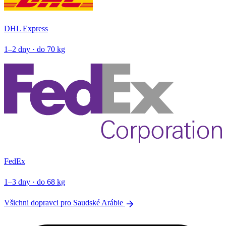
DHL Express
1–2 dny · do 70 kg
FedEx
1–3 dny · do 68 kg
arrow_forward
Všichni dopravci pro Saudské Arábie