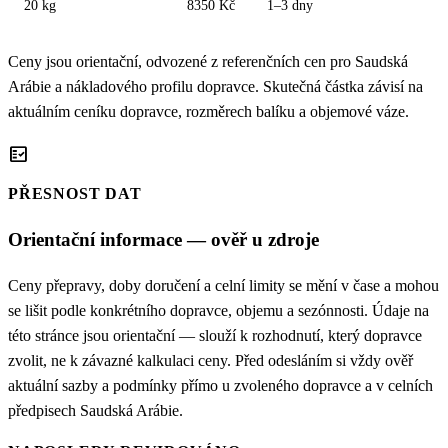
20 kg
8350 Kč
1–3 dny
Ceny jsou orientační, odvozené z referenčních cen pro Saudská
Arábie a nákladového profilu dopravce. Skutečná částka závisí na
aktuálním ceníku dopravce, rozměrech balíku a objemové váze.
fact_check
PŘESNOST DAT
Orientační informace — ověř u zdroje
Ceny přepravy, doby doručení a celní limity se mění v čase a mohou
se lišit podle konkrétního dopravce, objemu a sezónnosti. Údaje na
této stránce jsou orientační — slouží k rozhodnutí, který dopravce
zvolit, ne k závazné kalkulaci ceny. Před odesláním si vždy ověř
aktuální sazby a podmínky přímo u zvoleného dopravce a v celních
předpisech Saudská Arábie.