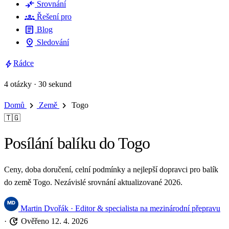
compare_arrows
Srovnání
groups
Řešení pro
article
Blog
pin_drop
Sledování
bolt
Rádce
4 otázky · 30 sekund
chevron_right
chevron_right
Domů
Země
Togo
🇹🇬
Posílání balíku do Togo
Ceny, doba doručení, celní podmínky a nejlepší dopravci pro balík
do země Togo. Nezávislé srovnání aktualizované 2026.
Martin Dvořák
· Editor & specialista na mezinárodní přepravu
update
·
Ověřeno 12. 4. 2026