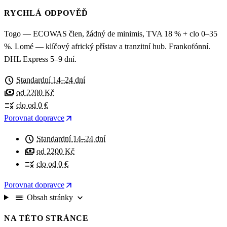
RYCHLÁ ODPOVĚĎ
Togo — ECOWAS člen, žádný de minimis, TVA 18 % + clo 0–35
%. Lomé — klíčový africký přístav a tranzitní hub. Frankofónní.
DHL Express 5–9 dní.
schedule
Standardní 14–24 dní
payments
od 2200 Kč
rule
clo od 0 €
arrow_outward
Porovnat dopravce
schedule
Standardní 14–24 dní
payments
od 2200 Kč
rule
clo od 0 €
arrow_outward
Porovnat dopravce
toc
expand_more
Obsah stránky
NA TÉTO STRÁNCE