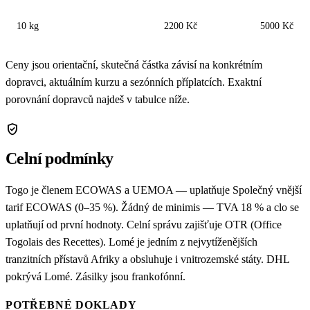
10 kg
2200 Kč
5000 Kč
Ceny jsou orientační, skutečná částka závisí na konkrétním
dopravci, aktuálním kurzu a sezónních příplatcích. Exaktní
porovnání dopravců najdeš v tabulce níže.
verified_user
Celní podmínky
Togo je členem ECOWAS a UEMOA — uplatňuje Společný vnější
tarif ECOWAS (0–35 %). Žádný de minimis — TVA 18 % a clo se
uplatňují od první hodnoty. Celní správu zajišťuje OTR (Office
Togolais des Recettes). Lomé je jedním z nejvytíženějších
tranzitních přístavů Afriky a obsluhuje i vnitrozemské státy. DHL
pokrývá Lomé. Zásilky jsou frankofónní.
POTŘEBNÉ DOKLADY