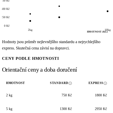
3750 Kč
2500 Kč
1250 Kč
0 Kč
2kg
10kg
HMOTNOST (KG)
Hodnoty jsou průměr nejlevnějšího standardu a nejrychlejšího
express. Skutečná cena závisí na dopravci.
CENY PODLE HMOTNOSTI
Orientační ceny a doba doručení
info
info
HMOTNOST
STANDARD
EXPRESS
2 kg
750 Kč
1800 Kč
5 kg
1300 Kč
2950 Kč