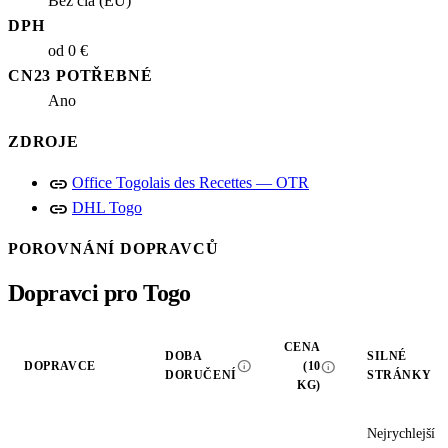
Bez cla (EU)
DPH
od 0 €
CN23 POTŘEBNÉ
Ano
ZDROJE
link
Office Togolais des Recettes — OTR
link
DHL Togo
POROVNÁNÍ DOPRAVCŮ
Dopravci pro Togo
CENA
DOBA
SILNÉ
info
info
DOPRAVCE
(10
DORUČENÍ
STRÁNKY
KG)
Nejrychlejší