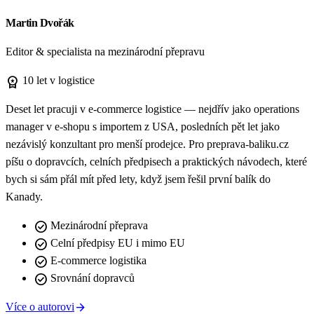
Martin Dvořák
Editor & specialista na mezinárodní přepravu
workspace_premium
10 let v logistice
Deset let pracuji v e-commerce logistice — nejdřív jako operations
manager v e-shopu s importem z USA, posledních pět let jako
nezávislý konzultant pro menší prodejce. Pro preprava-baliku.cz
píšu o dopravcích, celních předpisech a praktických návodech, které
bych si sám přál mít před lety, když jsem řešil první balík do
Kanady.
check_circle
Mezinárodní přeprava
check_circle
Celní předpisy EU i mimo EU
check_circle
E-commerce logistika
check_circle
Srovnání dopravců
arrow_forward
Více o autorovi