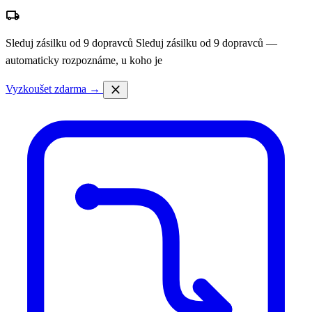
local_shipping
Sleduj zásilku od 9 dopravců
Sleduj zásilku od 9 dopravců —
automaticky rozpoznáme, u koho je
close
Vyzkoušet zdarma →