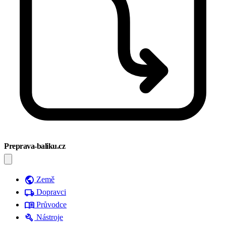
Preprava-baliku.cz
public
Země
local_shipping
Dopravci
menu_book
Průvodce
build
Nástroje