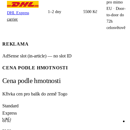
pro mimo
EU · Door-
1–2 dny
5500 Kč
DHL Express
to-door do
carrier
72h
celosvětově
REKLAMA
AdSense slot (in-article) — no slot ID
CENA PODLE HMOTNOSTI
Cena podle hmotnosti
Křivka cen pro balík do země Togo
Standard
Express
NA (KČ)
5000 Kč