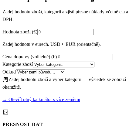
Zadej hodnotu zboží, kategorii a zjisti přesné náklady včetně cla a
DPH.
Hodnota zboží
(€)
Zadej hodnotu v eurech. USD ≈ EUR (orientačně).
Cena dopravy (volitelné)
(€)
Kategorie zboží
Odkud
receipt_long
Zadej hodnotu zboží a vyber kategorii — výsledek se zobrazí
okamžitě.
→ Otevřít plný kalkulátor s více zeměmi
fact_check
PŘESNOST DAT