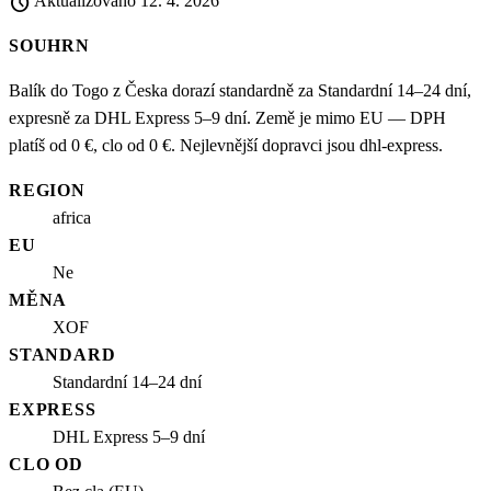
schedule
Aktualizováno
12. 4. 2026
SOUHRN
Balík do Togo z Česka dorazí standardně za Standardní 14–24 dní,
expresně za DHL Express 5–9 dní. Země je mimo EU — DPH
platíš od 0 €, clo od 0 €. Nejlevnější dopravci jsou dhl-express.
REGION
africa
EU
Ne
MĚNA
XOF
STANDARD
Standardní 14–24 dní
EXPRESS
DHL Express 5–9 dní
CLO OD