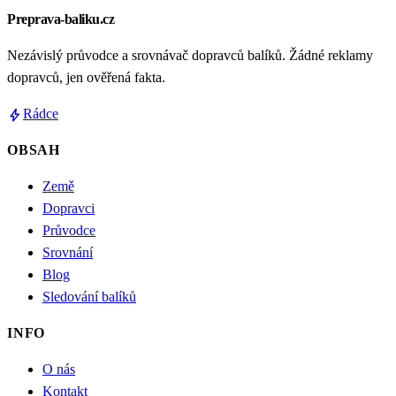
Preprava-baliku.cz
Nezávislý průvodce a srovnávač dopravců balíků. Žádné reklamy
dopravců, jen ověřená fakta.
bolt
Rádce
OBSAH
Země
Dopravci
Průvodce
Srovnání
Blog
Sledování balíků
INFO
O nás
Kontakt