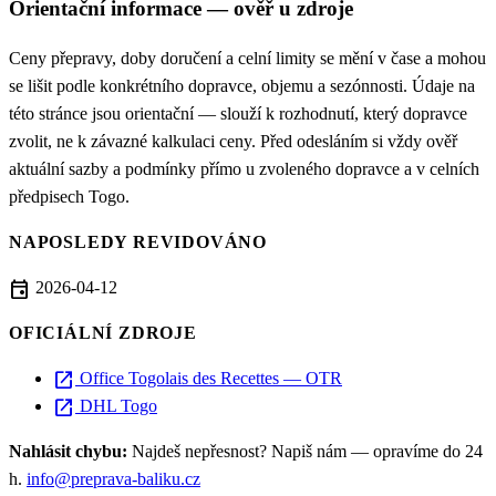
Orientační informace — ověř u zdroje
Ceny přepravy, doby doručení a celní limity se mění v čase a mohou
se lišit podle konkrétního dopravce, objemu a sezónnosti. Údaje na
této stránce jsou orientační — slouží k rozhodnutí, který dopravce
zvolit, ne k závazné kalkulaci ceny. Před odesláním si vždy ověř
aktuální sazby a podmínky přímo u zvoleného dopravce a v celních
předpisech Togo.
NAPOSLEDY REVIDOVÁNO
event
2026-04-12
OFICIÁLNÍ ZDROJE
open_in_new
Office Togolais des Recettes — OTR
open_in_new
DHL Togo
Nahlásit chybu:
Najdeš nepřesnost? Napiš nám — opravíme do 24
h.
info@preprava-baliku.cz