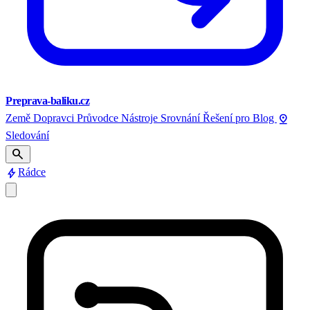
Preprava-baliku.cz
pin_drop
Země
Dopravci
Průvodce
Nástroje
Srovnání
Řešení pro
Blog
Sledování
search
bolt
Rádce