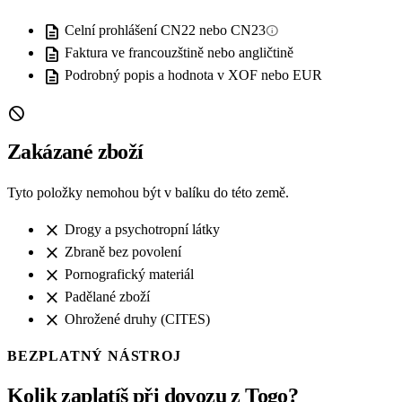
description
info
Celní prohlášení CN22 nebo CN23
description
Faktura ve francouzštině nebo angličtině
description
Podrobný popis a hodnota v XOF nebo EUR
block
Zakázané zboží
Tyto položky nemohou být v balíku do této země.
close
Drogy a psychotropní látky
close
Zbraně bez povolení
close
Pornografický materiál
close
Padělané zboží
close
Ohrožené druhy (CITES)
BEZPLATNÝ NÁSTROJ
Kolik zaplatíš při dovozu z Togo?