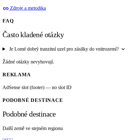
link
Zdroje a metodika
FAQ
Často kladené otázky
expand_more
Je Lomé dobrý tranzitní uzel pro zásilky do vnitrozemí?
Žádné otázky nevyhovují.
REKLAMA
AdSense slot (footer) — no slot ID
PODOBNÉ DESTINACE
Podobné destinace
Další země ve stejném regionu