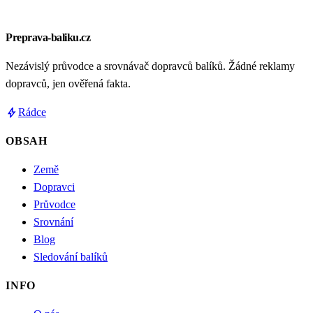
Preprava-baliku.cz
Nezávislý průvodce a srovnávač dopravců balíků. Žádné reklamy
dopravců, jen ověřená fakta.
bolt
Rádce
OBSAH
Země
Dopravci
Průvodce
Srovnání
Blog
Sledování balíků
INFO