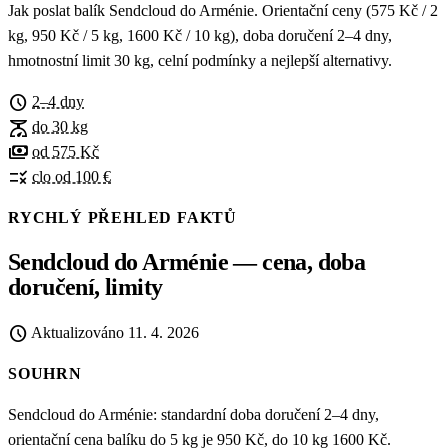
Jak poslat balík Sendcloud do Arménie. Orientační ceny (575 Kč / 2
kg, 950 Kč / 5 kg, 1600 Kč / 10 kg), doba doručení 2–4 dny,
hmotnostní limit 30 kg, celní podmínky a nejlepší alternativy.
schedule
2–4 dny
scale
do 30 kg
payments
od 575 Kč
rule
clo od 100 €
RYCHLÝ PŘEHLED FAKTŮ
Sendcloud do Arménie — cena, doba
doručení, limity
schedule
Aktualizováno
11. 4. 2026
SOUHRN
Sendcloud do Arménie: standardní doba doručení 2–4 dny,
orientační cena balíku do 5 kg je 950 Kč, do 10 kg 1600 Kč.