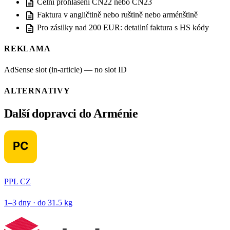
description
Celní prohlášení CN22 nebo CN23
description
Faktura v angličtině nebo ruštině nebo arménštině
description
Pro zásilky nad 200 EUR: detailní faktura s HS kódy
REKLAMA
AdSense slot (in-article) — no slot ID
ALTERNATIVY
Další dopravci do Arménie
PPL CZ
1–3 dny · do 31.5 kg