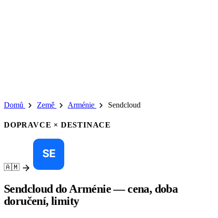
chevron_right
chevron_right
chevron_right
Domů
Země
Arménie
Sendcloud
DOPRAVCE × DESTINACE
arrow_forward
🇦🇲
Sendcloud do Arménie — cena, doba
doručení, limity