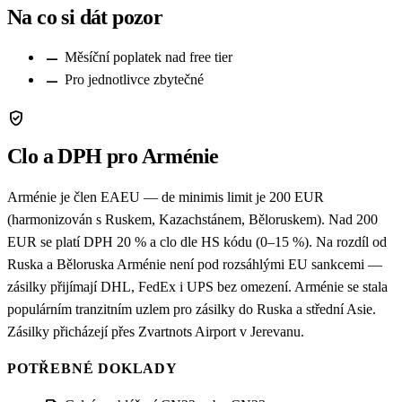
Na co si dát pozor
remove
Měsíční poplatek nad free tier
remove
Pro jednotlivce zbytečné
verified_user
Clo a DPH pro Arménie
Arménie je člen EAEU — de minimis limit je 200 EUR
(harmonizován s Ruskem, Kazachstánem, Běloruskem). Nad 200
EUR se platí DPH 20 % a clo dle HS kódu (0–15 %). Na rozdíl od
Ruska a Běloruska Arménie není pod rozsáhlými EU sankcemi —
zásilky přijímají DHL, FedEx i UPS bez omezení. Arménie se stala
populárním tranzitním uzlem pro zásilky do Ruska a střední Asie.
Zásilky přicházejí přes Zvartnots Airport v Jerevanu.
POTŘEBNÉ DOKLADY