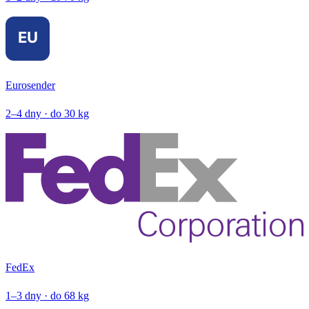
Eurosender
2–4 dny · do 30 kg
FedEx
1–3 dny · do 68 kg