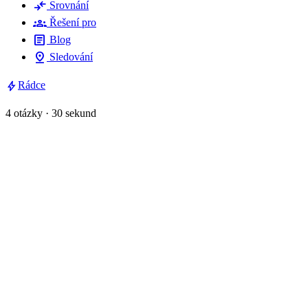
compare_arrows
Srovnání
groups
Řešení pro
article
Blog
pin_drop
Sledování
bolt
Rádce
4 otázky · 30 sekund