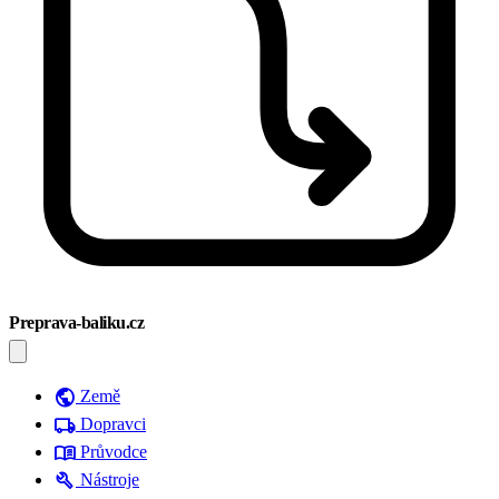
Preprava-baliku.cz
public
Země
local_shipping
Dopravci
menu_book
Průvodce
build
Nástroje