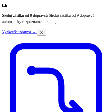
local_shipping
Sleduj zásilku od 9 dopravců
Sleduj zásilku od 9 dopravců —
automaticky rozpoznáme, u koho je
close
Vyzkoušet zdarma →