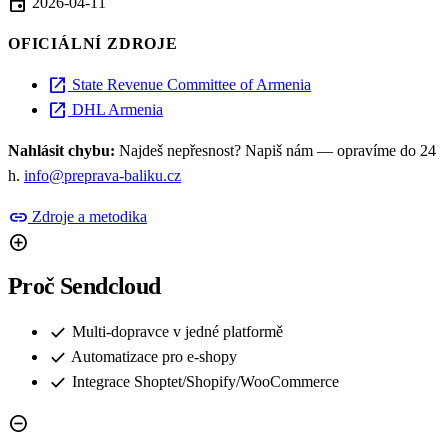
event
2026-04-11
OFICIÁLNÍ ZDROJE
open_in_new
State Revenue Committee of Armenia
open_in_new
DHL Armenia
Nahlásit chybu:
Najdeš nepřesnost? Napiš nám — opravíme do 24
h.
info@preprava-baliku.cz
link
Zdroje a metodika
add_circle
Proč Sendcloud
check
Multi-dopravce v jedné platformě
check
Automatizace pro e-shopy
check
Integrace Shoptet/Shopify/WooCommerce
remove_circle