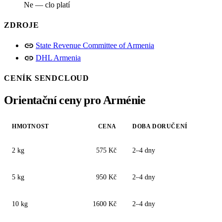
Ne — clo platí
ZDROJE
link
State Revenue Committee of Armenia
link
DHL Armenia
CENÍK SENDCLOUD
Orientační ceny pro Arménie
HMOTNOST
CENA
DOBA DORUČENÍ
2 kg
575 Kč
2–4 dny
5 kg
950 Kč
2–4 dny
10 kg
1600 Kč
2–4 dny