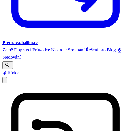
Preprava-baliku.cz
pin_drop
Země
Dopravci
Průvodce
Nástroje
Srovnání
Řešení pro
Blog
Sledování
search
bolt
Rádce