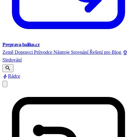
Preprava-baliku.cz
pin_drop
Země
Dopravci
Průvodce
Nástroje
Srovnání
Řešení pro
Blog
Sledování
search
bolt
Rádce