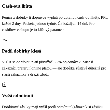
Cash-out lhůta
Peníze z dobírky ti dopravce vyplatí po uplynutí cash-out lhůty. PPL
každé 2 dny, Packeta jednou týdně, ČP každých 14 dní. Pro
cashflow e-shopu je to klíčový parametr.
trending_down
Podíl dobírky klesá
V ČR se dobírkou platí přibližně 35 % objednávek. Mladší
zákazníci preferují online platbu — ale dobírka zůstává důležitá pro
starší zákazníky a dražší zboží.
assignment_return
Vyšší odmítnutí
Dobírkové zásilky mají vyšší podíl odmítnutí (zákazník si zásilku