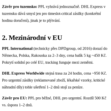
Závěr pro tuzemsko:
PPL vyhrává jednoznačně. DHL Express v
tuzemsku dává smysl jen pro timeslot-critical zásilky (konkrétní
hodina doručení), jinak je to plýtvání.
2. Mezinárodní v EU
PPL International
(technicky přes DPDgroup, od 2016) dorazí do
Německa, Polska, Rakouska za 2–3 dny, cena balík 5 kg ~450 Kč.
Pokrytí solidní po celé EU, tracking funguje mezi zeměmi.
DHL Express Worldwide
stejná trasa za 24 hodin, cena ~950 Kč.
Pro urgentní zásilky (reklamované zboží, lékařské vzorky, kritické
náhradní díly) tohle ušetření 1–2 dnů stojí za peníze.
Závěr pro EU:
PPL pro běžné, DHL pro urgentní. Rozdíl 500 Kč
vs. úspora 1–2 dnů.