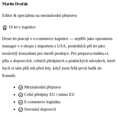
Martin Dvořák
Editor & specialista na mezinárodní přepravu
workspace_premium
10 let v logistice
Deset let pracuji v e-commerce logistice — nejdřív jako operations
manager v e-shopu s importem z USA, posledních pět let jako
nezávislý konzultant pro menší prodejce. Pro preprava-baliku.cz
píšu o dopravcích, celních předpisech a praktických návodech, které
bych si sám přál mít před lety, když jsem řešil první balík do
Kanady.
check_circle
Mezinárodní přeprava
check_circle
Celní předpisy EU i mimo EU
check_circle
E-commerce logistika
check_circle
Srovnání dopravců