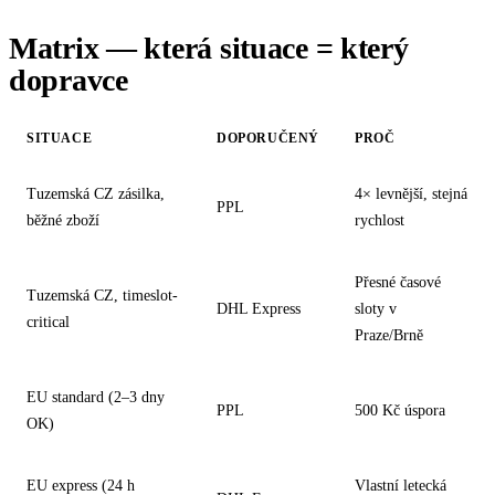
Matrix — která situace = který
dopravce
SITUACE
DOPORUČENÝ
PROČ
Tuzemská CZ zásilka,
4× levnější, stejná
PPL
běžné zboží
rychlost
Přesné časové
Tuzemská CZ, timeslot-
DHL Express
sloty v
critical
Praze/Brně
EU standard (2–3 dny
PPL
500 Kč úspora
OK)
EU express (24 h
Vlastní letecká