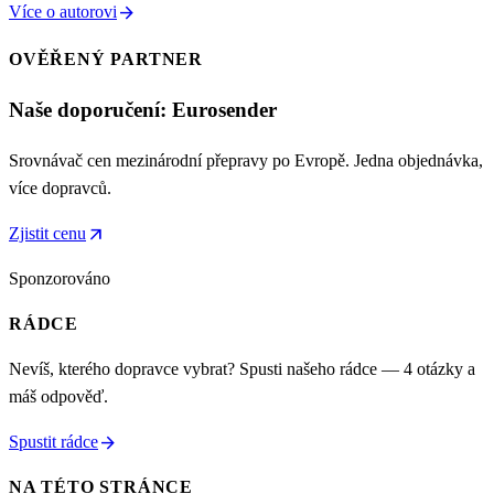
arrow_forward
Více o autorovi
OVĚŘENÝ PARTNER
Naše doporučení: Eurosender
Srovnávač cen mezinárodní přepravy po Evropě. Jedna objednávka,
více dopravců.
arrow_outward
Zjistit cenu
Sponzorováno
RÁDCE
Nevíš, kterého dopravce vybrat? Spusti našeho rádce — 4 otázky a
máš odpověď.
arrow_forward
Spustit rádce
NA TÉTO STRÁNCE