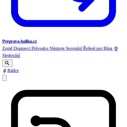
Preprava-baliku.cz
pin_drop
Země
Dopravci
Průvodce
Nástroje
Srovnání
Řešení pro
Blog
Sledování
search
bolt
Rádce