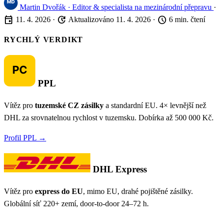
Martin Dvořák
· Editor & specialista na mezinárodní přepravu
·
event
update
schedule
11. 4. 2026
·
Aktualizováno 11. 4. 2026
·
6 min. čtení
RYCHLÝ VERDIKT
PPL
Vítěz pro
tuzemské CZ zásilky
a standardní EU. 4× levnější než
DHL za srovnatelnou rychlost v tuzemsku. Dobírka až 500 000 Kč.
Profil PPL →
DHL Express
Vítěz pro
express do EU
, mimo EU, drahé pojištěné zásilky.
Globální síť 220+ zemí, door-to-door 24–72 h.