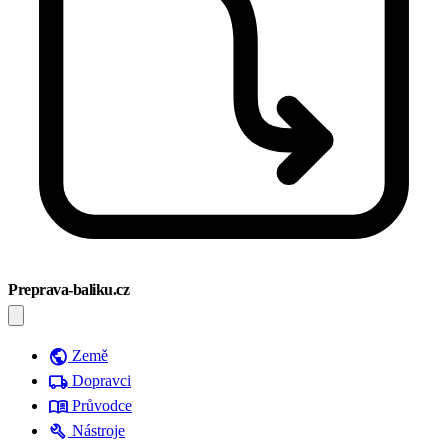
Preprava-baliku.cz
public
Země
local_shipping
Dopravci
menu_book
Průvodce
build
Nástroje