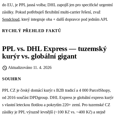
do EU, je PPL jasná volba; DHL zapojíš jen pro specifické urgentní
zásilky. Pokud potřebuješ flexibilní multi-carrier řešení, zvaž
Sendcloud
, který integruje oba + další dopravce pod jedním API.
RYCHLÝ PŘEHLED FAKTŮ
PPL vs. DHL Express — tuzemský
kurýr vs. globální gigant
schedule
Aktualizováno
11. 4. 2026
SOUHRN
PPL CZ je český domácí kurýr s B2B tradicí a 4 000 ParcelShopy,
od 2016 součást DPDgroup. DHL Express je globální express kurýr
s vlastní leteckou flotilou a pokrytím 220+ zemí. Pro tuzemské CZ
zásilky je PPL výrazně levnější (~100 Kč vs. ~400 Kč) a stejně