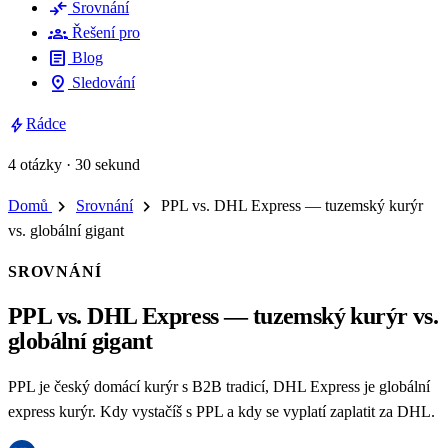
compare_arrows
Srovnání
groups
Řešení pro
article
Blog
pin_drop
Sledování
bolt
Rádce
4 otázky · 30 sekund
chevron_right
chevron_right
Domů
Srovnání
PPL vs. DHL Express — tuzemský kurýr
vs. globální gigant
SROVNÁNÍ
PPL vs. DHL Express — tuzemský kurýr vs.
globální gigant
PPL je český domácí kurýr s B2B tradicí, DHL Express je globální
express kurýr. Kdy vystačíš s PPL a kdy se vyplatí zaplatit za DHL.