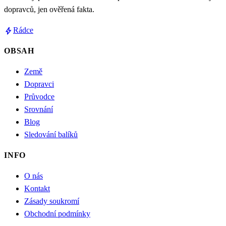
dopravců, jen ověřená fakta.
bolt
Rádce
OBSAH
Země
Dopravci
Průvodce
Srovnání
Blog
Sledování balíků
INFO
O nás
Kontakt
Zásady soukromí
Obchodní podmínky