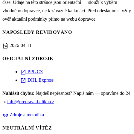
čase. Údaje na této stránce jsou orientační — slouží k výběru
vhodného dopravce, ne k závazné kalkulaci. Před odesláním si vždy
ověř aktuální podmínky přímo na webu dopravce.
NAPOSLEDY REVIDOVÁNO
event
2026-04-11
OFICIÁLNÍ ZDROJE
open_in_new
PPL CZ
open_in_new
DHL Express
Nahlásit chybu:
Najdeš nepřesnost? Napiš nám — opravíme do 24
h.
info@preprava-baliku.cz
link
Zdroje a metodika
NEUTRÁLNÍ VÍTĚZ