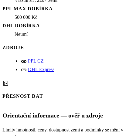
Vlastní síť, 220+ zemí
PPL MAX DOBÍRKA
500 000 Kč
DHL DOBÍRKA
Neumí
ZDROJE
link
PPL CZ
link
DHL Express
fact_check
PŘESNOST DAT
Orientační informace — ověř u zdroje
Limity hmotnosti, ceny, dostupnost zemí a podmínky se mění v