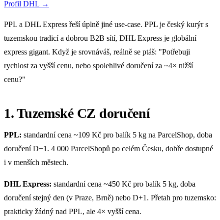
Profil DHL →
PPL a DHL Express řeší úplně jiné use-case. PPL je český kurýr s
tuzemskou tradicí a dobrou B2B sítí, DHL Express je globální
express gigant. Když je srovnáváš, reálně se ptáš: "Potřebuji
rychlost za vyšší cenu, nebo spolehlivé doručení za ~4× nižší
cenu?"
1. Tuzemské CZ doručení
PPL:
standardní cena ~109 Kč pro balík 5 kg na ParcelShop, doba
doručení D+1. 4 000 ParcelShopů po celém Česku, dobře dostupné
i v menších městech.
DHL Express:
standardní cena ~450 Kč pro balík 5 kg, doba
doručení stejný den (v Praze, Brně) nebo D+1. Přetah pro tuzemsko:
prakticky žádný nad PPL, ale 4× vyšší cena.