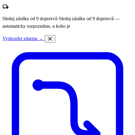
local_shipping
Sleduj zásilku od 9 dopravců
Sleduj zásilku od 9 dopravců —
automaticky rozpoznáme, u koho je
close
Vyzkoušet zdarma →