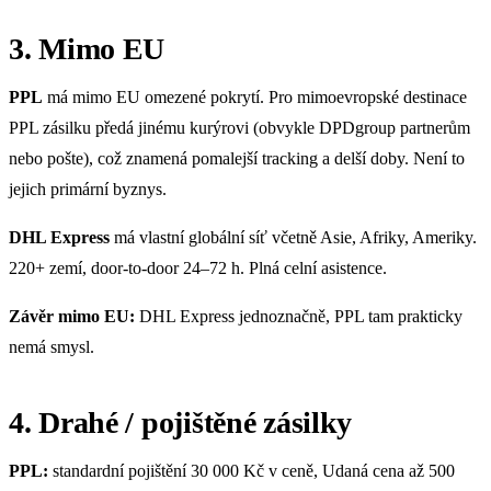
3. Mimo EU
PPL
má mimo EU omezené pokrytí. Pro mimoevropské destinace
PPL zásilku předá jinému kurýrovi (obvykle DPDgroup partnerům
nebo pošte), což znamená pomalejší tracking a delší doby. Není to
jejich primární byznys.
DHL Express
má vlastní globální síť včetně Asie, Afriky, Ameriky.
220+ zemí, door-to-door 24–72 h. Plná celní asistence.
Závěr mimo EU:
DHL Express jednoznačně, PPL tam prakticky
nemá smysl.
4. Drahé / pojištěné zásilky
PPL:
standardní pojištění 30 000 Kč v ceně, Udaná cena až 500