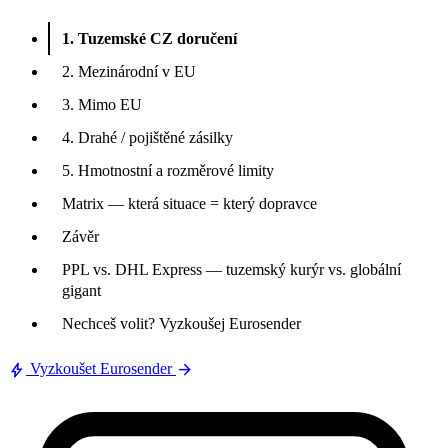
1. Tuzemské CZ doručení
2. Mezinárodní v EU
3. Mimo EU
4. Drahé / pojištěné zásilky
5. Hmotnostní a rozměrové limity
Matrix — která situace = který dopravce
Závěr
PPL vs. DHL Express — tuzemský kurýr vs. globální
gigant
Nechceš volit? Vyzkoušej Eurosender
bolt
arrow_forward
Vyzkoušet Eurosender