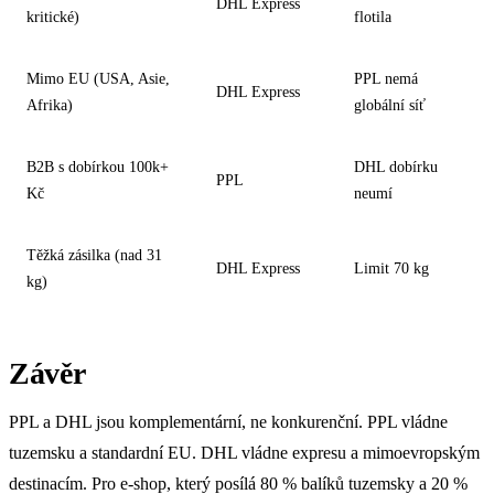
DHL Express
kritické)
flotila
Mimo EU (USA, Asie,
PPL nemá
DHL Express
Afrika)
globální síť
B2B s dobírkou 100k+
DHL dobírku
PPL
Kč
neumí
Těžká zásilka (nad 31
DHL Express
Limit 70 kg
kg)
Závěr
PPL a DHL jsou komplementární, ne konkurenční. PPL vládne
tuzemsku a standardní EU. DHL vládne expresu a mimoevropským
destinacím. Pro e-shop, který posílá 80 % balíků tuzemsky a 20 %