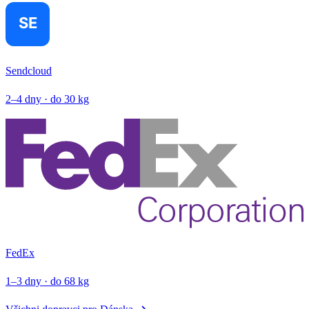
Sendcloud
2–4 dny · do 30 kg
FedEx
1–3 dny · do 68 kg