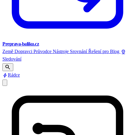
Preprava-baliku.cz
pin_drop
Země
Dopravci
Průvodce
Nástroje
Srovnání
Řešení pro
Blog
Sledování
search
bolt
Rádce