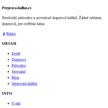
Preprava-baliku.cz
Nezávislý průvodce a srovnávač dopravců balíků. Žádné reklamy
dopravců, jen ověřená fakta.
bolt
Rádce
OBSAH
Země
Dopravci
Průvodce
Srovnání
Blog
Sledování balíků
INFO
O nás