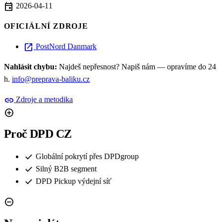
event
2026-04-11
OFICIÁLNÍ ZDROJE
open_in_new
PostNord Danmark
Nahlásit chybu:
Najdeš nepřesnost? Napiš nám — opravíme do 24
h.
info@preprava-baliku.cz
link
Zdroje a metodika
add_circle
Proč DPD CZ
check
Globální pokrytí přes DPDgroup
check
Silný B2B segment
check
DPD Pickup výdejní síť
remove_circle