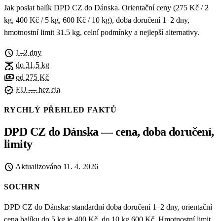
Jak poslat balík DPD CZ do Dánska. Orientační ceny (275 Kč / 2
kg, 400 Kč / 5 kg, 600 Kč / 10 kg), doba doručení 1–2 dny,
hmotnostní limit 31.5 kg, celní podmínky a nejlepší alternativy.
schedule
1–2 dny
scale
do 31.5 kg
payments
od 275 Kč
verified
EU — bez cla
RYCHLÝ PŘEHLED FAKTŮ
DPD CZ do Dánska — cena, doba doručení,
limity
schedule
Aktualizováno
11. 4. 2026
SOUHRN
DPD CZ do Dánska: standardní doba doručení 1–2 dny, orientační
cena balíku do 5 kg je 400 Kč, do 10 kg 600 Kč. Hmotnostní limit