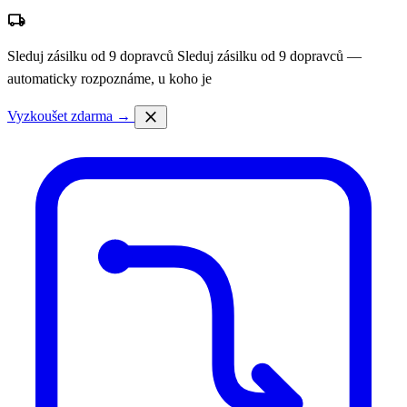
local_shipping
Sleduj zásilku od 9 dopravců
Sleduj zásilku od 9 dopravců —
automaticky rozpoznáme, u koho je
close
Vyzkoušet zdarma →