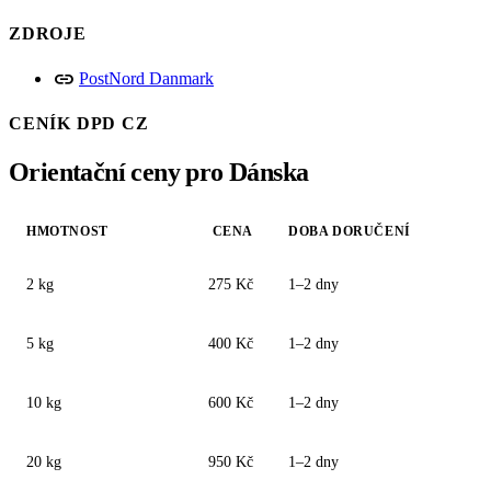
ZDROJE
link
PostNord Danmark
CENÍK DPD CZ
Orientační ceny pro Dánska
HMOTNOST
CENA
DOBA DORUČENÍ
2 kg
275 Kč
1–2 dny
5 kg
400 Kč
1–2 dny
10 kg
600 Kč
1–2 dny
20 kg
950 Kč
1–2 dny