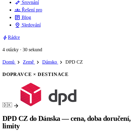
compare_arrows
Srovnání
groups
Řešení pro
article
Blog
pin_drop
Sledování
bolt
Rádce
4 otázky · 30 sekund
chevron_right
chevron_right
chevron_right
Domů
Země
Dánsko
DPD CZ
DOPRAVCE × DESTINACE
arrow_forward
🇩🇰
DPD CZ do Dánska — cena, doba doručení,
limity