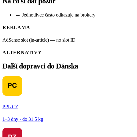
Na co si dát pozor
remove
Jednotlivce často odkazuje na brokery
REKLAMA
AdSense slot (in-article) — no slot ID
ALTERNATIVY
Další dopravci do Dánska
PPL CZ
1–3 dny · do 31.5 kg