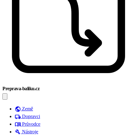
Preprava-baliku.cz
public
Země
local_shipping
Dopravci
menu_book
Průvodce
build
Nástroje