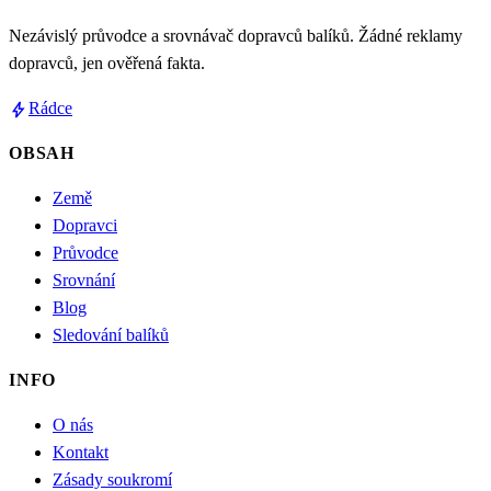
Nezávislý průvodce a srovnávač dopravců balíků. Žádné reklamy
dopravců, jen ověřená fakta.
bolt
Rádce
OBSAH
Země
Dopravci
Průvodce
Srovnání
Blog
Sledování balíků
INFO
O nás
Kontakt
Zásady soukromí