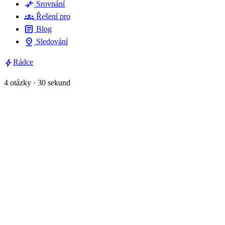
compare_arrows
Srovnání
groups
Řešení pro
article
Blog
pin_drop
Sledování
bolt
Rádce
4 otázky · 30 sekund