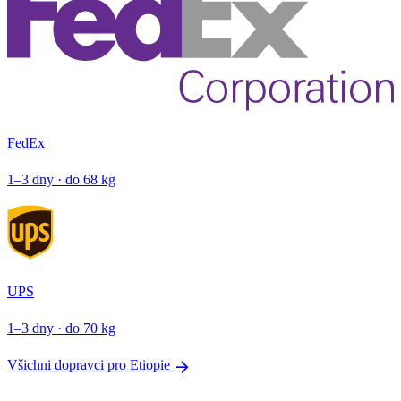
FedEx
1–3 dny · do 68 kg
UPS
1–3 dny · do 70 kg
arrow_forward
Všichni dopravci pro Etiopie