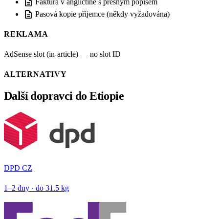
description
Faktura v angličtině s přesným popisem
description
Pasová kopie příjemce (někdy vyžadována)
REKLAMA
AdSense slot (in-article) — no slot ID
ALTERNATIVY
Další dopravci do Etiopie
DPD CZ
1–2 dny · do 31.5 kg