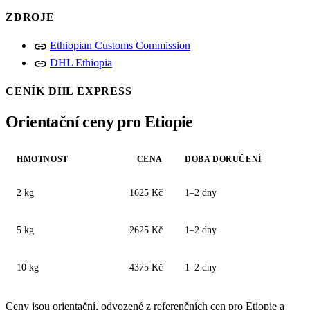
ZDROJE
link
Ethiopian Customs Commission
link
DHL Ethiopia
CENÍK DHL EXPRESS
Orientační ceny pro Etiopie
HMOTNOST
CENA
DOBA DORUČENÍ
2 kg
1625 Kč
1–2 dny
5 kg
2625 Kč
1–2 dny
10 kg
4375 Kč
1–2 dny
Ceny jsou orientační, odvozené z referenčních cen pro Etiopie a