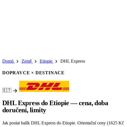
chevron_right
chevron_right
chevron_right
Domů
Země
Etiopie
DHL Express
DOPRAVCE × DESTINACE
arrow_forward
🇪🇹
DHL Express do Etiopie — cena, doba
doručení, limity
Jak poslat balík DHL Express do Etiopie. Orientační ceny (1625 Kč