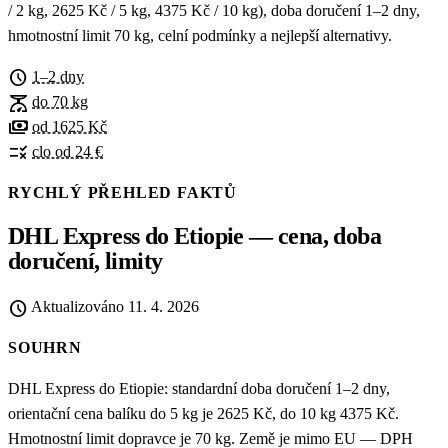
/ 2 kg, 2625 Kč / 5 kg, 4375 Kč / 10 kg), doba doručení 1–2 dny,
hmotnostní limit 70 kg, celní podmínky a nejlepší alternativy.
schedule
1–2 dny
scale
do 70 kg
payments
od 1625 Kč
rule
clo od 24 €
RYCHLÝ PŘEHLED FAKTŮ
DHL Express do Etiopie — cena, doba
doručení, limity
schedule
Aktualizováno
11. 4. 2026
SOUHRN
DHL Express do Etiopie: standardní doba doručení 1–2 dny,
orientační cena balíku do 5 kg je 2625 Kč, do 10 kg 4375 Kč.
Hmotnostní limit dopravce je 70 kg. Země je mimo EU — DPH