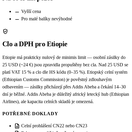
remove
Vyšší cena
remove
Pro malé balíky nevýhodné
verified_user
Clo a DPH pro Etiopie
Etiopie má prakticky nulový de minimis limit — osobní zásilky do
25 USD (~24 €) jsou zpravidla propuštěny bez cla. Nad 25 USD se
platí VAT 15 % a clo dle HS kódu (0–35 %). Etiopský celní systém
(Ethiopian Customs Commission) je pověstný zdlouhavým
odbavením — zásilky přicházejí přes Addis Abeba a čekání 14–30
dní je běžné. Addis Abeba je důležitý africký letecký hub (Ethiopian
Airlines), ale kapacita celních skladů je omezená.
POTŘEBNÉ DOKLADY
description
Celní prohlášení CN22 nebo CN23