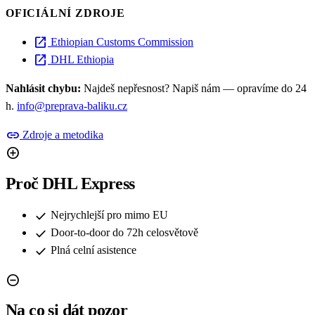
OFICIÁLNÍ ZDROJE
open_in_new
Ethiopian Customs Commission
open_in_new
DHL Ethiopia
Nahlásit chybu:
Najdeš nepřesnost? Napiš nám — opravíme do 24
h.
info@preprava-baliku.cz
link
Zdroje a metodika
add_circle
Proč DHL Express
check
Nejrychlejší pro mimo EU
check
Door-to-door do 72h celosvětově
check
Plná celní asistence
remove_circle
Na co si dát pozor