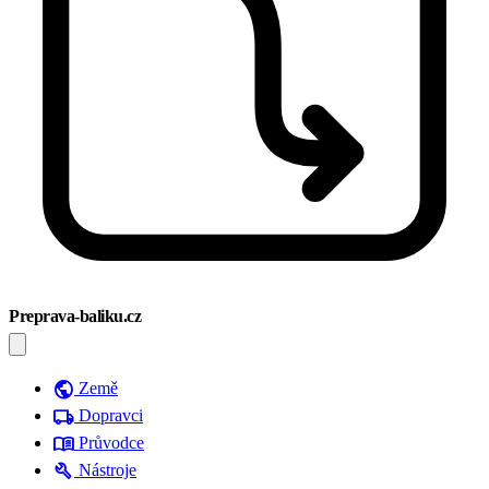
Preprava-baliku.cz
public
Země
local_shipping
Dopravci
menu_book
Průvodce
build
Nástroje