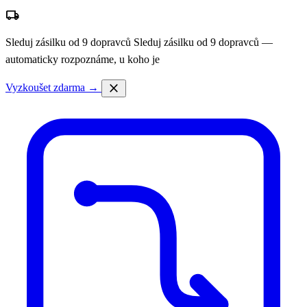
local_shipping
Sleduj zásilku od 9 dopravců
Sleduj zásilku od 9 dopravců —
automaticky rozpoznáme, u koho je
close
Vyzkoušet zdarma →