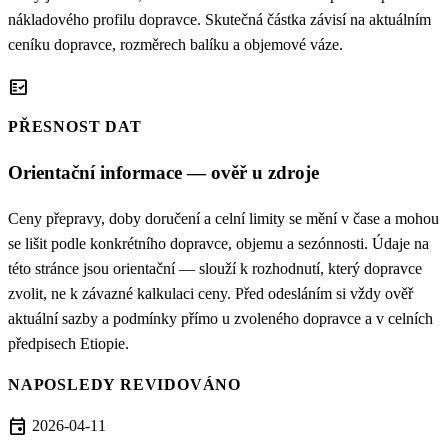
nákladového profilu dopravce. Skutečná částka závisí na aktuálním
ceníku dopravce, rozměrech balíku a objemové váze.
fact_check
PŘESNOST DAT
Orientační informace — ověř u zdroje
Ceny přepravy, doby doručení a celní limity se mění v čase a mohou
se lišit podle konkrétního dopravce, objemu a sezónnosti. Údaje na
této stránce jsou orientační — slouží k rozhodnutí, který dopravce
zvolit, ne k závazné kalkulaci ceny. Před odesláním si vždy ověř
aktuální sazby a podmínky přímo u zvoleného dopravce a v celních
předpisech Etiopie.
NAPOSLEDY REVIDOVÁNO
event
2026-04-11