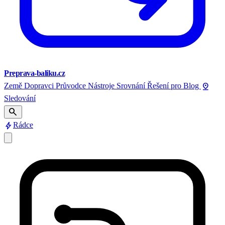
Preprava-baliku.cz
pin_drop
Země
Dopravci
Průvodce
Nástroje
Srovnání
Řešení pro
Blog
Sledování
search
bolt
Rádce