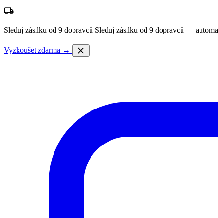
local_shipping
Sleduj zásilku od 9 dopravců
Sleduj zásilku od 9 dopravců — automa
close
Vyzkoušet zdarma →