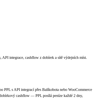
PI integrace, cashflow z dobírek a sítě výdejních míst.
D nebo PPL s API integrací přes Balíkobota nebo WooCommerce
a dobírkový cashflow — PPL posílá peníze každé 2 dny,