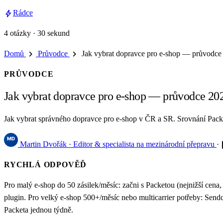
bolt
Rádce
4 otázky · 30 sekund
chevron_right
chevron_right
Domů
Průvodce
Jak vybrat dopravce pro e-shop — průvodce
PRŮVODCE
Jak vybrat dopravce pro e-shop — průvodce 20
Jak vybrat správného dopravce pro e-shop v ČR a SR. Srovnání Packe
e
Martin Dvořák
· Editor & specialista na mezinárodní přepravu
·
RYCHLÁ ODPOVĚĎ
Pro malý e-shop do 50 zásilek/měsíc: začni s Packetou (nejnižší cen
plugin. Pro velký e-shop 500+/měsíc nebo multicarrier potřeby: Sen
Packeta jednou týdně.