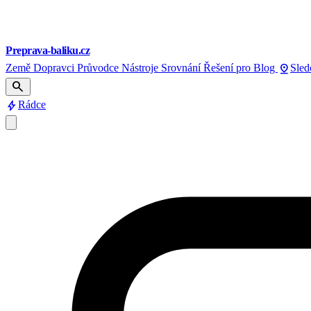
Preprava-baliku.cz
pin_drop
Země
Dopravci
Průvodce
Nástroje
Srovnání
Řešení pro
Blog
Sled
search
bolt
Rádce