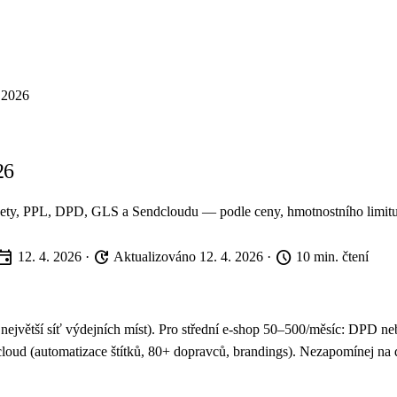
 2026
26
ty, PPL, DPD, GLS a Sendcloudu — podle ceny, hmotnostního limitu, A
vent
update
schedule
12. 4. 2026
·
Aktualizováno 12. 4. 2026
·
10 min. čtení
a, největší síť výdejních míst). Pro střední e-shop 50–500/měsíc: DP
dcloud (automatizace štítků, 80+ dopravců, brandings). Nezapomínej n