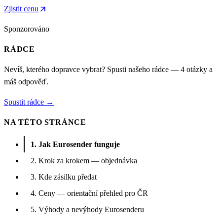
arrow_outward
Zjistit cenu
Sponzorováno
RÁDCE
Nevíš, kterého dopravce vybrat? Spusti našeho rádce — 4 otázky a
máš odpověď.
Spustit rádce →
NA TÉTO STRÁNCE
1. Jak Eurosender funguje
2. Krok za krokem — objednávka
3. Kde zásilku předat
4. Ceny — orientační přehled pro ČR
5. Výhody a nevýhody Eurosenderu