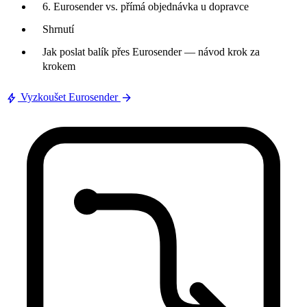
6. Eurosender vs. přímá objednávka u dopravce
Shrnutí
Jak poslat balík přes Eurosender — návod krok za
krokem
bolt
arrow_forward
Vyzkoušet Eurosender