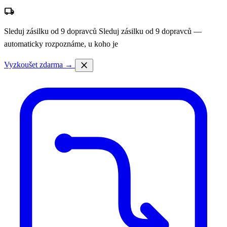
local_shipping
Sleduj zásilku od 9 dopravců
Sleduj zásilku od 9 dopravců —
automaticky rozpoznáme, u koho je
close
Vyzkoušet zdarma →