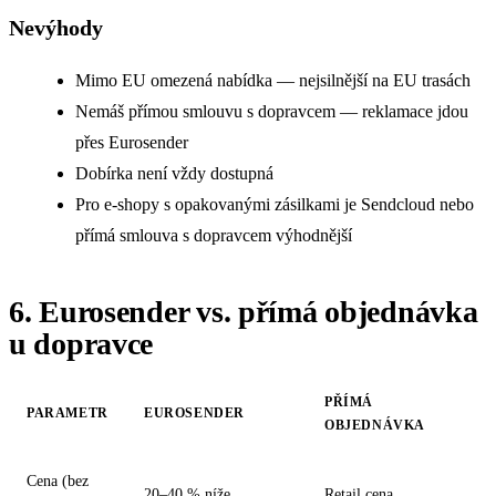
Nevýhody
Mimo EU omezená nabídka — nejsilnější na EU trasách
Nemáš přímou smlouvu s dopravcem — reklamace jdou
přes Eurosender
Dobírka není vždy dostupná
Pro e-shopy s opakovanými zásilkami je Sendcloud nebo
přímá smlouva s dopravcem výhodnější
6. Eurosender vs. přímá objednávka
u dopravce
PŘÍMÁ
PARAMETR
EUROSENDER
OBJEDNÁVKA
Cena (bez
20–40 % níže
Retail cena