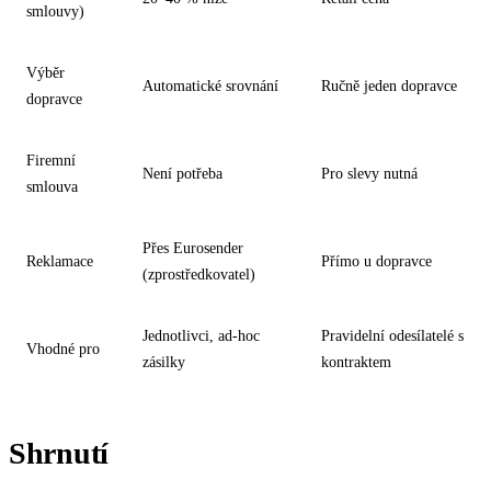
smlouvy)
Výběr
Automatické srovnání
Ručně jeden dopravce
dopravce
Firemní
Není potřeba
Pro slevy nutná
smlouva
Přes Eurosender
Reklamace
Přímo u dopravce
(zprostředkovatel)
Jednotlivci, ad-hoc
Pravidelní odesílatelé s
Vhodné pro
zásilky
kontraktem
Shrnutí