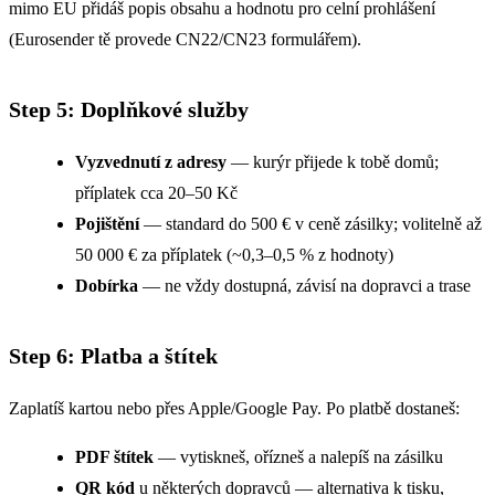
mimo EU přidáš popis obsahu a hodnotu pro celní prohlášení
(Eurosender tě provede CN22/CN23 formulářem).
Step 5: Doplňkové služby
Vyzvednutí z adresy
— kurýr přijede k tobě domů;
příplatek cca 20–50 Kč
Pojištění
— standard do 500 € v ceně zásilky; volitelně až
50 000 € za příplatek (~0,3–0,5 % z hodnoty)
Dobírka
— ne vždy dostupná, závisí na dopravci a trase
Step 6: Platba a štítek
Zaplatíš kartou nebo přes Apple/Google Pay. Po platbě dostaneš:
PDF štítek
— vytiskneš, ořízneš a nalepíš na zásilku
QR kód
u některých dopravců — alternativa k tisku,