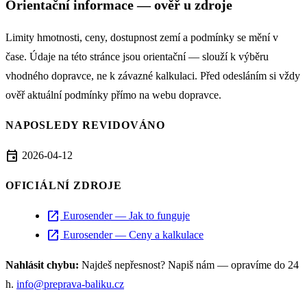
Orientační informace — ověř u zdroje
Limity hmotnosti, ceny, dostupnost zemí a podmínky se mění v
čase. Údaje na této stránce jsou orientační — slouží k výběru
vhodného dopravce, ne k závazné kalkulaci. Před odesláním si vždy
ověř aktuální podmínky přímo na webu dopravce.
NAPOSLEDY REVIDOVÁNO
event
2026-04-12
OFICIÁLNÍ ZDROJE
open_in_new
Eurosender — Jak to funguje
open_in_new
Eurosender — Ceny a kalkulace
Nahlásit chybu:
Najdeš nepřesnost? Napiš nám — opravíme do 24
h.
info@preprava-baliku.cz