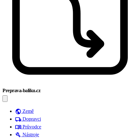
Preprava-baliku.cz
public
Země
local_shipping
Dopravci
menu_book
Průvodce
build
Nástroje