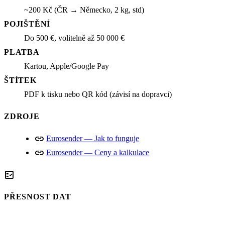
~200 Kč (ČR → Německo, 2 kg, std)
POJIŠTĚNÍ
Do 500 €, volitelně až 50 000 €
PLATBA
Kartou, Apple/Google Pay
ŠTÍTEK
PDF k tisku nebo QR kód (závisí na dopravci)
ZDROJE
link
Eurosender — Jak to funguje
link
Eurosender — Ceny a kalkulace
fact_check
PŘESNOST DAT