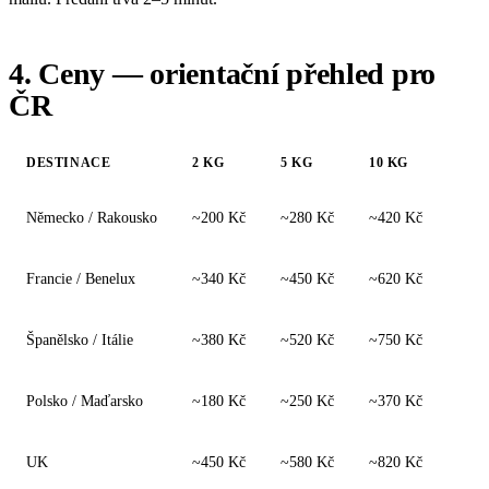
4. Ceny — orientační přehled pro
ČR
DESTINACE
2 KG
5 KG
10 KG
Německo / Rakousko
~200 Kč
~280 Kč
~420 Kč
Francie / Benelux
~340 Kč
~450 Kč
~620 Kč
Španělsko / Itálie
~380 Kč
~520 Kč
~750 Kč
Polsko / Maďarsko
~180 Kč
~250 Kč
~370 Kč
UK
~450 Kč
~580 Kč
~820 Kč