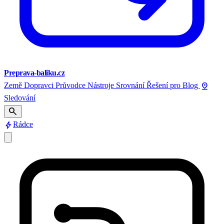
Preprava-baliku.cz
pin_drop
Země
Dopravci
Průvodce
Nástroje
Srovnání
Řešení pro
Blog
Sledování
search
bolt
Rádce