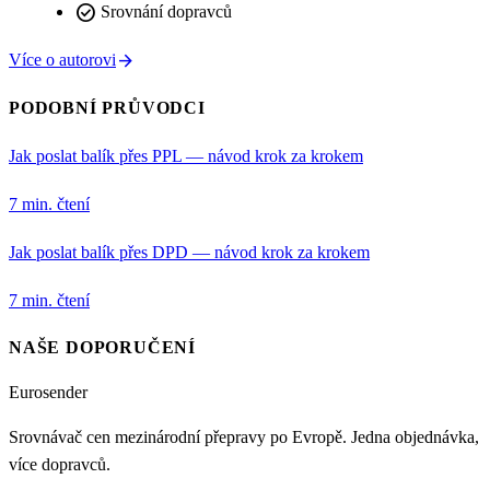
check_circle
Srovnání dopravců
arrow_forward
Více o autorovi
PODOBNÍ PRŮVODCI
Jak poslat balík přes PPL — návod krok za krokem
7 min. čtení
Jak poslat balík přes DPD — návod krok za krokem
7 min. čtení
NAŠE DOPORUČENÍ
Eurosender
Srovnávač cen mezinárodní přepravy po Evropě. Jedna objednávka,
více dopravců.