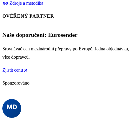
link
Zdroje a metodika
OVĚŘENÝ PARTNER
Naše doporučení: Eurosender
Srovnávač cen mezinárodní přepravy po Evropě. Jedna objednávka,
více dopravců.
arrow_outward
Zjistit cenu
Sponzorováno