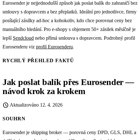
Eurosender je nejjednodušší způsob jak poslat balík do zahraničí bez
smlouvy s dopravcem a bez přeplatků. Ideální pro jednotlivce, firmy
posílající zásilky ad-hoc a kohokoliv, kdo chce porovnat ceny bez
manuálního hledání. Pro e-shopy s objemem 50+ zásilek měsíčně je
lepší
Sendcloud
nebo přímá smlouva s dopravcem. Podrobný profil
Eurosenderu viz
profil Eurosenderu
.
RYCHLÝ PŘEHLED FAKTŮ
Jak poslat balík přes Eurosender —
návod krok za krokem
schedule
Aktualizováno
12. 4. 2026
SOUHRN
Eurosender je shipping broker — porovná ceny DPD, GLS, DHL a