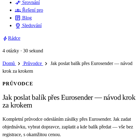
compare_arrows
Srovnání
groups
Řešení pro
article
Blog
pin_drop
Sledování
bolt
Rádce
4 otázky · 30 sekund
chevron_right
chevron_right
Domů
Průvodce
Jak poslat balík přes Eurosender — návod
krok za krokem
PRŮVODCE
Jak poslat balík přes Eurosender — návod krok
za krokem
Kompletní průvodce odesláním zásilky přes Eurosender. Jak zadat
objednávku, vybrat dopravce, zaplatit a kde balík předat — vše bez
registrace, s okamžitou cenou.