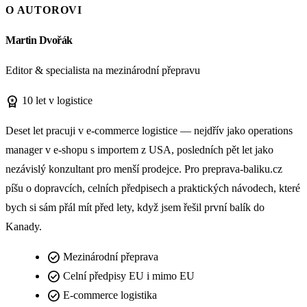
O AUTOROVI
Martin Dvořák
Editor & specialista na mezinárodní přepravu
workspace_premium
10 let v logistice
Deset let pracuji v e-commerce logistice — nejdřív jako operations
manager v e-shopu s importem z USA, posledních pět let jako
nezávislý konzultant pro menší prodejce. Pro preprava-baliku.cz
píšu o dopravcích, celních předpisech a praktických návodech, které
bych si sám přál mít před lety, když jsem řešil první balík do
Kanady.
check_circle
Mezinárodní přeprava
check_circle
Celní předpisy EU i mimo EU
check_circle
E-commerce logistika