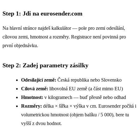
Step 1: Jdi na eurosender.com
Na hlavní stránce najdeš kalkulátor — pole pro zemi odesílání,
cílovou zemi, hmotnost a rozměry. Registrace není povinná pro
první objednávku.
Step 2: Zadej parametry zásilky
Odesílající země:
Česká republika nebo Slovensko
Cílová země:
libovolná EU země (a část mimo EU)
Hmotnost:
v kilogramech — buď přesně nebo odhad
Rozměry:
délka × šířka × výška v cm. Eurosender počítá i
volumetrickou hmotnost (objem balíku / 5 000), bere tu
vyšší z dvou hodnot.