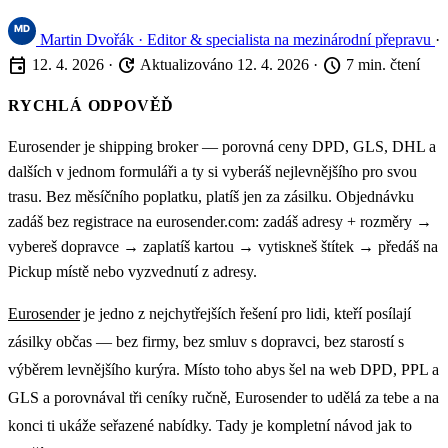
Martin Dvořák
· Editor & specialista na mezinárodní přepravu
·
event
update
schedule
12. 4. 2026
·
Aktualizováno 12. 4. 2026
·
7 min. čtení
RYCHLÁ ODPOVĚĎ
Eurosender je shipping broker — porovná ceny DPD, GLS, DHL a
dalších v jednom formuláři a ty si vyberáš nejlevnějšího pro svou
trasu. Bez měsíčního poplatku, platíš jen za zásilku. Objednávku
zadáš bez registrace na eurosender.com: zadáš adresy + rozměry →
vybereš dopravce → zaplatíš kartou → vytiskneš štítek → předáš na
Pickup místě nebo vyzvednutí z adresy.
Eurosender
je jedno z nejchytřejších řešení pro lidi, kteří posílají
zásilky občas — bez firmy, bez smluv s dopravci, bez starostí s
výběrem levnějšího kurýra. Místo toho abys šel na web DPD, PPL a
GLS a porovnával tři ceníky ručně, Eurosender to udělá za tebe a na
konci ti ukáže seřazené nabídky. Tady je kompletní návod jak to