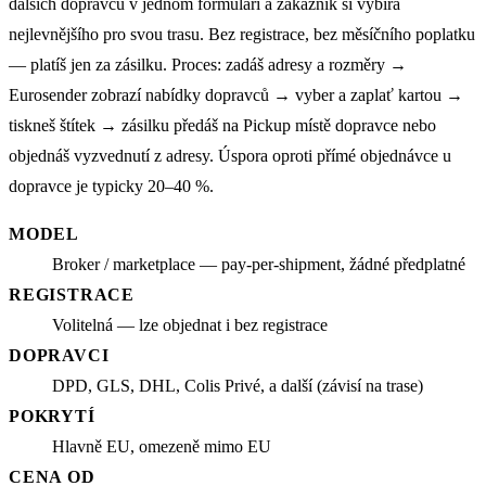
dalších dopravců v jednom formuláři a zákazník si vybírá
nejlevnějšího pro svou trasu. Bez registrace, bez měsíčního poplatku
— platíš jen za zásilku. Proces: zadáš adresy a rozměry →
Eurosender zobrazí nabídky dopravců → vyber a zaplať kartou →
tiskneš štítek → zásilku předáš na Pickup místě dopravce nebo
objednáš vyzvednutí z adresy. Úspora oproti přímé objednávce u
dopravce je typicky 20–40 %.
MODEL
Broker / marketplace — pay-per-shipment, žádné předplatné
REGISTRACE
Volitelná — lze objednat i bez registrace
DOPRAVCI
DPD, GLS, DHL, Colis Privé, a další (závisí na trase)
POKRYTÍ
Hlavně EU, omezeně mimo EU
CENA OD